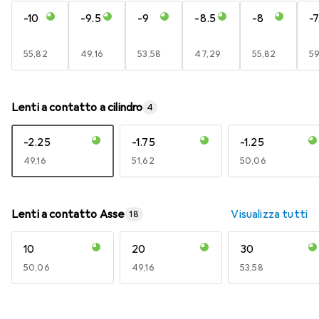
-10
-9.5
-9
-8.5
-8
-7
EUR
55,82
EUR
49,16
EUR
53,58
EUR
47,29
EUR
55,82
E
59
Lenti a contatto a cilindro
4
-2.25
-1.75
-1.25
EUR
49,16
EUR
51,62
EUR
50,06
Lenti a contatto Asse
Visualizza tutti
18
10
20
30
EUR
50,06
EUR
49,16
EUR
53,58