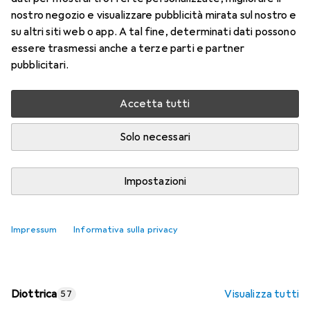
nostro negozio e visualizzare pubblicità mirata sul nostro e
Prezzo in EUR IVA incl.
su altri siti web o app. A tal fine, determinati dati possono
essere trasmessi anche a terze parti e partner
Valutazioni
pubblicitari.
Accetta tutti
Consegna tra ven, 14/8 e mar, 18/8
Più di 10 pezzi in stock presso il fornitore
Solo necessari
Aggiungi al carrello
Impostazioni
Confronta
Salva nella lista
Impressum
Informativa sulla privacy
spedizione gratuita
Diottrica
Visualizza tutti
57