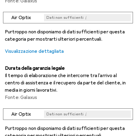
Fonte: Galaxus
i
Air Optix
Dati non sufficienti
i
i
i
i
Dati non sufficienti
Dati non sufficienti
Dati non sufficienti
Dati non sufficienti
Purtroppo non disponiamo di dati sufficienti per questa
categoria per mostrarti ulteriori percentuali.
Visualizzazione dettagliata
Durata della garanzia legale
Il tempo di elaborazione che intercorre tra l'arrivo al
centro di assistenza e il recupero da parte del cliente, in
media in giorni lavorativi.
Fonte: Galaxus
i
Air Optix
Dati non sufficienti
i
i
i
i
Dati non sufficienti
Dati non sufficienti
Dati non sufficienti
Dati non sufficienti
Purtroppo non disponiamo di dati sufficienti per questa
categoria per mostrarti ulteriori percentuali.