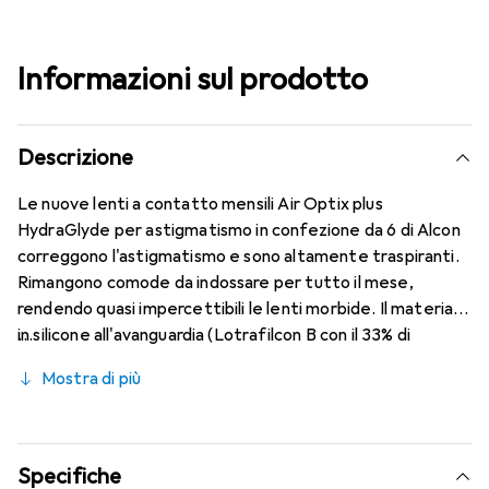
Informazioni sul prodotto
Descrizione
Le nuove lenti a contatto mensili Air Optix plus
HydraGlyde per astigmatismo in confezione da 6 di Alcon
correggono l'astigmatismo e sono altamente traspiranti.
Rimangono comode da indossare per tutto il mese,
rendendo quasi impercettibili le lenti morbide. Il materiale
in silicone all'avanguardia (Lotrafilcon B con il 33% di
contenuto d'acqua) è combinato con la nota tecnologia
Mostra di più
HydraGlyde Moisture Matrix e la rinomata tecnologia
SmartShield, garantendo le migliori caratteristiche di
indossabilità che conosci. Comfort e assenza di fastidi per
tutto il giorno con le lenti mensili.
Specifiche