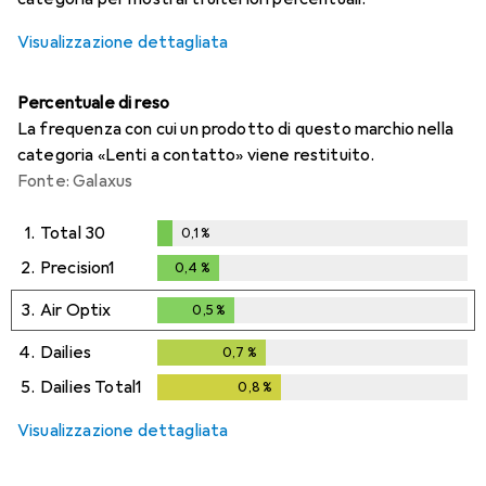
Visualizzazione dettagliata
Percentuale di reso
La frequenza con cui un prodotto di questo marchio nella
categoria «Lenti a contatto» viene restituito.
Fonte: Galaxus
1.
Total 30
0,1
%
0,1
%
2.
Precision1
0,4
%
0,4
%
3.
Air Optix
0,5
%
0,5
%
4.
Dailies
0,7
%
0,7
%
5.
Dailies Total1
0,8
%
0,8
%
Visualizzazione dettagliata