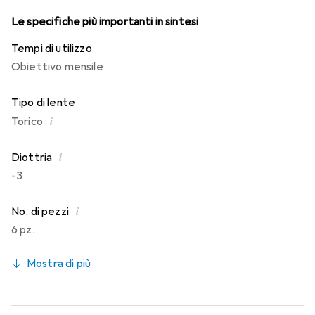
Le specifiche più importanti in sintesi
Tempi di utilizzo
Obiettivo mensile
Tipo di lente
i
Torico
i
Diottria
-3
i
No. di pezzi
6 pz.
Mostra di più