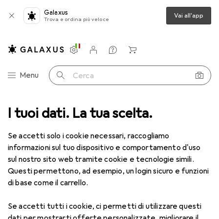
Galaxus
Vai all'app
Trova e ordina più veloce
Impostazioni
Conto cliente
Liste di confronto
Liste dei desideri
Carrello
Categoria Navigazione
Menu
Cerca
ca
I tuoi dati. La tua scelta.
Lenti a contatto
Air Optix HydraGlyde per l'astigmatismo 6
Se accetti solo i cookie necessari, raccogliamo
informazioni sul tuo dispositivo e comportamento d'uso
1 Immagine
sul nostro sito web tramite cookie e tecnologie simili.
EUR
49,16
Questi permettono, ad esempio, un login sicuro e funzioni
EUR
8,20
/
1pz.
Air Optix
HydraGlyde per
di base come il carrello.
l'astigmatismo 6
Se accetti tutti i cookie, ci permetti di utilizzare questi
-3, Obiettivo mensile, 6 pz., Torico
dati per mostrarti offerte personalizzate, migliorare il