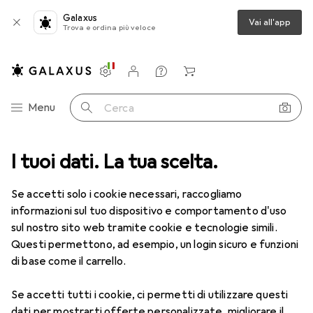
Galaxus
Vai all'app
Trova e ordina più veloce
Impostazioni
Conto cliente
Liste di confronto
Liste dei desideri
Carrello
Categoria Navigazione
Menu
Cerca
I tuoi dati. La tua scelta.
Lenti a contatto
Air Optix più HydraGlyde per l'astigmatismo
Se accetti solo i cookie necessari, raccogliamo
informazioni sul tuo dispositivo e comportamento d'uso
1 Immagine
sul nostro sito web tramite cookie e tecnologie simili.
EUR
51,63
Questi permettono, ad esempio, un login sicuro e funzioni
EUR
8,60
/
1pz.
Air Optix
più HydraGlyde per
di base come il carrello.
l'astigmatismo
Se accetti tutti i cookie, ci permetti di utilizzare questi
-3, Obiettivo mensile, 6 pz., Torico
dati per mostrarti offerte personalizzate, migliorare il