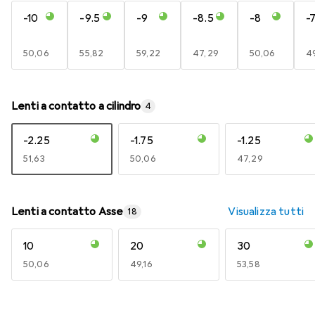
-10
-9.5
-9
-8.5
-8
-7
EUR
50,06
EUR
55,82
EUR
59,22
EUR
47,29
EUR
50,06
E
49
Lenti a contatto a cilindro
4
-2.25
-1.75
-1.25
EUR
51,63
EUR
50,06
EUR
47,29
Lenti a contatto Asse
Visualizza tutti
18
10
20
30
EUR
50,06
EUR
49,16
EUR
53,58