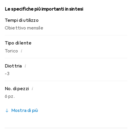
Le specifiche più importanti in sintesi
Tempi di utilizzo
Obiettivo mensile
Tipo di lente
i
Torico
i
Diottria
-3
i
No. di pezzi
6 pz.
Mostra di più