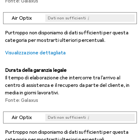
Fonte: Galaxus
i
Air Optix
Dati non sufficienti
i
i
i
i
Dati non sufficienti
Dati non sufficienti
Dati non sufficienti
Dati non sufficienti
Purtroppo non disponiamo di dati sufficienti per questa
categoria per mostrarti ulteriori percentuali.
Visualizzazione dettagliata
Durata della garanzia legale
Il tempo di elaborazione che intercorre tra l'arrivo al
centro di assistenza e il recupero da parte del cliente, in
media in giorni lavorativi.
Fonte: Galaxus
i
Air Optix
Dati non sufficienti
i
i
i
i
Dati non sufficienti
Dati non sufficienti
Dati non sufficienti
Dati non sufficienti
Purtroppo non disponiamo di dati sufficienti per questa
categoria per mostrarti ulteriori percentuali.