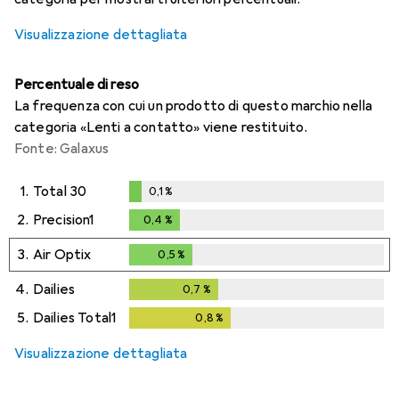
Visualizzazione dettagliata
Percentuale di reso
La frequenza con cui un prodotto di questo marchio nella
categoria «Lenti a contatto» viene restituito.
Fonte: Galaxus
1.
Total 30
0,1
%
0,1
%
2.
Precision1
0,4
%
0,4
%
3.
Air Optix
0,5
%
0,5
%
4.
Dailies
0,7
%
0,7
%
5.
Dailies Total1
0,8
%
0,8
%
Visualizzazione dettagliata