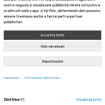
nostro negozio e visualizzare pubblicità mirata sul nostro e
Prezzo in EUR IVA incl.
su altri siti web o app. A tal fine, determinati dati possono
essere trasmessi anche a terze parti e partner
Valutazioni
pubblicitari.
Accetta tutti
Consegna tra ven, 14/8 e mar, 18/8
Più di 10 pezzi in stock presso il fornitore
Solo necessari
Aggiungi al carrello
Impostazioni
Confronta
Salva nella lista
Impressum
Informativa sulla privacy
spedizione gratuita
Diottrica
Visualizza tutti
57