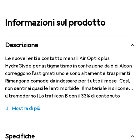
Informazioni sul prodotto
Descrizione
Le nuove lenti a contatto mensili Air Optix plus
HydraGlyde per astigmatismo in confezione da 6 di Alcon
correggono l'astigmatismo e sono altamente traspiranti.
Rimangono comode da indossare per tutto il mese. Così,
non sentirai quasi le lenti morbide. Il materiale in silicone
ultramoderno (Lotrafilcon B con il 33% di contenuto
d'acqua) è combinato con la nota tecnologia HydraGlyde
Mostra di più
Moisture Matrix e offre le migliori caratteristiche di
indossabilità che conosci. Comfort e assenza di fastidi per
tutto il giorno con queste lenti mensili.
Specifiche