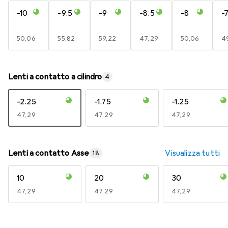
-10
-9.5
-9
-8.5
-8
-7
EUR
50,06
EUR
55,82
EUR
59,22
EUR
47,29
EUR
50,06
E
49
Lenti a contatto a cilindro
4
-2.25
-1.75
-1.25
EUR
47,29
EUR
47,29
EUR
47,29
Lenti a contatto Asse
Visualizza tutti
18
10
20
30
EUR
47,29
EUR
47,29
EUR
47,29