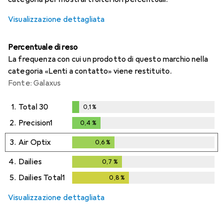
Visualizzazione dettagliata
Percentuale di reso
La frequenza con cui un prodotto di questo marchio nella
categoria «Lenti a contatto» viene restituito.
Fonte: Galaxus
1.
Total 30
0,1
%
0,1
%
2.
Precision1
0,4
%
0,4
%
3.
Air Optix
0,6
%
0,6
%
4.
Dailies
0,7
%
0,7
%
5.
Dailies Total1
0,8
%
0,8
%
Visualizzazione dettagliata