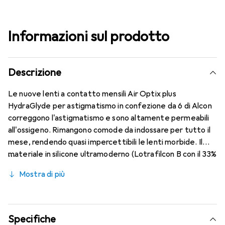
Informazioni sul prodotto
Descrizione
Le nuove lenti a contatto mensili Air Optix plus
HydraGlyde per astigmatismo in confezione da 6 di Alcon
correggono l'astigmatismo e sono altamente permeabili
all'ossigeno. Rimangono comode da indossare per tutto il
mese, rendendo quasi impercettibili le lenti morbide. Il
materiale in silicone ultramoderno (Lotrafilcon B con il 33%
di contenuto d'acqua) è combinato con il collaudato
Mostra di più
HydraGlyde Moisture Matrix e la nota tecnologia
SmartShield, offrendo le migliori caratteristiche di
comfort che conosci. Un indossare le lenti mensili comodo
e senza interruzioni per tutto il giorno.
Specifiche