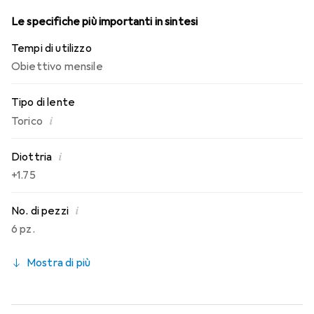
Le specifiche più importanti in sintesi
Tempi di utilizzo
Obiettivo mensile
Tipo di lente
i
Torico
i
Diottria
+1.75
i
No. di pezzi
6 pz.
Mostra di più