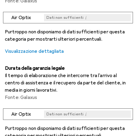
Fonte: Galaxus
i
Air Optix
Dati non sufficienti
i
i
i
i
Dati non sufficienti
Dati non sufficienti
Dati non sufficienti
Dati non sufficienti
Purtroppo non disponiamo di dati sufficienti per questa
categoria per mostrarti ulteriori percentuali.
Visualizzazione dettagliata
Durata della garanzia legale
Il tempo di elaborazione che intercorre tra l'arrivo al
centro di assistenza e il recupero da parte del cliente, in
media in giorni lavorativi.
Fonte: Galaxus
i
Air Optix
Dati non sufficienti
i
i
i
i
Dati non sufficienti
Dati non sufficienti
Dati non sufficienti
Dati non sufficienti
Purtroppo non disponiamo di dati sufficienti per questa
categoria per mostrarti ulteriori percentuali.