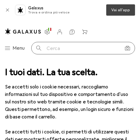
Galaxus
Vai all'app
Trova e ordina più veloce
Impostazioni
Conto cliente
Liste di confronto
Liste dei desideri
Carrello
Categoria Navigazione
Menu
Cerca
I tuoi dati. La tua scelta.
Lenti a contatto
Air Optix più HydraGlyde per l'astigmatismo
Se accetti solo i cookie necessari, raccogliamo
informazioni sul tuo dispositivo e comportamento d'uso
1 Immagine
sul nostro sito web tramite cookie e tecnologie simili.
EUR
47,29
Questi permettono, ad esempio, un login sicuro e funzioni
EUR
7,88
/
1pz.
Air Optix
più HydraGlyde per
di base come il carrello.
l'astigmatismo
Se accetti tutti i cookie, ci permetti di utilizzare questi
+1.75, Obiettivo mensile, 6 pz., Torico
dati per mostrarti offerte personalizzate, migliorare il