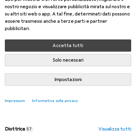
nostro negozio e visualizzare pubblicità mirata sul nostro e
Prezzo in EUR IVA incl.
su altri siti web o app. A tal fine, determinati dati possono
essere trasmessi anche a terze parti e partner
Valutazioni
pubblicitari.
Accetta tutti
Consegna tra lun, 17/8 e mer, 19/8
Più di 10 pezzi in stock presso il fornitore
Solo necessari
Aggiungi al carrello
Impostazioni
Confronta
Salva nella lista
Impressum
Informativa sulla privacy
spedizione gratuita
Diottrica
Visualizza tutti
57