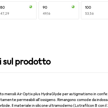
80
90
100
EUR
47,29
EUR
49,16
EUR
53,56
140
150
160
EUR
49,16
EUR
53,58
EUR
51,62
i sul prodotto
to mensili Air Optix plus HydraGlyde per astigmatismo in confe
ltamente permeabili all'ossigeno. Rimangono comode da indossa
morbide. Il materiale in silicone ultramoderno (Lotrafilcon B con 