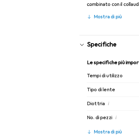
combinato con il collau
caratteristiche di indos
Mostra di più
mensili.
Specifiche
Le specifiche più import
Tempi di utilizzo
Tipo di lente
i
Diottria
i
No. di pezzi
Mostra di più