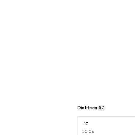
Occhiali da lettura
Diottrica
57
-10
EUR
50,06