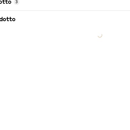
otto
3
odotto