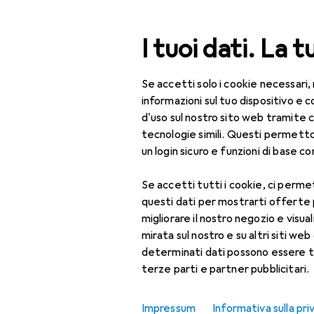
Cerca
I tuoi dati. La t
Se accetti solo i cookie necessari,
Categoria Navigazione
Tutte le categorie
Bel
Tutte le categorie
informazioni sul tuo dispositivo 
d'uso sul nostro sito web tramite 
Bellezza + Salute
tecnologie simili. Questi permett
un login sicuro e funzioni di base com
Salute
Se accetti tutti i cookie, ci permet
Ottica
questi dati per mostrarti offerte
Lenti a contatto
migliorare il nostro negozio e visua
mirata sul nostro e su altri siti web 
Lenti a contatto
determinati dati possono essere t
colorate
terze parti e partner pubblicitari.
Occhiali da computer
Impressum
Informativa sulla pri