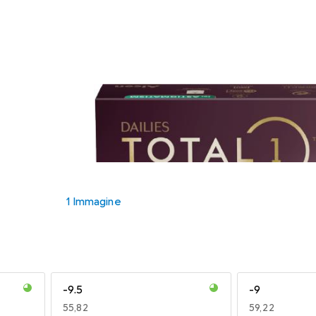
1 Immagine
-9.5
-9
EUR
55,82
EUR
59,22