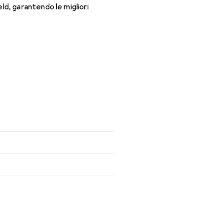
ld, garantendo le migliori
 tutto il giorno con le lenti