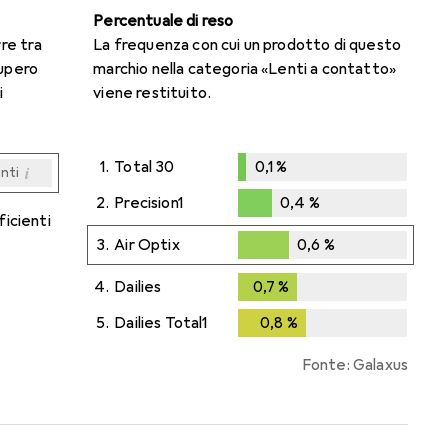
Percentuale di reso
rre tra
La frequenza con cui un prodotto di questo
cupero
marchio nella categoria «Lenti a contatto»
i
viene restituito.
1.
Total 30
0,1
%
i
enti
0,1
%
i
i
i
i
enti
enti
enti
enti
2.
Precision1
0,4
%
ficienti
0,4
%
3.
Air Optix
0,6
%
0,6
%
4.
Dailies
0,7
%
0,7
%
5.
Dailies Total1
0,8
%
0,8
%
Fonte: Galaxus