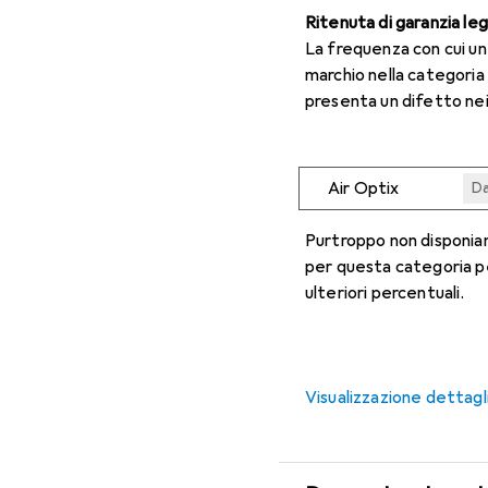
Ritenuta di garanzia le
La frequenza con cui u
marchio nella categoria
presenta un difetto nei
Air Optix
Da
Da
Da
Da
Da
Purtroppo non disponiam
per questa categoria p
ulteriori percentuali.
Visualizzazione dettagl