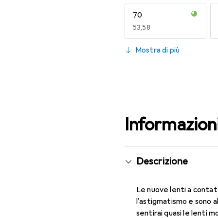
70
EUR
53,58
130
Mostra di più
EUR
49,16
Informazion
Descrizione
Le nuove lenti a contat
l'astigmatismo e sono a
sentirai quasi le lenti 