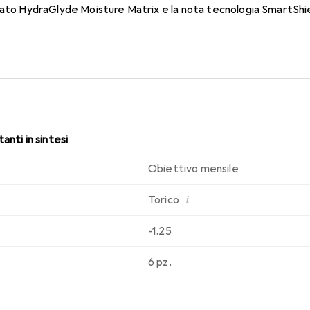
dato HydraGlyde Moisture Matrix e la nota tecnologia SmartShie
sabilità che conosci. Un comfort duraturo e senza interruzioni per
anti in sintesi
Obiettivo mensile
i
Torico
-1.25
6 pz.