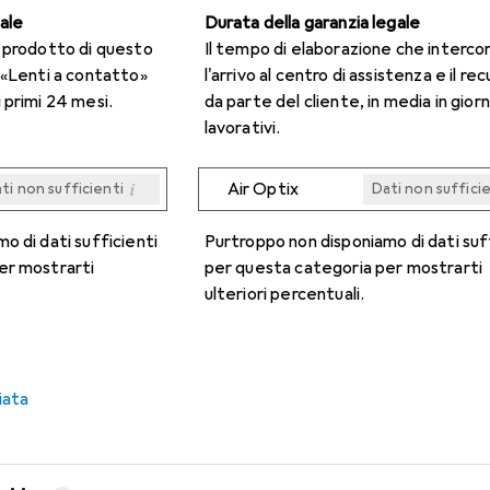
gale
Durata della garanzia legale
n prodotto di questo
Il tempo di elaborazione che interco
 «Lenti a contatto»
l'arrivo al centro di assistenza e il re
 primi 24 mesi.
da parte del cliente, in media in giorn
lavorativi.
i
Air Optix
ti non sufficienti
Dati non suffici
i
i
i
i
ti non sufficienti
ti non sufficienti
ti non sufficienti
ti non sufficienti
Dati non suffici
Dati non suffici
Dati non suffici
Dati non suffici
o di dati sufficienti
Purtroppo non disponiamo di dati suf
er mostrarti
per questa categoria per mostrarti
ulteriori percentuali.
iata