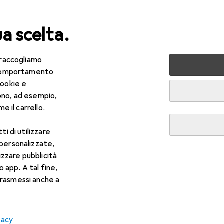
ua scelta.
 raccogliamo
lezza + Salute
Salute
Ottica
Lenti a contatto
Air
e comportamento
cookie e
ono, ad esempio,
e il carrello.
ti di utilizzare
 personalizzate,
lizzare pubblicità
o app. A tal fine,
rasmessi anche a
vacy