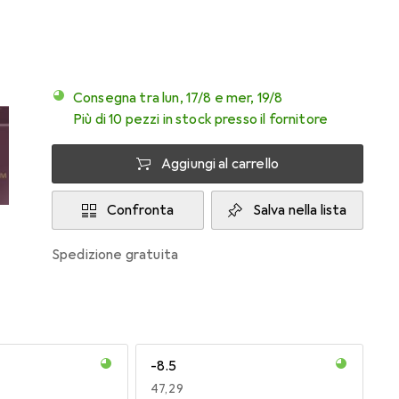
Consegna tra lun, 17/8 e mer, 19/8
Più di 10 pezzi in stock presso il fornitore
Aggiungi al carrello
Confronta
Salva nella lista
spedizione gratuita
-8.5
EUR
47,29