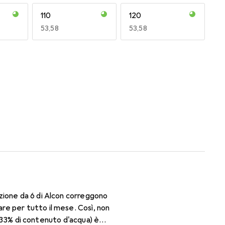
110
120
EUR
53,58
EUR
53,58
170
180
EUR
53,56
EUR
49,16
zione da 6 di Alcon correggono
re per tutto il mese. Così, non
il 33% di contenuto d'acqua) è