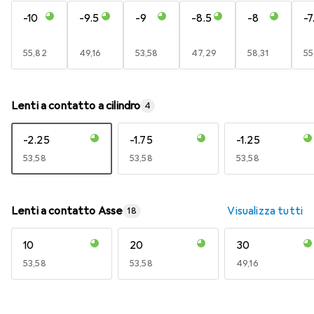
-10
-9.5
-9
-8.5
-8
-7
EUR
55,82
EUR
49,16
EUR
53,58
EUR
47,29
EUR
58,31
E
55
Lenti a contatto a cilindro
4
-2.25
-1.75
-1.25
EUR
53,58
EUR
53,58
EUR
53,58
Lenti a contatto Asse
Visualizza tutti
18
10
20
30
EUR
53,58
EUR
53,58
EUR
49,16