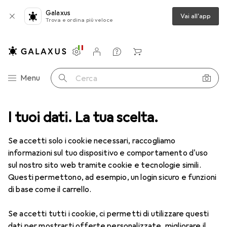
Galaxus
Vai all'app
Trova e ordina più veloce
Impostazioni
Conto cliente
Liste di confronto
Liste dei desideri
Carrello
Categoria Navigazione
Menu
Cerca
I tuoi dati. La tua scelta.
Lenti a contatto
Air Optix più HydraGlyde per l'astigmatismo
Se accetti solo i cookie necessari, raccogliamo
informazioni sul tuo dispositivo e comportamento d'uso
1 Immagine
sul nostro sito web tramite cookie e tecnologie simili.
EUR
53,58
Questi permettono, ad esempio, un login sicuro e funzioni
EUR
8,93
/
1pz.
Air Optix
più HydraGlyde per
di base come il carrello.
l'astigmatismo
Se accetti tutti i cookie, ci permetti di utilizzare questi
-1.25, Obiettivo mensile, 6 pz., Torico
dati per mostrarti offerte personalizzate, migliorare il