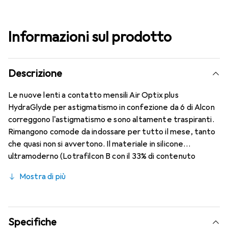
Informazioni sul prodotto
Descrizione
Le nuove lenti a contatto mensili Air Optix plus
HydraGlyde per astigmatismo in confezione da 6 di Alcon
correggono l'astigmatismo e sono altamente traspiranti.
Rimangono comode da indossare per tutto il mese, tanto
che quasi non si avvertono. Il materiale in silicone
ultramoderno (Lotrafilcon B con il 33% di contenuto
d'acqua) è combinato con la rinomata tecnologia
Mostra di più
HydraGlyde Moisture Matrix e la conosciuta tecnologia
SmartShield, garantendo le migliori caratteristiche di
indossabilità che conosci. Comfort e assenza di fastidi per
tutto il giorno con queste lenti mensili.
Specifiche