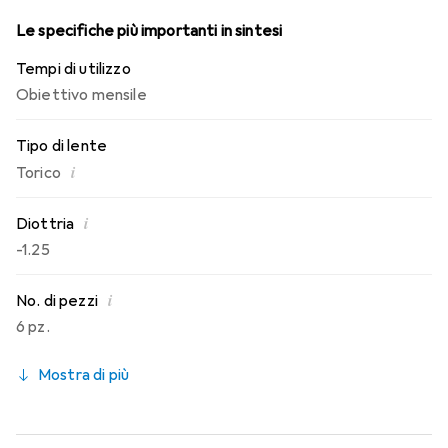
Le specifiche più importanti in sintesi
Tempi di utilizzo
Obiettivo mensile
Tipo di lente
i
Torico
i
Diottria
-1.25
i
No. di pezzi
6 pz.
Mostra di più