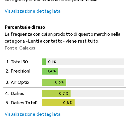
Visualizzazione dettagliata
Percentuale di reso
La frequenza con cui un prodotto di questo marchio nella
categoria «Lenti a contatto» viene restituito.
Fonte: Galaxus
1.
Total 30
0,1
%
0,1
%
2.
Precision1
0,4
%
0,4
%
3.
Air Optix
0,6
%
0,6
%
4.
Dailies
0,7
%
0,7
%
5.
Dailies Total1
0,8
%
0,8
%
Visualizzazione dettagliata