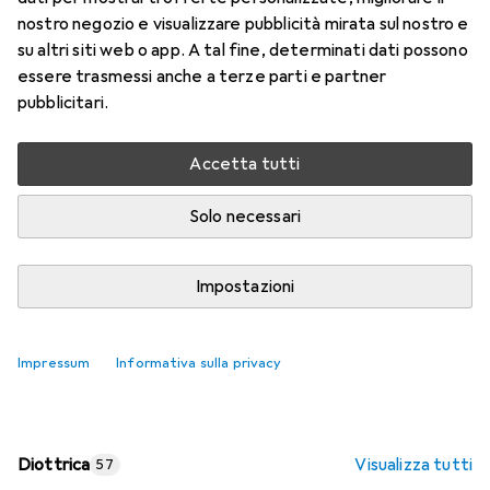
nostro negozio e visualizzare pubblicità mirata sul nostro e
Prezzo in EUR IVA incl.
su altri siti web o app. A tal fine, determinati dati possono
essere trasmessi anche a terze parti e partner
Valutazioni
pubblicitari.
Accetta tutti
Consegna tra lun, 17/8 e mer, 19/8
Più di 10 pezzi in stock presso il fornitore
Solo necessari
Aggiungi al carrello
Impostazioni
Confronta
Salva nella lista
Impressum
Informativa sulla privacy
spedizione gratuita
Diottrica
Visualizza tutti
57