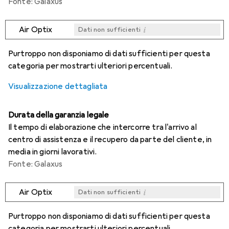
Fonte: Galaxus
i
Air Optix
Dati non sufficienti
i
i
i
i
Dati non sufficienti
Dati non sufficienti
Dati non sufficienti
Dati non sufficienti
Purtroppo non disponiamo di dati sufficienti per questa
categoria per mostrarti ulteriori percentuali.
Visualizzazione dettagliata
Durata della garanzia legale
Il tempo di elaborazione che intercorre tra l'arrivo al
centro di assistenza e il recupero da parte del cliente, in
media in giorni lavorativi.
Fonte: Galaxus
i
Air Optix
Dati non sufficienti
i
i
i
i
Dati non sufficienti
Dati non sufficienti
Dati non sufficienti
Dati non sufficienti
Purtroppo non disponiamo di dati sufficienti per questa
categoria per mostrarti ulteriori percentuali.