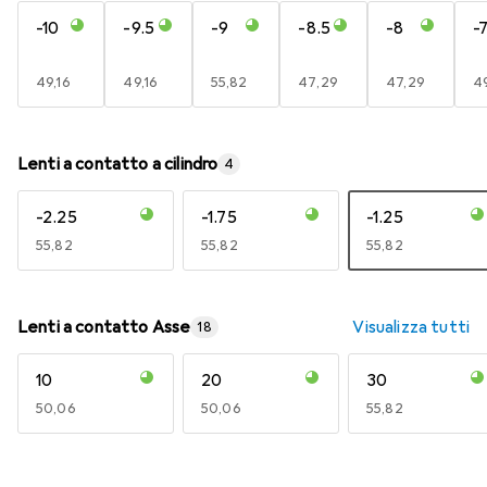
-10
-9.5
-9
-8.5
-8
-
EUR
49,16
EUR
49,16
EUR
55,82
EUR
47,29
EUR
47,29
E
49
Lenti a contatto a cilindro
4
-2.25
-1.75
-1.25
EUR
55,82
EUR
55,82
EUR
55,82
Lenti a contatto Asse
Visualizza tutti
18
10
20
30
EUR
50,06
EUR
50,06
EUR
55,82