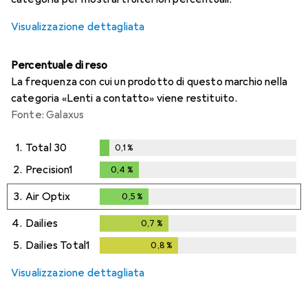
Visualizzazione dettagliata
Percentuale di reso
La frequenza con cui un prodotto di questo marchio nella
categoria «Lenti a contatto» viene restituito.
Fonte: Galaxus
1.
Total 30
0,1
%
0,1
%
2.
Precision1
0,4
%
0,4
%
3.
Air Optix
0,5
%
0,5
%
4.
Dailies
0,7
%
0,7
%
5.
Dailies Total1
0,8
%
0,8
%
Visualizzazione dettagliata