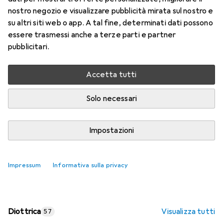
nostro negozio e visualizzare pubblicità mirata sul nostro e
Prezzo in EUR IVA incl.
su altri siti web o app. A tal fine, determinati dati possono
essere trasmessi anche a terze parti e partner
Valutazioni
pubblicitari.
Accetta tutti
Consegna tra gio, 13/8 e lun, 17/8
Più di 10 pezzi in stock presso il fornitore
Solo necessari
Aggiungi al carrello
Impostazioni
Confronta
Salva nella lista
Impressum
Informativa sulla privacy
spedizione gratuita
Diottrica
Visualizza tutti
57