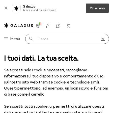
Galaxus
Vai all'app
Trova e ordina più veloce
Impostazioni
Conto cliente
Liste di confronto
Liste dei desideri
Carrello
Categoria Navigazione
Menu
Cerca
I tuoi dati. La tua scelta.
Lenti a contatto
Air Optix più HydraGlyde per l'astigmatismo
Se accetti solo i cookie necessari, raccogliamo
informazioni sul tuo dispositivo e comportamento d'uso
1 Immagine
sul nostro sito web tramite cookie e tecnologie simili.
Questi permettono, ad esempio, un login sicuro e funzioni
−5%
di base come il carrello.
EUR
50,06
anziché
EUR
52,90
EUR
8,35
/
1pz.
Se accetti tutti i cookie, ci permetti di utilizzare questi
Air Optix
più HydraGlyde per
dati per mostrarti offerte personalizzate, migliorare il