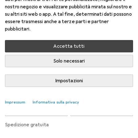
l'astigmatismo
nostro negozio e visualizzare pubblicità mirata sul nostro e
-1.75, Obiettivo mensile, 6 pz., Torico
su altri siti web o app. A tal fine, determinati dati possono
essere trasmessi anche a terze parti e partner
Prezzo in EUR IVA incl.
pubblicitari.
Valutazioni
Accetta tutti
Solo necessari
Consegna tra lun, 17/8 e mer, 19/8
Più di 10 pezzi in stock presso il fornitore
Impostazioni
Aggiungi al carrello
Impressum
Informativa sulla privacy
Confronta
Salva nella lista
spedizione gratuita