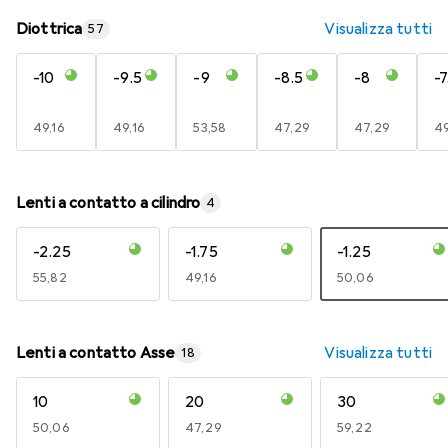
Diottrica
Visualizza tutti
57
-10
-9.5
-9
-8.5
-8
-7
EUR
49,16
EUR
49,16
EUR
53,58
EUR
47,29
EUR
47,29
E
49
Lenti a contatto a cilindro
4
-2.25
-1.75
-1.25
EUR
55,82
EUR
49,16
EUR
50,06
Lenti a contatto Asse
Visualizza tutti
18
10
20
30
EUR
50,06
EUR
47,29
EUR
59,22