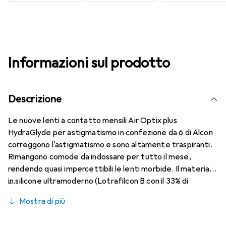
Informazioni sul prodotto
Descrizione
Le nuove lenti a contatto mensili Air Optix plus
HydraGlyde per astigmatismo in confezione da 6 di Alcon
correggono l'astigmatismo e sono altamente traspiranti.
Rimangono comode da indossare per tutto il mese,
rendendo quasi impercettibili le lenti morbide. Il materiale
in silicone ultramoderno (Lotrafilcon B con il 33% di
contenuto d'acqua) è combinato con il collaudato
Mostra di più
HydraGlyde Moisture Matrix e la nota tecnologia
SmartShield, garantendo le migliori caratteristiche di