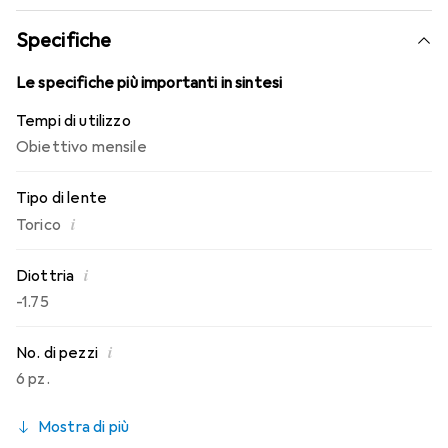
indossabilità che conosci. Un comfort duraturo e senza
interruzioni per tutto il giorno con le lenti mensili.
Specifiche
Le specifiche più importanti in sintesi
Tempi di utilizzo
Obiettivo mensile
Tipo di lente
i
Torico
i
Diottria
-1.75
i
No. di pezzi
6 pz.
Mostra di più