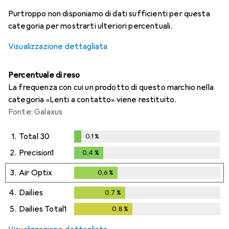
i
i
i
i
Dati non sufficienti
Dati non sufficienti
Dati non sufficienti
Dati non sufficienti
Purtroppo non disponiamo di dati sufficienti per questa
categoria per mostrarti ulteriori percentuali.
Visualizzazione dettagliata
Percentuale di reso
La frequenza con cui un prodotto di questo marchio nella
categoria «Lenti a contatto» viene restituito.
Fonte: Galaxus
1.
Total 30
0,1
%
0,1
%
2.
Precision1
0,4
%
0,4
%
3.
Air Optix
0,6
%
0,6
%
4.
Dailies
0,7
%
0,7
%
5.
Dailies Total1
0,8
%
0,8
%