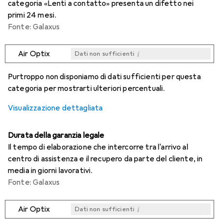
categoria «Lenti a contatto» presenta un difetto nei
primi 24 mesi.
Fonte: Galaxus
i
Air Optix
Dati non sufficienti
i
i
i
i
Dati non sufficienti
Dati non sufficienti
Dati non sufficienti
Dati non sufficienti
Purtroppo non disponiamo di dati sufficienti per questa
categoria per mostrarti ulteriori percentuali.
Visualizzazione dettagliata
Durata della garanzia legale
Il tempo di elaborazione che intercorre tra l'arrivo al
centro di assistenza e il recupero da parte del cliente, in
media in giorni lavorativi.
Fonte: Galaxus
i
Air Optix
Dati non sufficienti