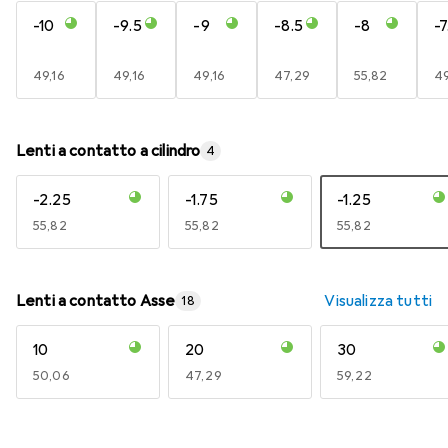
-10
-9.5
-9
-8.5
-8
-7
EUR
49,16
EUR
49,16
EUR
49,16
EUR
47,29
EUR
55,82
E
49
Lenti a contatto a cilindro
4
-2.25
-1.75
-1.25
EUR
55,82
EUR
55,82
EUR
55,82
Lenti a contatto Asse
Visualizza tutti
18
10
20
30
EUR
50,06
EUR
47,29
EUR
59,22