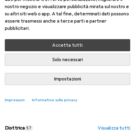
nostro negozio e visualizzare pubblicità mirata sul nostro e
Prezzo in EUR IVA incl.
su altri siti web o app. A tal fine, determinati dati possono
essere trasmessi anche a terze parti e partner
Valutazioni
pubblicitari.
Accetta tutti
Consegna tra lun, 17/8 e mer, 19/8
Più di 10 pezzi in stock presso il fornitore
Solo necessari
Aggiungi al carrello
Impostazioni
Confronta
Salva nella lista
Impressum
Informativa sulla privacy
spedizione gratuita
Diottrica
Visualizza tutti
57