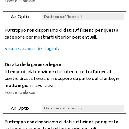
Fonte: Galaxus
i
Air Optix
Dati non sufficienti
i
i
i
i
Dati non sufficienti
Dati non sufficienti
Dati non sufficienti
Dati non sufficienti
Purtroppo non disponiamo di dati sufficienti per questa
categoria per mostrarti ulteriori percentuali.
Visualizzazione dettagliata
Durata della garanzia legale
Il tempo di elaborazione che intercorre tra l'arrivo al
centro di assistenza e il recupero da parte del cliente, in
media in giorni lavorativi.
Fonte: Galaxus
i
Air Optix
Dati non sufficienti
i
i
i
i
Dati non sufficienti
Dati non sufficienti
Dati non sufficienti
Dati non sufficienti
Purtroppo non disponiamo di dati sufficienti per questa
categoria per mostrarti ulteriori percentuali.