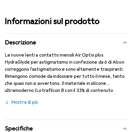
Informazioni sul prodotto
Descrizione
Le nuove lenti a contatto mensili Air Optix plus
HydraGlyde per astigmatismo in confezione da 6 di Alcon
correggono l'astigmatismo e sono altamente traspiranti.
Rimangono comode da indossare per tutto il mese, tanto
che quasi non si avvertono. Il materiale in silicone
ultramoderno (Lotrafilcon B con il 33% di contenuto
d'acqua) è combinato con il collaudato HydraGlyde
Mostra di più
Moisture Matrix e la nota tecnologia SmartShield,
garantendo le migliori caratteristiche di indossabilità che
conosci. Un comfort duraturo e senza interruzioni per
tutto il giorno con le lenti mensili.
Specifiche