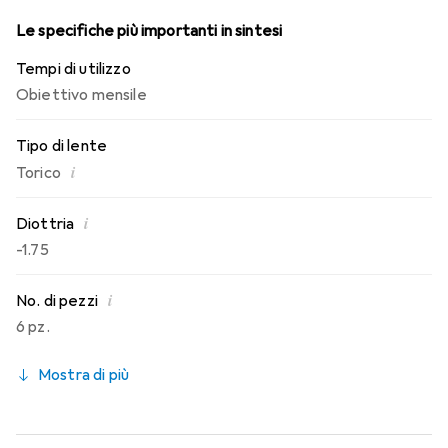
Le specifiche più importanti in sintesi
Tempi di utilizzo
Obiettivo mensile
Tipo di lente
i
Torico
i
Diottria
-1.75
i
No. di pezzi
6 pz.
Mostra di più