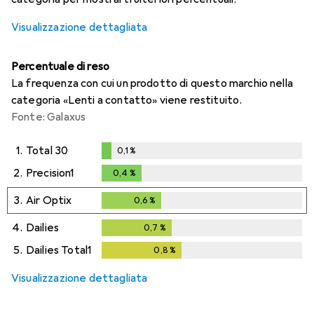
Visualizzazione dettagliata
Percentuale di reso
La frequenza con cui un prodotto di questo marchio nella
categoria «Lenti a contatto» viene restituito.
Fonte: Galaxus
1.
Total 30
0,1
%
0,1
%
2.
Precision1
0,4
%
0,4
%
3.
Air Optix
0,6
%
0,6
%
4.
Dailies
0,7
%
0,7
%
5.
Dailies Total1
0,8
%
0,8
%
Visualizzazione dettagliata