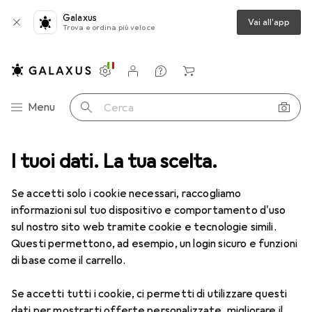
Galaxus
Vai all'app
Trova e ordina più veloce
Impostazioni
Conto cliente
Liste di confronto
Liste dei desideri
Carrello
Categoria Navigazione
Menu
Cerca
I tuoi dati. La tua scelta.
Lenti a contatto
Air Optix più HydraGlyde per l'astigmatismo
Se accetti solo i cookie necessari, raccogliamo
informazioni sul tuo dispositivo e comportamento d'uso
1 Immagine
sul nostro sito web tramite cookie e tecnologie simili.
EUR
55,82
Questi permettono, ad esempio, un login sicuro e funzioni
EUR
9,31
/
1pz.
Air Optix
più HydraGlyde per
di base come il carrello.
l'astigmatismo
Se accetti tutti i cookie, ci permetti di utilizzare questi
-1.75, Obiettivo mensile, 6 pz., Torico
dati per mostrarti offerte personalizzate, migliorare il