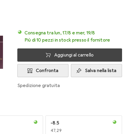
Consegna tra lun, 17/8 e mer, 19/8
Più di 10 pezzi in stock presso il fornitore
Aggiungi al carrello
Confronta
Salva nella lista
spedizione gratuita
-8.5
EUR
47,29