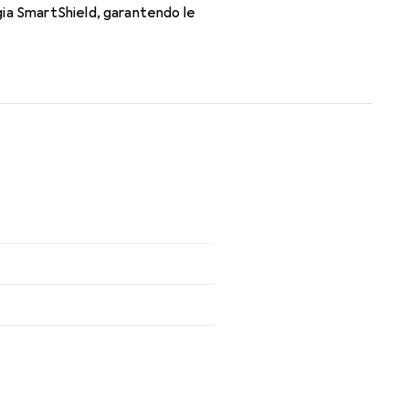
gia SmartShield, garantendo le
zioni per tutto il giorno con le