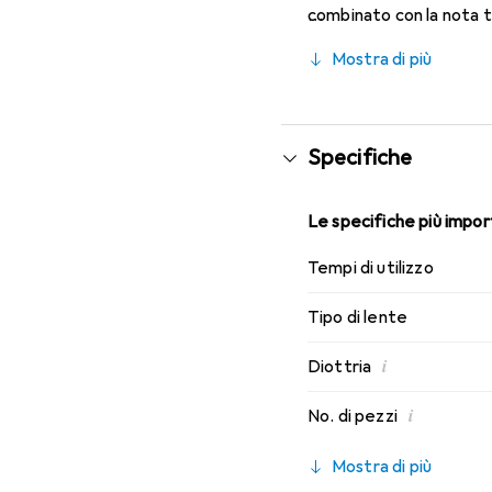
combinato con la nota 
migliori caratteristiche
Mostra di più
lenti mensili.
Specifiche
Le specifiche più import
Tempi di utilizzo
Tipo di lente
i
Diottria
i
No. di pezzi
Mostra di più