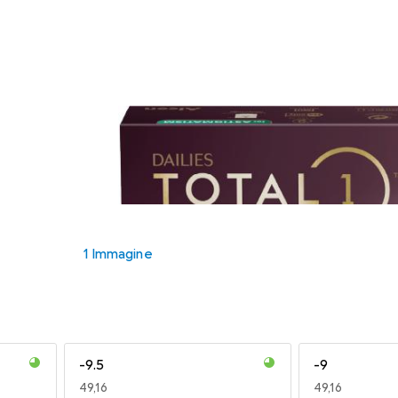
1 Immagine
-9.5
-9
EUR
49,16
EUR
49,16