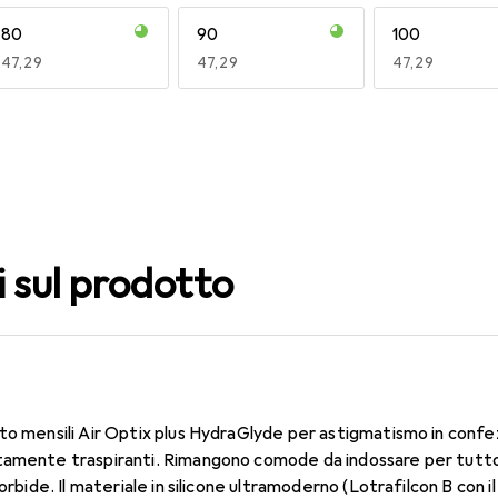
80
90
100
EUR
47,29
EUR
47,29
EUR
47,29
140
150
160
EUR
47,29
EUR
47,29
EUR
47,29
i sul prodotto
to mensili Air Optix plus HydraGlyde per astigmatismo in confe
tamente traspiranti. Rimangono comode da indossare per tutto
morbide. Il materiale in silicone ultramoderno (Lotrafilcon B con 