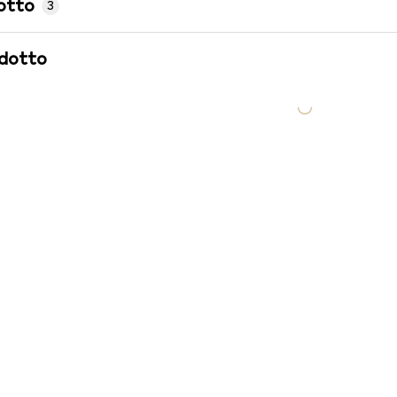
otto
3
odotto