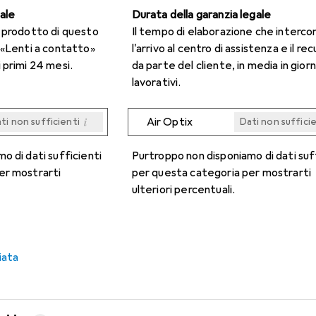
gale
Durata della garanzia legale
n prodotto di questo
Il tempo di elaborazione che interco
 «Lenti a contatto»
l'arrivo al centro di assistenza e il re
 primi 24 mesi.
da parte del cliente, in media in giorn
lavorativi.
i
Air Optix
ti non sufficienti
Dati non suffici
i
i
i
i
ti non sufficienti
ti non sufficienti
ti non sufficienti
ti non sufficienti
Dati non suffici
Dati non suffici
Dati non suffici
Dati non suffici
o di dati sufficienti
Purtroppo non disponiamo di dati suf
er mostrarti
per questa categoria per mostrarti
ulteriori percentuali.
iata