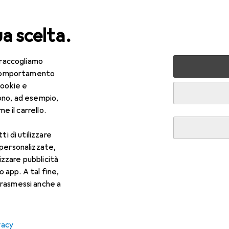
ua scelta.
 raccogliamo
lezza + Salute
Salute
Ottica
Lenti a contatto
Air
e comportamento
cookie e
ono, ad esempio,
e il carrello.
ti di utilizzare
 personalizzate,
lizzare pubblicità
o app. A tal fine,
rasmessi anche a
vacy