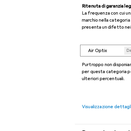
Ritenuta di garanzia le
La frequenza con cui u
marchio nella categoria
presenta un difetto nei
Air Optix
Da
Da
Da
Da
Da
Purtroppo non disponiam
per questa categoria p
ulteriori percentuali.
Visualizzazione dettagl