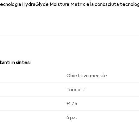
tecnologia HydraGlyde Moisture Matrix e la conosciuta tecnolo
 di indossabilità che conosci. Un comfort duraturo e senza interru
anti in sintesi
Obiettivo mensile
i
Torico
+1.75
6 pz.