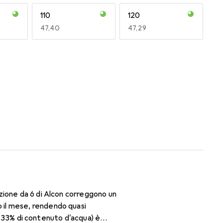
110
120
EUR
47,40
EUR
47,29
170
180
EUR
47,29
EUR
47,29
zione da 6 di Alcon correggono un
 il mese, rendendo quasi
il 33% di contenuto d'acqua) è