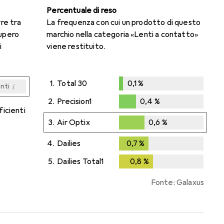
Percentuale di reso
rre tra
La frequenza con cui un prodotto di questo
cupero
marchio nella categoria «Lenti a contatto»
i
viene restituito.
1.
Total 30
0,1
%
i
enti
0,1
%
i
i
i
i
enti
enti
enti
enti
2.
Precision1
0,4
%
ficienti
0,4
%
3.
Air Optix
0,6
%
0,6
%
4.
Dailies
0,7
%
0,7
%
5.
Dailies Total1
0,8
%
0,8
%
Fonte: Galaxus