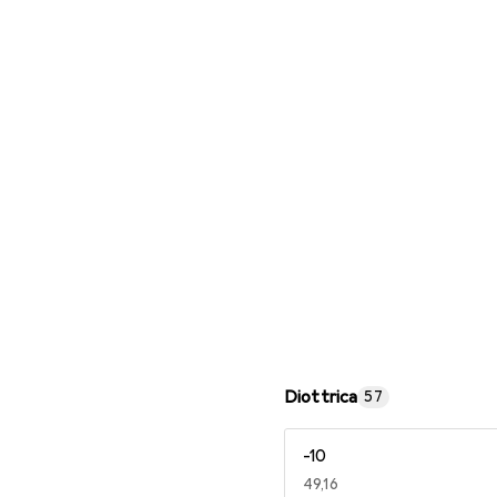
Occhiali da lettura
Diottrica
57
-10
EUR
49,16