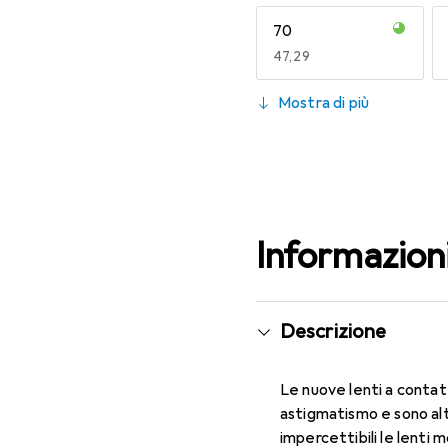
70
EUR
47,29
130
Mostra di più
EUR
47,29
Informazion
Descrizione
Le nuove lenti a contat
astigmatismo e sono al
impercettibili le lenti 