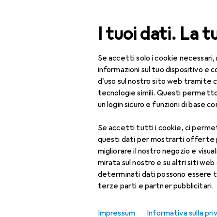
Cerca
I tuoi dati. La t
Se accetti solo i cookie necessari,
Categoria Navigazione
Tutte le categorie
Bel
Tutte le categorie
informazioni sul tuo dispositivo 
d'uso sul nostro sito web tramite 
Bellezza + Salute
tecnologie simili. Questi permett
un login sicuro e funzioni di base com
Salute
Se accetti tutti i cookie, ci permet
Ottica
questi dati per mostrarti offerte
Lenti a contatto
migliorare il nostro negozio e visua
mirata sul nostro e su altri siti web 
Lenti a contatto
determinati dati possono essere t
colorate
terze parti e partner pubblicitari.
Occhiali da computer
Impressum
Informativa sulla pri