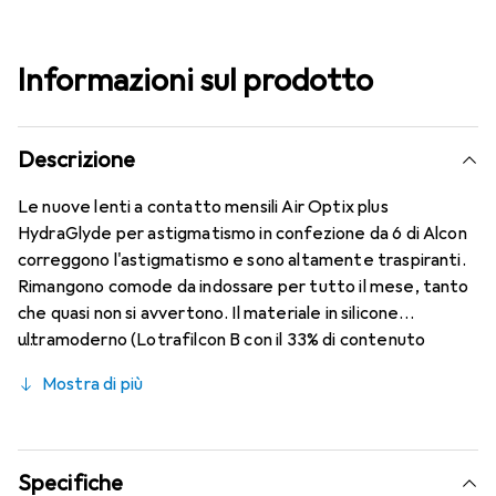
Informazioni sul prodotto
Descrizione
Le nuove lenti a contatto mensili Air Optix plus
HydraGlyde per astigmatismo in confezione da 6 di Alcon
correggono l'astigmatismo e sono altamente traspiranti.
Rimangono comode da indossare per tutto il mese, tanto
che quasi non si avvertono. Il materiale in silicone
ultramoderno (Lotrafilcon B con il 33% di contenuto
d'acqua) è combinato con la collaudata HydraGlyde
Mostra di più
Moisture Matrix e la nota tecnologia SmartShield,
garantendo le migliori caratteristiche di indossabilità che
conosci. Comfort e assenza di fastidi per tutto il giorno
con queste lenti mensili.
Specifiche