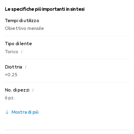
Le specifiche più importanti in sintesi
Tempi di utilizzo
Obiettivo mensile
Tipo di lente
i
Torico
i
Diottria
+0.25
i
No. di pezzi
6 pz.
Mostra di più