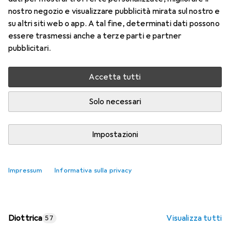
nostro negozio e visualizzare pubblicità mirata sul nostro e
Prezzo in EUR IVA incl.
su altri siti web o app. A tal fine, determinati dati possono
essere trasmessi anche a terze parti e partner
Valutazioni
pubblicitari.
Accetta tutti
Consegna tra ven, 14/8 e mar, 18/8
Più di 10 pezzi in stock presso il fornitore
Solo necessari
Aggiungi al carrello
Impostazioni
Confronta
Salva nella lista
Impressum
Informativa sulla privacy
spedizione gratuita
Diottrica
Visualizza tutti
57