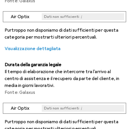
Fonte: Galaxus
i
Air Optix
Dati non sufficienti
i
i
i
i
Dati non sufficienti
Dati non sufficienti
Dati non sufficienti
Dati non sufficienti
Purtroppo non disponiamo di dati sufficienti per questa
categoria per mostrarti ulteriori percentuali.
Visualizzazione dettagliata
Durata della garanzia legale
Il tempo di elaborazione che intercorre tra l'arrivo al
centro di assistenza e il recupero da parte del cliente, in
media in giorni lavorativi.
Fonte: Galaxus
i
Air Optix
Dati non sufficienti
i
i
i
i
Dati non sufficienti
Dati non sufficienti
Dati non sufficienti
Dati non sufficienti
Purtroppo non disponiamo di dati sufficienti per questa
categoria per mostrarti ulteriori percentuali.