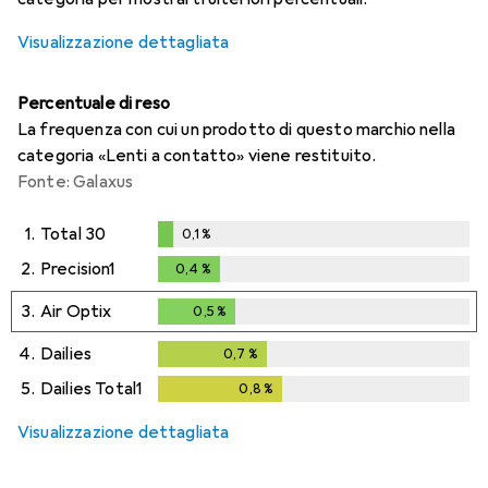
Visualizzazione dettagliata
Percentuale di reso
La frequenza con cui un prodotto di questo marchio nella
categoria «Lenti a contatto» viene restituito.
Fonte: Galaxus
1.
Total 30
0,1
%
0,1
%
2.
Precision1
0,4
%
0,4
%
3.
Air Optix
0,5
%
0,5
%
4.
Dailies
0,7
%
0,7
%
5.
Dailies Total1
0,8
%
0,8
%
Visualizzazione dettagliata