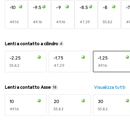
-10
-9.5
-9
-8.5
-8
-7
EUR
49,16
EUR
49,16
EUR
49,16
EUR
47,29
EUR
55,82
E
49
Lenti a contatto a cilindro
4
-2.25
-1.75
-1.25
EUR
55,82
EUR
47,29
EUR
49,16
Lenti a contatto Asse
Visualizza tutti
18
10
20
30
EUR
49,16
EUR
55,82
EUR
55,82