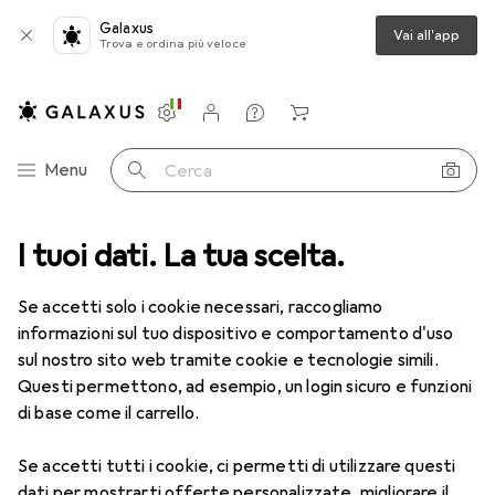
Galaxus
Vai all'app
Trova e ordina più veloce
Impostazioni
Conto cliente
Liste di confronto
Liste dei desideri
Carrello
Categoria Navigazione
Menu
Cerca
I tuoi dati. La tua scelta.
Lenti a contatto
Air Optix più HydraGlyde per l'astigmatismo
Se accetti solo i cookie necessari, raccogliamo
informazioni sul tuo dispositivo e comportamento d'uso
1 Immagine
sul nostro sito web tramite cookie e tecnologie simili.
EUR
49,16
Questi permettono, ad esempio, un login sicuro e funzioni
EUR
8,20
/
1pz.
Air Optix
più HydraGlyde per
di base come il carrello.
l'astigmatismo
Se accetti tutti i cookie, ci permetti di utilizzare questi
+0.25, Obiettivo mensile, 6 pz., Torico
dati per mostrarti offerte personalizzate, migliorare il