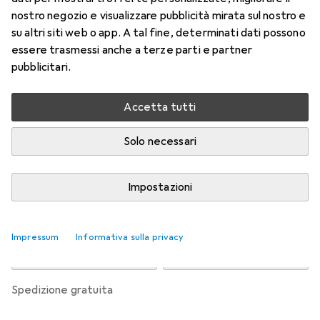
nostro negozio e visualizzare pubblicità mirata sul nostro e
Prezzo in EUR IVA incl.
su altri siti web o app. A tal fine, determinati dati possono
essere trasmessi anche a terze parti e partner
Valutazioni
pubblicitari.
Accetta tutti
Consegna tra mer, 19/8 e ven, 21/8
Più di 10 pezzi in stock presso il fornitore
Solo necessari
Avvisami se sarà disponibile prima
Impostazioni
Aggiungi al carrello
Impressum
Informativa sulla privacy
Confronta
Salva nella lista
spedizione gratuita