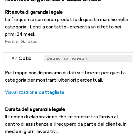
Ritenuta di garanzia legale
La frequenza con cui un prodotto di questo marchio nella
categoria «Lenti a contatto» presenta un difetto nei
primi 24 mesi.
Fonte: Galaxus
i
Air Optix
Dati non sufficienti
i
i
i
i
Dati non sufficienti
Dati non sufficienti
Dati non sufficienti
Dati non sufficienti
Purtroppo non disponiamo di dati sufficienti per questa
categoria per mostrarti ulteriori percentuali.
Visualizzazione dettagliata
Durata della garanzia legale
Il tempo di elaborazione che intercorre tra l'arrivo al
centro di assistenza e il recupero da parte del cliente, in
media in giorni lavorativi.