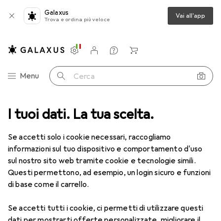
Galaxus
Vai all'app
Trova e ordina più veloce
Impostazioni
Conto cliente
Liste di confronto
Liste dei desideri
Carrello
Categoria Navigazione
Menu
Cerca
I tuoi dati. La tua scelta.
Lenti a contatto
Air Optix più HydraGlyde per l'astigmatismo
Se accetti solo i cookie necessari, raccogliamo
informazioni sul tuo dispositivo e comportamento d'uso
1 Immagine
sul nostro sito web tramite cookie e tecnologie simili.
EUR
51,64
Questi permettono, ad esempio, un login sicuro e funzioni
EUR
8,61
/
1pz.
Air Optix
più HydraGlyde per
di base come il carrello.
l'astigmatismo
Se accetti tutti i cookie, ci permetti di utilizzare questi
-1.25, Obiettivo mensile, 6 pz., Torico
dati per mostrarti offerte personalizzate, migliorare il