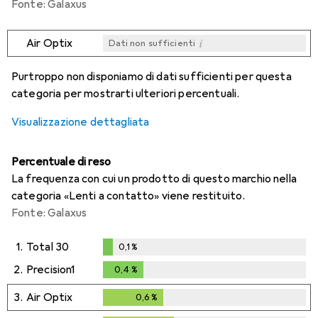
Fonte: Galaxus
i
Air Optix
Dati non sufficienti
i
i
i
i
Dati non sufficienti
Dati non sufficienti
Dati non sufficienti
Dati non sufficienti
Purtroppo non disponiamo di dati sufficienti per questa
categoria per mostrarti ulteriori percentuali.
Visualizzazione dettagliata
Percentuale di reso
La frequenza con cui un prodotto di questo marchio nella
categoria «Lenti a contatto» viene restituito.
Fonte: Galaxus
1.
Total 30
0,1
%
0,1
%
2.
Precision1
0,4
%
0,4
%
3.
Air Optix
0,6
%
0,6
%