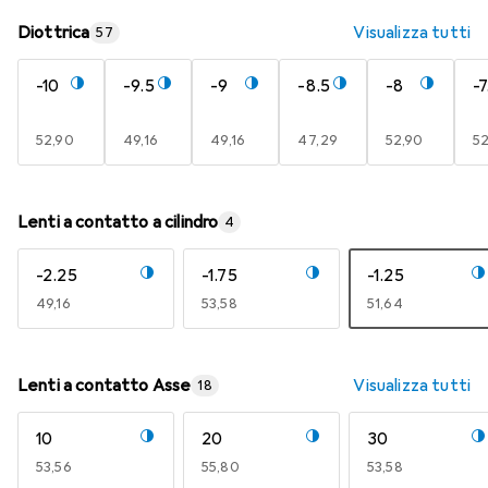
Diottrica
Visualizza tutti
57
-10
-9.5
-9
-8.5
-8
-7
EUR
52,90
EUR
49,16
EUR
49,16
EUR
47,29
EUR
52,90
E
52
Lenti a contatto a cilindro
4
-2.25
-1.75
-1.25
EUR
49,16
EUR
53,58
EUR
51,64
Lenti a contatto Asse
Visualizza tutti
18
10
20
30
EUR
53,56
EUR
55,80
EUR
53,58