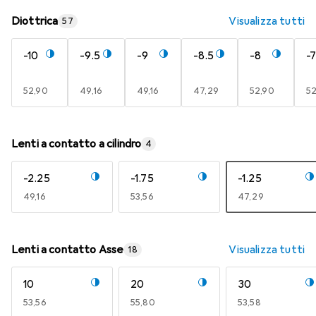
Diottrica
Visualizza tutti
57
-10
-9.5
-9
-8.5
-8
-7
EUR
52,90
EUR
49,16
EUR
49,16
EUR
47,29
EUR
52,90
E
5
Lenti a contatto a cilindro
4
-2.25
-1.75
-1.25
EUR
49,16
EUR
53,56
EUR
47,29
Lenti a contatto Asse
Visualizza tutti
18
10
20
30
EUR
53,56
EUR
55,80
EUR
53,58