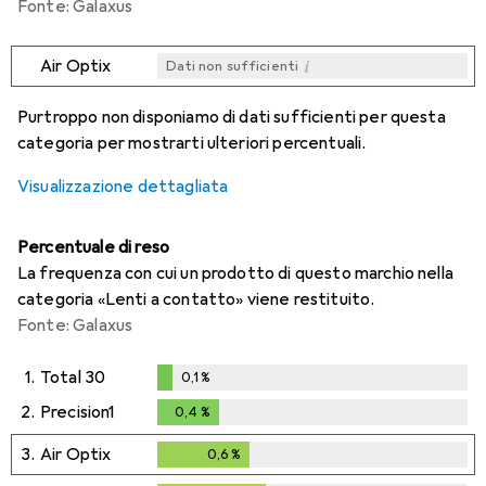
Fonte: Galaxus
i
Air Optix
Dati non sufficienti
i
i
i
i
Dati non sufficienti
Dati non sufficienti
Dati non sufficienti
Dati non sufficienti
Purtroppo non disponiamo di dati sufficienti per questa
categoria per mostrarti ulteriori percentuali.
Visualizzazione dettagliata
Percentuale di reso
La frequenza con cui un prodotto di questo marchio nella
categoria «Lenti a contatto» viene restituito.
Fonte: Galaxus
1.
Total 30
0,1
%
0,1
%
2.
Precision1
0,4
%
0,4
%
3.
Air Optix
0,6
%
0,6
%