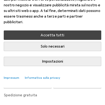
nostro negozio e visualizzare pubblicità mirata sul nostro e
Prezzo in EUR IVA incl.
su altri siti web o app. A tal fine, determinati dati possono
essere trasmessi anche a terze parti e partner
Valutazioni
pubblicitari.
Accetta tutti
Consegna tra mer, 19/8 e ven, 21/8
Più di 10 pezzi in stock presso il fornitore
Solo necessari
Avvisami se sarà disponibile prima
Impostazioni
Aggiungi al carrello
Impressum
Informativa sulla privacy
Confronta
Salva nella lista
spedizione gratuita