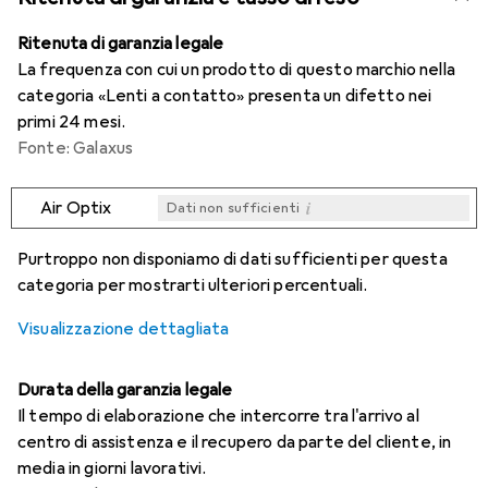
Ritenuta di garanzia legale
La frequenza con cui un prodotto di questo marchio nella
categoria «Lenti a contatto» presenta un difetto nei
primi 24 mesi.
Fonte: Galaxus
i
Air Optix
Dati non sufficienti
i
i
i
i
Dati non sufficienti
Dati non sufficienti
Dati non sufficienti
Dati non sufficienti
Purtroppo non disponiamo di dati sufficienti per questa
categoria per mostrarti ulteriori percentuali.
Visualizzazione dettagliata
Durata della garanzia legale
Il tempo di elaborazione che intercorre tra l'arrivo al
centro di assistenza e il recupero da parte del cliente, in
media in giorni lavorativi.