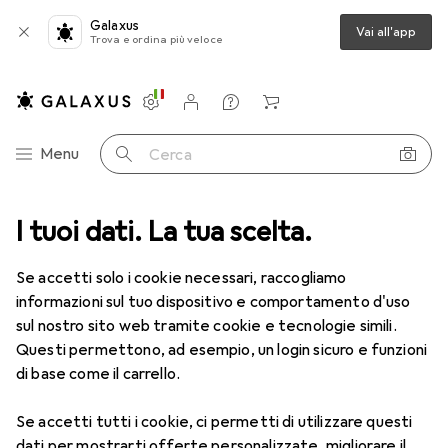
Galaxus
Vai all'app
Trova e ordina più veloce
Impostazioni
Conto cliente
Liste di confronto
Liste dei desideri
Carrello
Categoria Navigazione
Menu
Cerca
ca
I tuoi dati. La tua scelta.
Lenti a contatto
Air Optix HydraGlyde per l'astigmatismo 6
Se accetti solo i cookie necessari, raccogliamo
informazioni sul tuo dispositivo e comportamento d'uso
1 Immagine
sul nostro sito web tramite cookie e tecnologie simili.
EUR
47,29
Questi permettono, ad esempio, un login sicuro e funzioni
EUR
7,88
/
1pz.
Air Optix
HydraGlyde per
di base come il carrello.
l'astigmatismo 6
Se accetti tutti i cookie, ci permetti di utilizzare questi
-1.25, Obiettivo mensile, 6 pz., Torico
dati per mostrarti offerte personalizzate, migliorare il