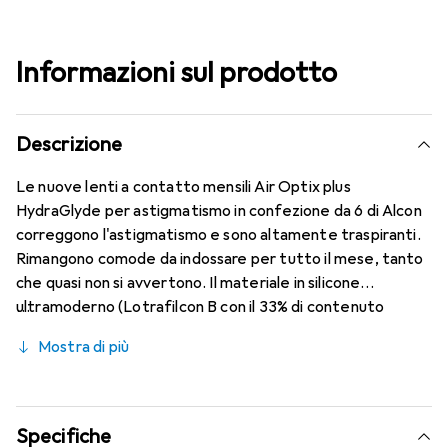
Informazioni sul prodotto
Descrizione
Le nuove lenti a contatto mensili Air Optix plus
HydraGlyde per astigmatismo in confezione da 6 di Alcon
correggono l'astigmatismo e sono altamente traspiranti.
Rimangono comode da indossare per tutto il mese, tanto
che quasi non si avvertono. Il materiale in silicone
ultramoderno (Lotrafilcon B con il 33% di contenuto
d'acqua) è combinato con la nota tecnologia HydraGlyde
Mostra di più
Moisture Matrix e la conosciuta tecnologia SmartShield,
garantendo le migliori caratteristiche di indossabilità che
conosci. Comfort e assenza di fastidi durante tutto il
giorno con queste lenti mensili.
Specifiche