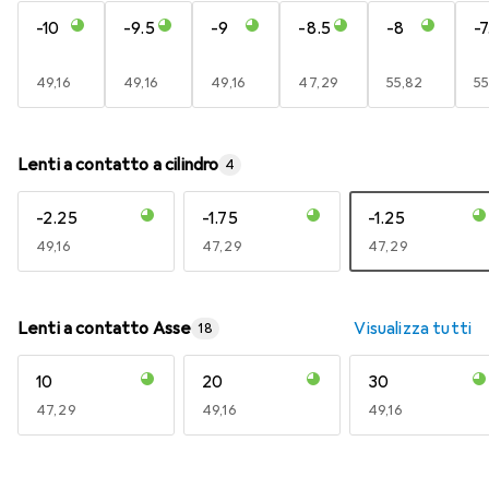
-10
-9.5
-9
-8.5
-8
-7
EUR
49,16
EUR
49,16
EUR
49,16
EUR
47,29
EUR
55,82
E
55
Lenti a contatto a cilindro
4
-2.25
-1.75
-1.25
EUR
49,16
EUR
47,29
EUR
47,29
Lenti a contatto Asse
Visualizza tutti
18
10
20
30
EUR
47,29
EUR
49,16
EUR
49,16