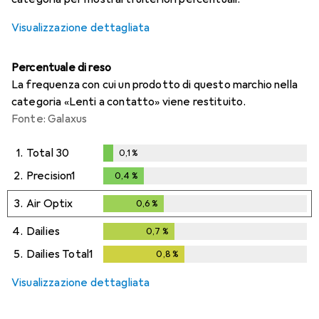
Visualizzazione dettagliata
Percentuale di reso
La frequenza con cui un prodotto di questo marchio nella
categoria «Lenti a contatto» viene restituito.
Fonte: Galaxus
1.
Total 30
0,1
%
0,1
%
2.
Precision1
0,4
%
0,4
%
3.
Air Optix
0,6
%
0,6
%
4.
Dailies
0,7
%
0,7
%
5.
Dailies Total1
0,8
%
0,8
%
Visualizzazione dettagliata