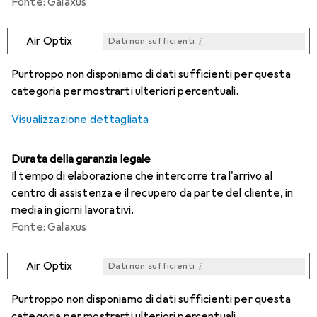
Fonte: Galaxus
i
Air Optix
Dati non sufficienti
i
i
i
i
Dati non sufficienti
Dati non sufficienti
Dati non sufficienti
Dati non sufficienti
Purtroppo non disponiamo di dati sufficienti per questa
categoria per mostrarti ulteriori percentuali.
Visualizzazione dettagliata
Durata della garanzia legale
Il tempo di elaborazione che intercorre tra l'arrivo al
centro di assistenza e il recupero da parte del cliente, in
media in giorni lavorativi.
Fonte: Galaxus
i
Air Optix
Dati non sufficienti
i
i
i
i
Dati non sufficienti
Dati non sufficienti
Dati non sufficienti
Dati non sufficienti
Purtroppo non disponiamo di dati sufficienti per questa
categoria per mostrarti ulteriori percentuali.