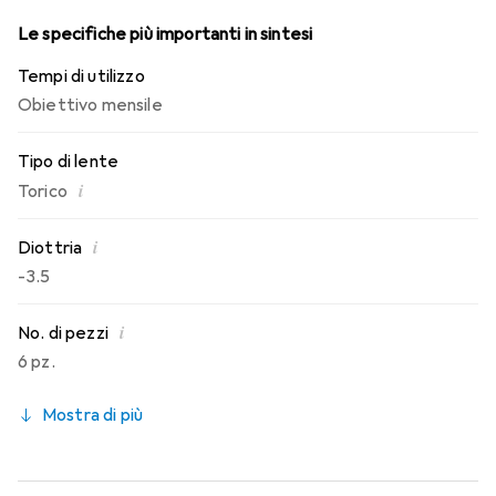
Le specifiche più importanti in sintesi
Tempi di utilizzo
Obiettivo mensile
Tipo di lente
i
Torico
i
Diottria
-3.5
i
No. di pezzi
6 pz.
Mostra di più