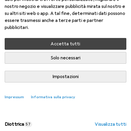
nostro negozio e visualizzare pubblicità mirata sul nostro e
Prezzo in EUR IVA incl.
su altri siti web o app. A tal fine, determinati dati possono
essere trasmessi anche a terze parti e partner
Valutazioni
pubblicitari.
Accetta tutti
Consegna tra lun, 17/8 e mer, 19/8
Più di 10 pezzi in stock presso il fornitore
Solo necessari
Aggiungi al carrello
Impostazioni
Confronta
Salva nella lista
Impressum
Informativa sulla privacy
spedizione gratuita
Diottrica
Visualizza tutti
57