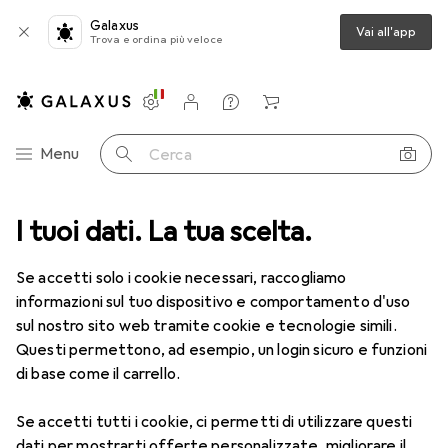
Galaxus
Vai all'app
Trova e ordina più veloce
Impostazioni
Conto cliente
Liste di confronto
Liste dei desideri
Carrello
Categoria Navigazione
Menu
Cerca
I tuoi dati. La tua scelta.
Lenti a contatto
Air Optix più HydraGlyde per l'astigmatismo
Se accetti solo i cookie necessari, raccogliamo
informazioni sul tuo dispositivo e comportamento d'uso
1 Immagine
sul nostro sito web tramite cookie e tecnologie simili.
EUR
47,29
Questi permettono, ad esempio, un login sicuro e funzioni
EUR
7,88
/
1pz.
Air Optix
più HydraGlyde per
di base come il carrello.
l'astigmatismo
Se accetti tutti i cookie, ci permetti di utilizzare questi
-3.5, Obiettivo mensile, 6 pz., Torico
dati per mostrarti offerte personalizzate, migliorare il