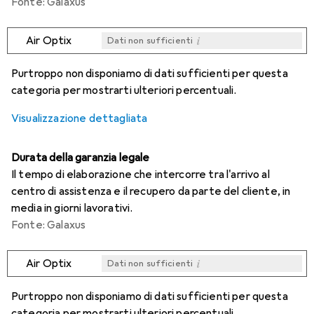
Fonte: Galaxus
i
Air Optix
Dati non sufficienti
i
i
i
i
Dati non sufficienti
Dati non sufficienti
Dati non sufficienti
Dati non sufficienti
Purtroppo non disponiamo di dati sufficienti per questa
categoria per mostrarti ulteriori percentuali.
Visualizzazione dettagliata
Durata della garanzia legale
Il tempo di elaborazione che intercorre tra l'arrivo al
centro di assistenza e il recupero da parte del cliente, in
media in giorni lavorativi.
Fonte: Galaxus
i
Air Optix
Dati non sufficienti
i
i
i
i
Dati non sufficienti
Dati non sufficienti
Dati non sufficienti
Dati non sufficienti
Purtroppo non disponiamo di dati sufficienti per questa
categoria per mostrarti ulteriori percentuali.