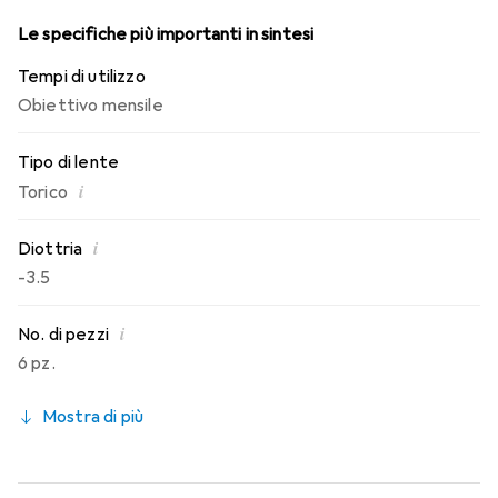
Le specifiche più importanti in sintesi
Tempi di utilizzo
Obiettivo mensile
Tipo di lente
i
Torico
i
Diottria
-3.5
i
No. di pezzi
6 pz.
Mostra di più