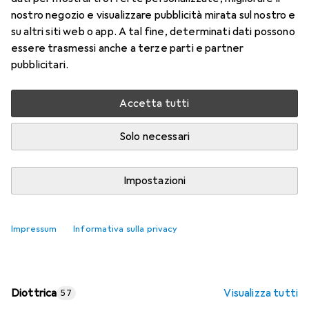
nostro negozio e visualizzare pubblicità mirata sul nostro e
Prezzo in EUR IVA incl.
su altri siti web o app. A tal fine, determinati dati possono
essere trasmessi anche a terze parti e partner
Valutazioni
pubblicitari.
Accetta tutti
Consegna tra ven, 14/8 e mar, 18/8
Più di 10 pezzi in stock presso il fornitore
Solo necessari
Aggiungi al carrello
Impostazioni
Confronta
Salva nella lista
Impressum
Informativa sulla privacy
spedizione gratuita
Diottrica
Visualizza tutti
57