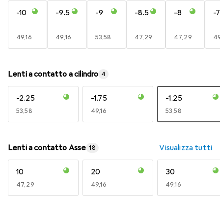
-10
-9.5
-9
-8.5
-8
-7
EUR
49,16
EUR
49,16
EUR
53,58
EUR
47,29
EUR
47,29
E
49
Lenti a contatto a cilindro
4
-2.25
-1.75
-1.25
EUR
53,58
EUR
49,16
EUR
53,58
Lenti a contatto Asse
Visualizza tutti
18
10
20
30
EUR
47,29
EUR
49,16
EUR
49,16