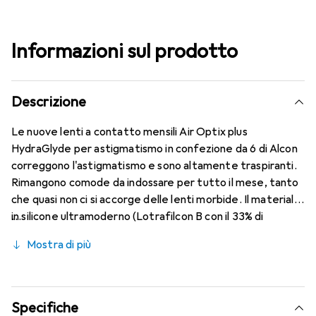
Informazioni sul prodotto
Descrizione
Le nuove lenti a contatto mensili Air Optix plus
HydraGlyde per astigmatismo in confezione da 6 di Alcon
correggono l'astigmatismo e sono altamente traspiranti.
Rimangono comode da indossare per tutto il mese, tanto
che quasi non ci si accorge delle lenti morbide. Il materiale
in silicone ultramoderno (Lotrafilcon B con il 33% di
contenuto d'acqua) è combinato con il collaudato
Mostra di più
HydraGlyde Moisture Matrix e la nota tecnologia
SmartShield, garantendo le migliori caratteristiche di
comfort che conosci. Indossa le lenti a contatto mensili
tutto il giorno in modo comodo e senza fastidi.
Specifiche