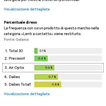
Visualizzazione dettagliata
Percentuale di reso
La frequenza con cui un prodotto di questo marchio nella
categoria «Lenti a contatto» viene restituito.
Fonte: Galaxus
1.
Total 30
0,1
%
0,1
%
2.
Precision1
0,4
%
0,4
%
3.
Air Optix
0,6
%
0,6
%
4.
Dailies
0,7
%
0,7
%
5.
Dailies Total1
0,8
%
0,8
%
Visualizzazione dettagliata