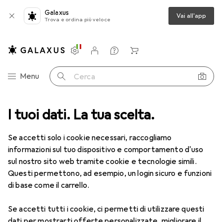
Galaxus
Vai all'app
Trova e ordina più veloce
Impostazioni
Conto cliente
Liste di confronto
Liste dei desideri
Carrello
Categoria Navigazione
Menu
Cerca
ca
I tuoi dati. La tua scelta.
Lenti a contatto
Air Optix HydraGlyde per l'astigmatismo 6
Se accetti solo i cookie necessari, raccogliamo
informazioni sul tuo dispositivo e comportamento d'uso
1 Immagine
sul nostro sito web tramite cookie e tecnologie simili.
EUR
53,58
Questi permettono, ad esempio, un login sicuro e funzioni
EUR
8,93
/
1pz.
Air Optix
HydraGlyde per
di base come il carrello.
l'astigmatismo 6
Se accetti tutti i cookie, ci permetti di utilizzare questi
-3.5, Obiettivo mensile, 6 pz., Torico
dati per mostrarti offerte personalizzate, migliorare il