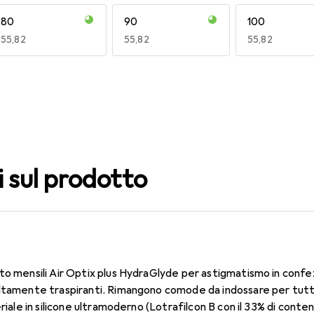
80
90
100
EUR
55,82
EUR
55,82
EUR
55,82
140
150
160
EUR
55,82
EUR
47,29
EUR
59,22
i sul prodotto
to mensili Air Optix plus HydraGlyde per astigmatismo in confe
ltamente traspiranti. Rimangono comode da indossare per tutto 
eriale in silicone ultramoderno (Lotrafilcon B con il 33% di conte