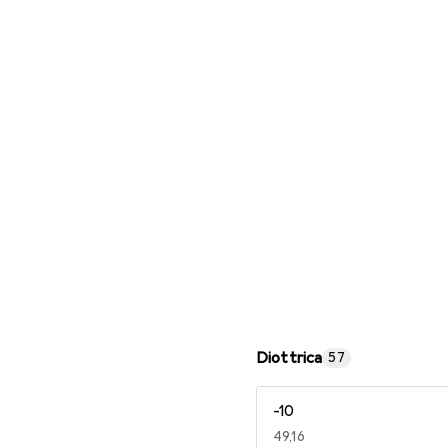
Occhiali da lettura
Diottrica
57
-10
EUR
49,16