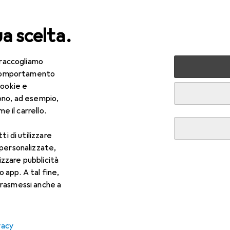
ua scelta.
 raccogliamo
lezza + Salute
Salute
Ottica
Lenti a contatto
Air
e comportamento
cookie e
ono, ad esempio,
e il carrello.
ti di utilizzare
 personalizzate,
lizzare pubblicità
o app. A tal fine,
rasmessi anche a
vacy