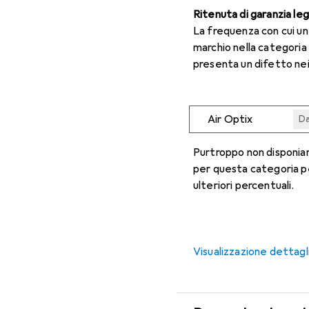
Ritenuta di garanzia le
La frequenza con cui u
marchio nella categoria
presenta un difetto nei
Air Optix
Da
Da
Da
Da
Da
Purtroppo non disponiam
per questa categoria p
ulteriori percentuali.
Visualizzazione dettagl