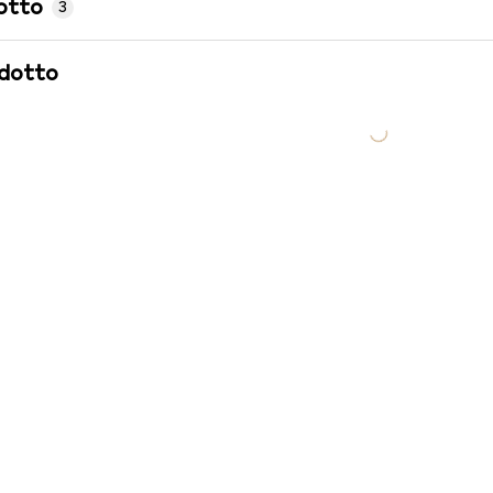
otto
3
odotto