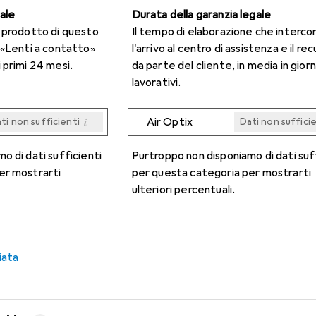
gale
Durata della garanzia legale
n prodotto di questo
Il tempo di elaborazione che interco
 «Lenti a contatto»
l'arrivo al centro di assistenza e il re
 primi 24 mesi.
da parte del cliente, in media in giorn
lavorativi.
i
Air Optix
ti non sufficienti
Dati non suffici
i
i
i
i
ti non sufficienti
ti non sufficienti
ti non sufficienti
ti non sufficienti
Dati non suffici
Dati non suffici
Dati non suffici
Dati non suffici
o di dati sufficienti
Purtroppo non disponiamo di dati suf
er mostrarti
per questa categoria per mostrarti
ulteriori percentuali.
iata