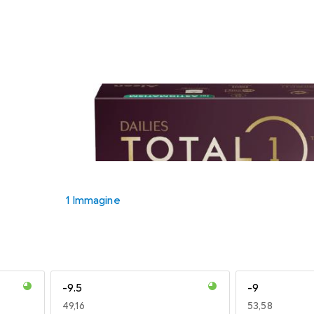
1 Immagine
-9.5
-9
EUR
49,16
EUR
53,58