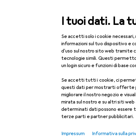
Cerca
I tuoi dati. La t
Se accetti solo i cookie necessari,
Categoria Navigazione
Tutte le categorie
Bel
Tutte le categorie
informazioni sul tuo dispositivo 
d'uso sul nostro sito web tramite 
Bellezza + Salute
tecnologie simili. Questi permett
un login sicuro e funzioni di base com
Salute
Se accetti tutti i cookie, ci permet
Ottica
questi dati per mostrarti offerte
Lenti a contatto
migliorare il nostro negozio e visua
mirata sul nostro e su altri siti web 
Lenti a contatto
determinati dati possono essere t
colorate
terze parti e partner pubblicitari.
Occhiali da computer
Impressum
Informativa sulla pri