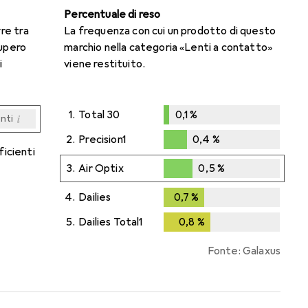
Percentuale di reso
rre tra
La frequenza con cui un prodotto di questo
cupero
marchio nella categoria «Lenti a contatto»
i
viene restituito.
1.
Total 30
0,1
%
i
enti
0,1
%
i
i
i
i
enti
enti
enti
enti
2.
Precision1
0,4
%
ficienti
0,4
%
3.
Air Optix
0,5
%
0,5
%
4.
Dailies
0,7
%
0,7
%
5.
Dailies Total1
0,8
%
0,8
%
Fonte: Galaxus