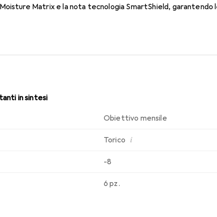
oisture Matrix e la nota tecnologia SmartShield, garantendo le 
. Comfort e assenza di fastidi per tutto il giorno con le lenti me
anti in sintesi
Obiettivo mensile
i
Torico
-8
6 pz.