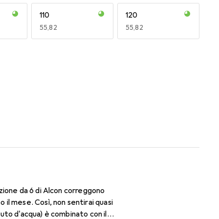
110
120
EUR
55,82
EUR
55,82
170
180
EUR
47,29
EUR
59,22
zione da 6 di Alcon correggono
il mese. Così, non sentirai quasi
nuto d'acqua) è combinato con il