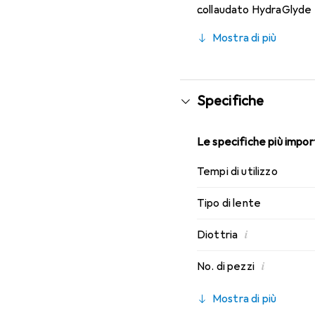
collaudato HydraGlyde M
indossabilità che conosci
Mostra di più
Specifiche
Le specifiche più import
Tempi di utilizzo
Tipo di lente
i
Diottria
i
No. di pezzi
Mostra di più