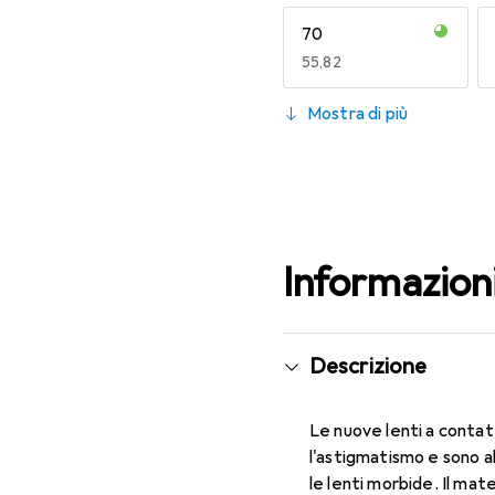
70
EUR
55,82
130
Mostra di più
EUR
52,90
Informazion
Descrizione
Le nuove lenti a contat
l'astigmatismo e sono a
le lenti morbide. Il mat