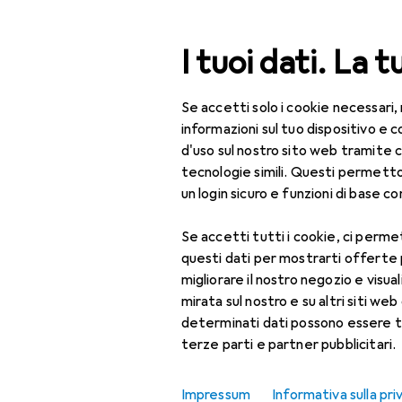
Cerca
I tuoi dati. La t
Se accetti solo i cookie necessari,
Categoria Navigazione
Tutte le categorie
Bel
Tutte le categorie
informazioni sul tuo dispositivo 
d'uso sul nostro sito web tramite 
Bellezza + Salute
tecnologie simili. Questi permett
un login sicuro e funzioni di base com
Salute
Se accetti tutti i cookie, ci permet
Ottica
questi dati per mostrarti offerte
Lenti a contatto
migliorare il nostro negozio e visua
mirata sul nostro e su altri siti web 
Lenti a contatto
determinati dati possono essere t
colorate
terze parti e partner pubblicitari.
Occhiali da computer
Impressum
Informativa sulla pri