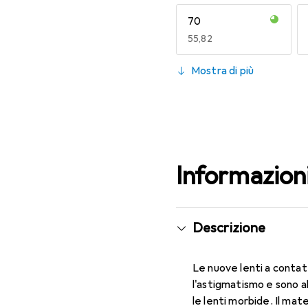
70
EUR
55,82
130
Mostra di più
EUR
55,82
Informazion
Descrizione
Le nuove lenti a contat
l'astigmatismo e sono a
le lenti morbide. Il mat