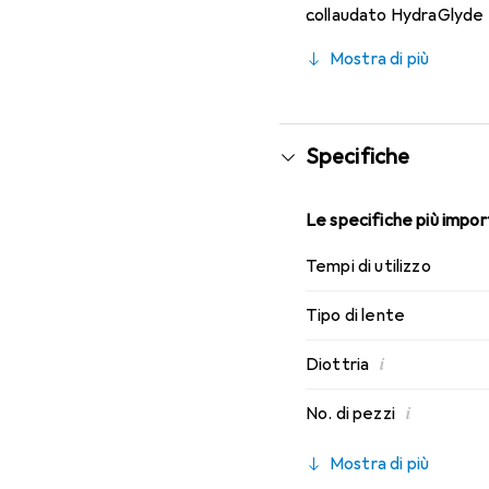
collaudato HydraGlyde M
indossabilità che conosc
Mostra di più
Specifiche
Le specifiche più import
Tempi di utilizzo
Tipo di lente
i
Diottria
i
No. di pezzi
Mostra di più