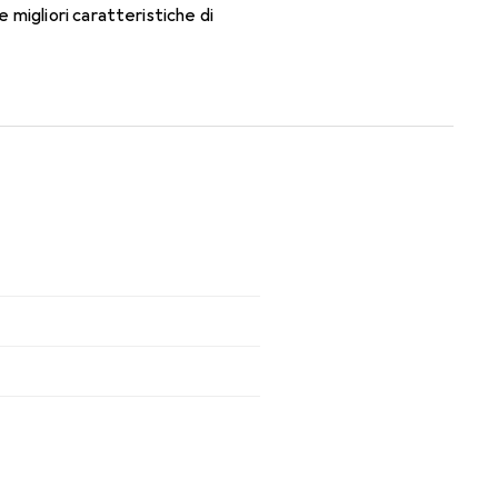
migliori caratteristiche di
n le lenti mensili.