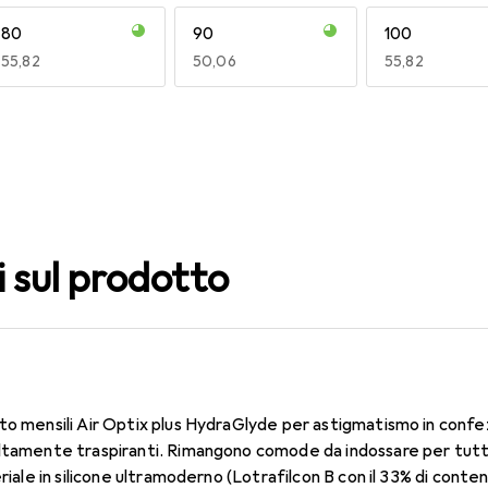
80
90
100
EUR
55,82
EUR
50,06
EUR
55,82
140
150
160
EUR
55,82
EUR
55,82
EUR
49,16
i sul prodotto
to mensili Air Optix plus HydraGlyde per astigmatismo in confe
ltamente traspiranti. Rimangono comode da indossare per tutto 
eriale in silicone ultramoderno (Lotrafilcon B con il 33% di conte