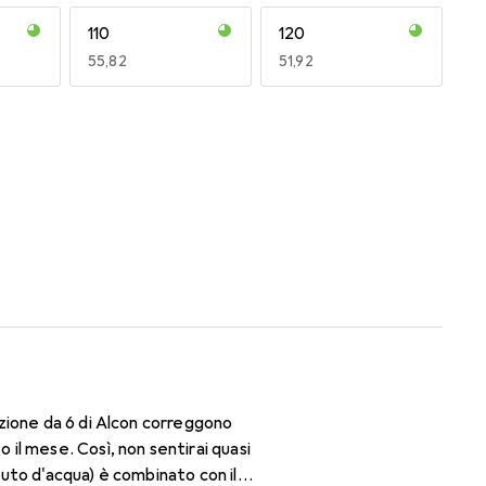
110
120
EUR
55,82
EUR
51,92
170
180
EUR
49,16
EUR
50,06
zione da 6 di Alcon correggono
il mese. Così, non sentirai quasi
nuto d'acqua) è combinato con il