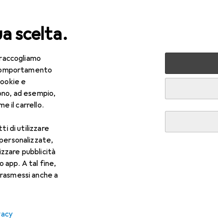
ua scelta.
 raccogliamo
lezza + Salute
Salute
Ottica
Lenti a contatto
Air
e comportamento
cookie e
ono, ad esempio,
e il carrello.
ti di utilizzare
 personalizzate,
lizzare pubblicità
o app. A tal fine,
rasmessi anche a
vacy