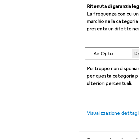
Ritenuta di garanzia le
La frequenza con cui u
marchio nella categoria
presenta un difetto nei
Air Optix
Da
Da
Da
Da
Da
Purtroppo non disponiam
per questa categoria p
ulteriori percentuali.
Visualizzazione dettagl