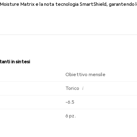
oisture Matrix e la nota tecnologia SmartShield, garantendo le 
i. Un comfort duraturo e senza interruzioni per tutto il giorno co
anti in sintesi
Obiettivo mensile
i
Torico
-6.5
6 pz.