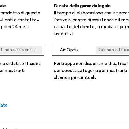
gale
Durata della garanzia legale
n prodotto di questo
Il tempo di elaborazione che interco
 «Lenti a contatto»
l'arrivo al centro di assistenza e il re
 primi 24 mesi.
da parte del cliente, in media in giorn
lavorativi.
i
Air Optix
ti non sufficienti
Dati non suffici
i
i
i
i
ti non sufficienti
ti non sufficienti
ti non sufficienti
ti non sufficienti
Dati non suffici
Dati non suffici
Dati non suffici
Dati non suffici
o di dati sufficienti
Purtroppo non disponiamo di dati suf
er mostrarti
per questa categoria per mostrarti
ulteriori percentuali.
iata