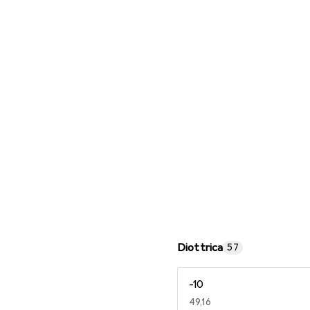
Occhiali da lettura
Diottrica
57
-10
EUR
49,16