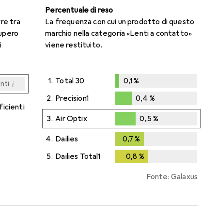
Percentuale di reso
rre tra
La frequenza con cui un prodotto di questo
cupero
marchio nella categoria «Lenti a contatto»
i
viene restituito.
1.
Total 30
0,1
%
i
enti
0,1
%
i
i
i
i
enti
enti
enti
enti
2.
Precision1
0,4
%
ficienti
0,4
%
3.
Air Optix
0,5
%
0,5
%
4.
Dailies
0,7
%
0,7
%
5.
Dailies Total1
0,8
%
0,8
%
Fonte: Galaxus