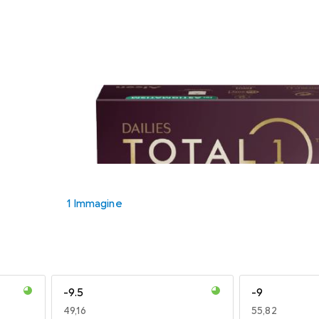
1 Immagine
-9.5
-9
EUR
49,16
EUR
55,82