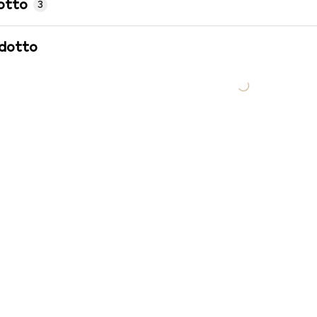
otto
3
odotto