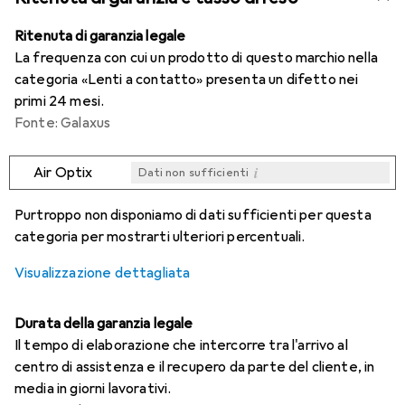
Ritenuta di garanzia legale
La frequenza con cui un prodotto di questo marchio nella
categoria «Lenti a contatto» presenta un difetto nei
primi 24 mesi.
Fonte: Galaxus
i
Air Optix
Dati non sufficienti
i
i
i
i
Dati non sufficienti
Dati non sufficienti
Dati non sufficienti
Dati non sufficienti
Purtroppo non disponiamo di dati sufficienti per questa
categoria per mostrarti ulteriori percentuali.
Visualizzazione dettagliata
Durata della garanzia legale
Il tempo di elaborazione che intercorre tra l'arrivo al
centro di assistenza e il recupero da parte del cliente, in
media in giorni lavorativi.