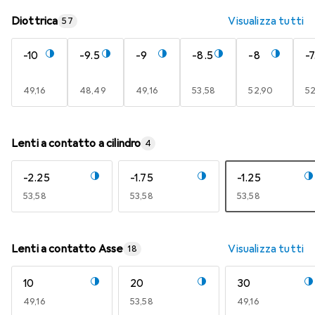
Diottrica
Visualizza tutti
57
-10
-9.5
-9
-8.5
-8
-7
EUR
49,16
EUR
48,49
EUR
49,16
EUR
53,58
EUR
52,90
E
52
Lenti a contatto a cilindro
4
-2.25
-1.75
-1.25
EUR
53,58
EUR
53,58
EUR
53,58
Lenti a contatto Asse
Visualizza tutti
18
10
20
30
EUR
49,16
EUR
53,58
EUR
49,16