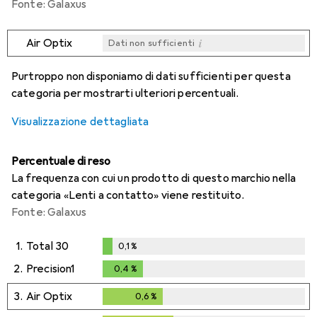
Fonte: Galaxus
i
Air Optix
Dati non sufficienti
i
i
i
i
Dati non sufficienti
Dati non sufficienti
Dati non sufficienti
Dati non sufficienti
Purtroppo non disponiamo di dati sufficienti per questa
categoria per mostrarti ulteriori percentuali.
Visualizzazione dettagliata
Percentuale di reso
La frequenza con cui un prodotto di questo marchio nella
categoria «Lenti a contatto» viene restituito.
Fonte: Galaxus
1.
Total 30
0,1
%
0,1
%
2.
Precision1
0,4
%
0,4
%
3.
Air Optix
0,6
%
0,6
%