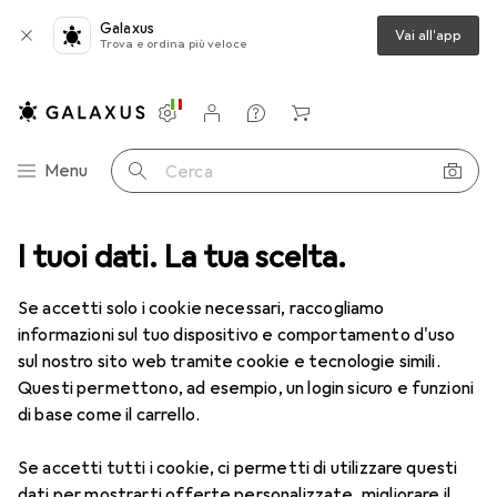
Galaxus
Vai all'app
Trova e ordina più veloce
Impostazioni
Conto cliente
Liste di confronto
Liste dei desideri
Carrello
Categoria Navigazione
Menu
Cerca
I tuoi dati. La tua scelta.
Lenti a contatto
Air Optix più HydraGlyde per l'astigmatismo
Se accetti solo i cookie necessari, raccogliamo
informazioni sul tuo dispositivo e comportamento d'uso
1 Immagine
sul nostro sito web tramite cookie e tecnologie simili.
EUR
53,58
Questi permettono, ad esempio, un login sicuro e funzioni
EUR
8,93
/
1pz.
Air Optix
più HydraGlyde per
di base come il carrello.
l'astigmatismo
Se accetti tutti i cookie, ci permetti di utilizzare questi
-6.5, Obiettivo mensile, 6 pz., Torico
dati per mostrarti offerte personalizzate, migliorare il