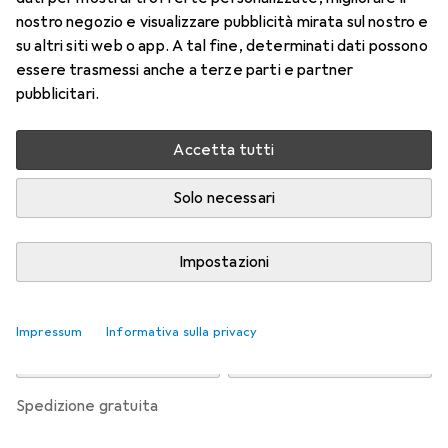
nostro negozio e visualizzare pubblicità mirata sul nostro e
Prezzo in EUR IVA incl.
su altri siti web o app. A tal fine, determinati dati possono
essere trasmessi anche a terze parti e partner
Valutazioni
pubblicitari.
Accetta tutti
Consegna tra mer, 19/8 e ven, 21/8
Più di 10 pezzi in stock presso il fornitore
Solo necessari
Avvisami se sarà disponibile prima
Impostazioni
Aggiungi al carrello
Impressum
Informativa sulla privacy
Confronta
Salva nella lista
spedizione gratuita