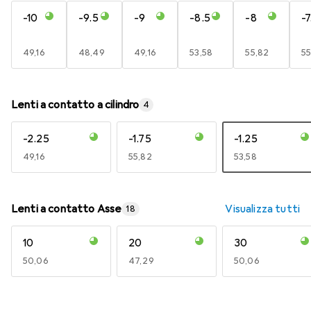
-10
-9.5
-9
-8.5
-8
-7
EUR
49,16
EUR
48,49
EUR
49,16
EUR
53,58
EUR
55,82
E
55
Lenti a contatto a cilindro
4
-2.25
-1.75
-1.25
EUR
49,16
EUR
55,82
EUR
53,58
Lenti a contatto Asse
Visualizza tutti
18
10
20
30
EUR
50,06
EUR
47,29
EUR
50,06