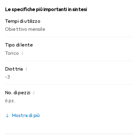
Le specifiche più importanti in sintesi
Tempi di utilizzo
Obiettivo mensile
Tipo di lente
i
Torico
i
Diottria
-3
i
No. di pezzi
6 pz.
Mostra di più