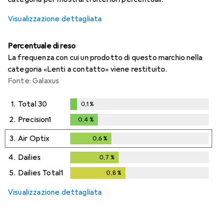
Visualizzazione dettagliata
Percentuale di reso
La frequenza con cui un prodotto di questo marchio nella
categoria «Lenti a contatto» viene restituito.
Fonte: Galaxus
1.
Total 30
0,1
%
0,1
%
2.
Precision1
0,4
%
0,4
%
3.
Air Optix
0,6
%
0,6
%
4.
Dailies
0,7
%
0,7
%
5.
Dailies Total1
0,8
%
0,8
%
Visualizzazione dettagliata