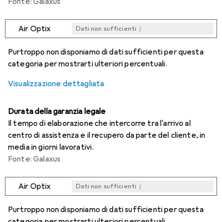
Fonte: Galaxus
i
Air Optix
Dati non sufficienti
i
i
i
i
Dati non sufficienti
Dati non sufficienti
Dati non sufficienti
Dati non sufficienti
Purtroppo non disponiamo di dati sufficienti per questa
categoria per mostrarti ulteriori percentuali.
Visualizzazione dettagliata
Durata della garanzia legale
Il tempo di elaborazione che intercorre tra l'arrivo al
centro di assistenza e il recupero da parte del cliente, in
media in giorni lavorativi.
Fonte: Galaxus
i
Air Optix
Dati non sufficienti
i
i
i
i
Dati non sufficienti
Dati non sufficienti
Dati non sufficienti
Dati non sufficienti
Purtroppo non disponiamo di dati sufficienti per questa
categoria per mostrarti ulteriori percentuali.