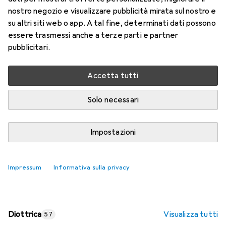
nostro negozio e visualizzare pubblicità mirata sul nostro e
Prezzo in EUR IVA incl.
su altri siti web o app. A tal fine, determinati dati possono
essere trasmessi anche a terze parti e partner
Valutazioni
pubblicitari.
Accetta tutti
Consegna tra lun, 17/8 e mer, 19/8
Più di 10 pezzi in stock presso il fornitore
Solo necessari
Aggiungi al carrello
Impostazioni
Confronta
Salva nella lista
Impressum
Informativa sulla privacy
spedizione gratuita
Diottrica
Visualizza tutti
57