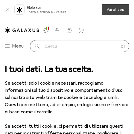
Galaxus
Vai all'app
Trova e ordina più veloce
Impostazioni
Conto cliente
Liste di confronto
Liste dei desideri
Carrello
Categoria Navigazione
Menu
Cerca
I tuoi dati. La tua scelta.
Lenti a contatto
Air Optix più HydraGlyde per l'astigmatismo
Se accetti solo i cookie necessari, raccogliamo
informazioni sul tuo dispositivo e comportamento d'uso
1 Immagine
sul nostro sito web tramite cookie e tecnologie simili.
EUR
53,58
Questi permettono, ad esempio, un login sicuro e funzioni
EUR
8,93
/
1pz.
Air Optix
più HydraGlyde per
di base come il carrello.
l'astigmatismo
Se accetti tutti i cookie, ci permetti di utilizzare questi
-3, Obiettivo mensile, 6 pz., Torico
dati per mostrarti offerte personalizzate, migliorare il