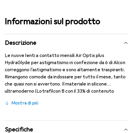
Informazioni sul prodotto
Descrizione
Le nuove lenti a contatto mensili Air Optix plus
HydraGlyde per astigmatismo in confezione da 6 di Alcon
correggono l'astigmatismo e sono altamente traspiranti.
Rimangono comode da indossare per tutto il mese, tanto
che quasi non si avvertono. Il materiale in silicone
ultramoderno (Lotrafilcon B con il 33% di contenuto
d'acqua) è combinato con la nota tecnologia HydraGlyde
Mostra di più
Moisture Matrix e la rinomata tecnologia SmartShield,
garantendo le migliori caratteristiche di indossabilità che
conosci. Comfort e assenza di fastidi per tutto il giorno
con queste lenti mensili.
Specifiche