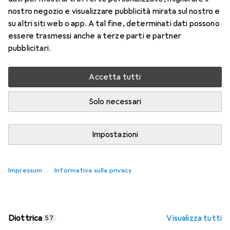
nostro negozio e visualizzare pubblicità mirata sul nostro e
Prezzo in EUR IVA incl.
su altri siti web o app. A tal fine, determinati dati possono
essere trasmessi anche a terze parti e partner
Valutazioni
pubblicitari.
Accetta tutti
Consegna tra lun, 17/8 e mer, 19/8
Più di 10 pezzi in stock presso il fornitore
Solo necessari
Aggiungi al carrello
Impostazioni
Confronta
Salva nella lista
Impressum
Informativa sulla privacy
spedizione gratuita
Diottrica
Visualizza tutti
57