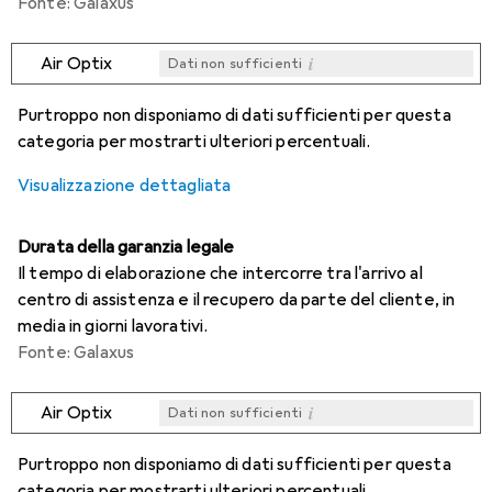
Fonte: Galaxus
i
Air Optix
Dati non sufficienti
i
i
i
i
Dati non sufficienti
Dati non sufficienti
Dati non sufficienti
Dati non sufficienti
Purtroppo non disponiamo di dati sufficienti per questa
categoria per mostrarti ulteriori percentuali.
Visualizzazione dettagliata
Durata della garanzia legale
Il tempo di elaborazione che intercorre tra l'arrivo al
centro di assistenza e il recupero da parte del cliente, in
media in giorni lavorativi.
Fonte: Galaxus
i
Air Optix
Dati non sufficienti
i
i
i
i
Dati non sufficienti
Dati non sufficienti
Dati non sufficienti
Dati non sufficienti
Purtroppo non disponiamo di dati sufficienti per questa
categoria per mostrarti ulteriori percentuali.