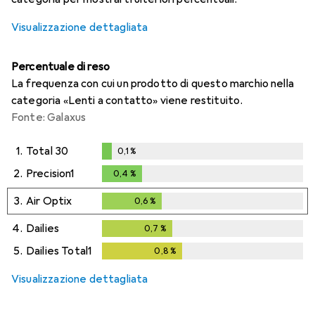
Visualizzazione dettagliata
Percentuale di reso
La frequenza con cui un prodotto di questo marchio nella
categoria «Lenti a contatto» viene restituito.
Fonte: Galaxus
1.
Total 30
0,1
%
0,1
%
2.
Precision1
0,4
%
0,4
%
3.
Air Optix
0,6
%
0,6
%
4.
Dailies
0,7
%
0,7
%
5.
Dailies Total1
0,8
%
0,8
%
Visualizzazione dettagliata