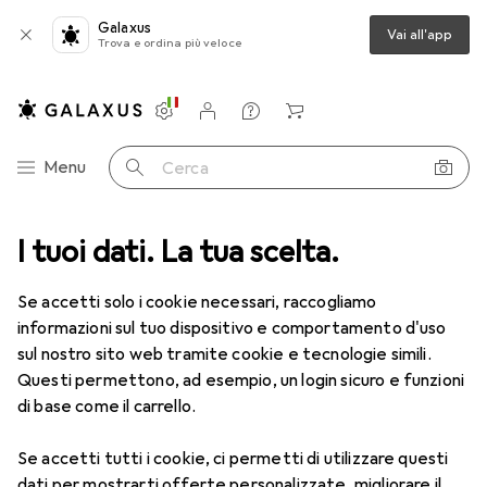
Galaxus
Vai all'app
Trova e ordina più veloce
Impostazioni
Conto cliente
Liste di confronto
Liste dei desideri
Carrello
Categoria Navigazione
Menu
Cerca
I tuoi dati. La tua scelta.
Lenti a contatto
Air Optix più HydraGlyde per l'astigmatismo
Se accetti solo i cookie necessari, raccogliamo
informazioni sul tuo dispositivo e comportamento d'uso
1 Immagine
sul nostro sito web tramite cookie e tecnologie simili.
EUR
47,29
Questi permettono, ad esempio, un login sicuro e funzioni
EUR
7,88
/
1pz.
Air Optix
più HydraGlyde per
di base come il carrello.
l'astigmatismo
Se accetti tutti i cookie, ci permetti di utilizzare questi
-1.5, Obiettivo mensile, 6 pz., Torico
dati per mostrarti offerte personalizzate, migliorare il