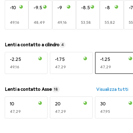
-10
-9.5
-9
-8.5
-8
-7
EUR
49,16
EUR
48,49
EUR
49,16
EUR
53,58
EUR
55,82
E
55
Lenti a contatto a cilindro
4
-2.25
-1.75
-1.25
EUR
49,16
EUR
47,29
EUR
47,29
Lenti a contatto Asse
Visualizza tutti
18
10
20
30
EUR
47,29
EUR
47,29
EUR
47,95