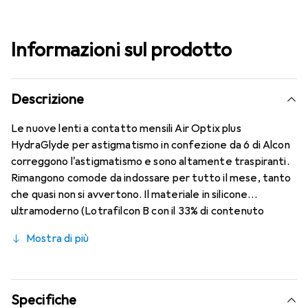
Informazioni sul prodotto
Descrizione
Le nuove lenti a contatto mensili Air Optix plus
HydraGlyde per astigmatismo in confezione da 6 di Alcon
correggono l'astigmatismo e sono altamente traspiranti.
Rimangono comode da indossare per tutto il mese, tanto
che quasi non si avvertono. Il materiale in silicone
ultramoderno (Lotrafilcon B con il 33% di contenuto
d'acqua) è combinato con la nota tecnologia HydraGlyde
Mostra di più
Moisture Matrix e la conosciuta tecnologia SmartShield,
garantendo le migliori caratteristiche di indossabilità che
conosci. Comfort e assenza di disturbi per tutto il giorno
con le lenti mensili.
Specifiche