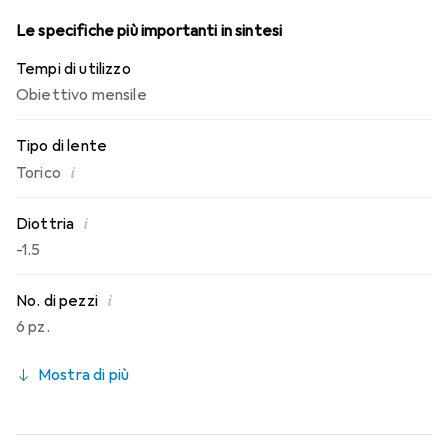
Le specifiche più importanti in sintesi
Tempi di utilizzo
Obiettivo mensile
Tipo di lente
i
Torico
i
Diottria
-1.5
i
No. di pezzi
6 pz.
Mostra di più