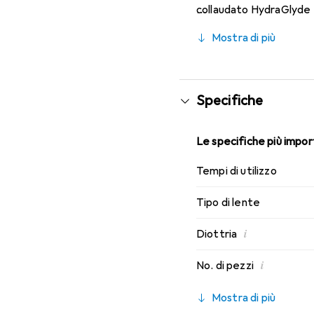
collaudato HydraGlyde M
indossabilità che conosci
Mostra di più
Specifiche
Le specifiche più import
Tempi di utilizzo
Tipo di lente
i
Diottria
i
No. di pezzi
Mostra di più