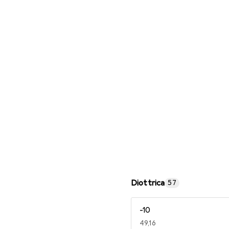
Occhiali da lettura
Diottrica
57
-10
EUR
49,16