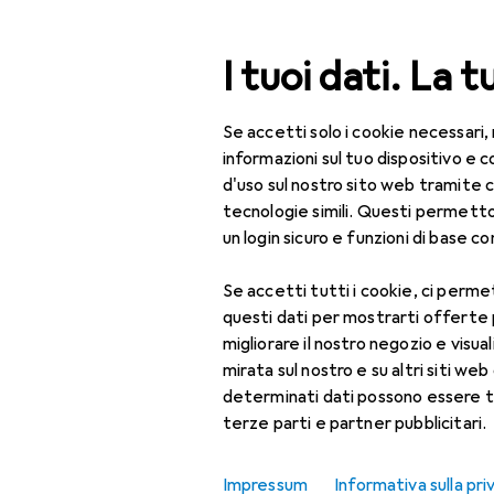
Cerca
I tuoi dati. La t
Se accetti solo i cookie necessari,
Categoria Navigazione
Tutte le categorie
Bel
Tutte le categorie
informazioni sul tuo dispositivo 
d'uso sul nostro sito web tramite 
Bellezza + Salute
tecnologie simili. Questi permett
un login sicuro e funzioni di base com
Salute
Se accetti tutti i cookie, ci permet
Ottica
questi dati per mostrarti offerte
Lenti a contatto
migliorare il nostro negozio e visua
mirata sul nostro e su altri siti web 
Lenti a contatto
determinati dati possono essere t
colorate
terze parti e partner pubblicitari.
Occhiali da computer
Impressum
Informativa sulla pri