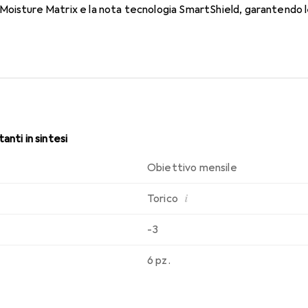
oisture Matrix e la nota tecnologia SmartShield, garantendo le 
. Comfort e assenza di fastidi per tutto il giorno con le lenti me
anti in sintesi
Obiettivo mensile
i
Torico
-3
6 pz.