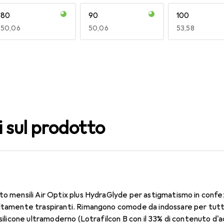
80
90
100
EUR
50,06
EUR
50,06
EUR
53,58
140
150
160
EUR
53,58
EUR
50,06
EUR
50,06
i sul prodotto
to mensili Air Optix plus HydraGlyde per astigmatismo in confe
ltamente traspiranti. Rimangono comode da indossare per tutto 
 silicone ultramoderno (Lotrafilcon B con il 33% di contenuto d'a