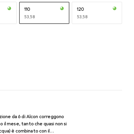
110
120
EUR
53,58
EUR
53,58
170
180
EUR
47,29
EUR
47,29
zione da 6 di Alcon correggono
il mese, tanto che quasi non si
cqua) è combinato con il