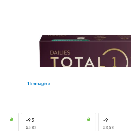
1 Immagine
-9.5
-9
EUR
55,82
EUR
53,58