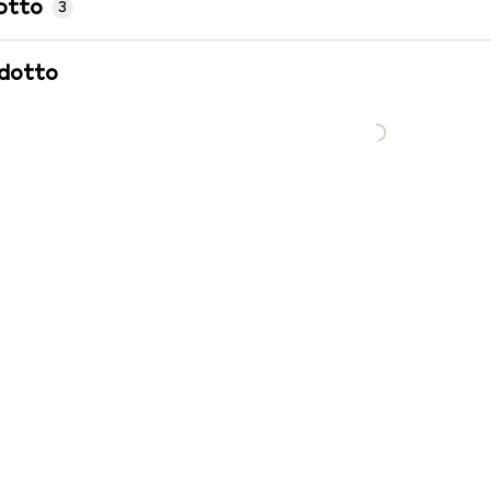
otto
3
odotto