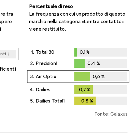
Percentuale di reso
rre tra
La frequenza con cui un prodotto di questo
cupero
marchio nella categoria «Lenti a contatto»
i
viene restituito.
1.
Total 30
0,1
%
i
enti
0,1
%
i
i
i
i
enti
enti
enti
enti
2.
Precision1
0,4
%
ficienti
0,4
%
3.
Air Optix
0,6
%
0,6
%
4.
Dailies
0,7
%
0,7
%
5.
Dailies Total1
0,8
%
0,8
%
Fonte: Galaxus