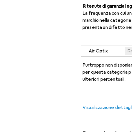
Ritenuta di garanzia le
La frequenza con cui u
marchio nella categoria
presenta un difetto nei
Air Optix
Da
Da
Da
Da
Da
Purtroppo non disponiam
per questa categoria p
ulteriori percentuali.
Visualizzazione dettagl