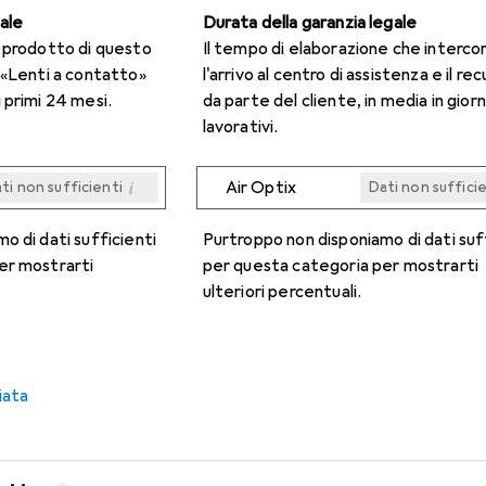
gale
Durata della garanzia legale
n prodotto di questo
Il tempo di elaborazione che interco
 «Lenti a contatto»
l'arrivo al centro di assistenza e il re
 primi 24 mesi.
da parte del cliente, in media in giorn
lavorativi.
i
Air Optix
ti non sufficienti
Dati non suffici
i
i
i
i
ti non sufficienti
ti non sufficienti
ti non sufficienti
ti non sufficienti
Dati non suffici
Dati non suffici
Dati non suffici
Dati non suffici
o di dati sufficienti
Purtroppo non disponiamo di dati suf
er mostrarti
per questa categoria per mostrarti
ulteriori percentuali.
iata