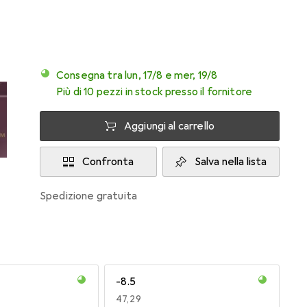
Consegna tra lun, 17/8 e mer, 19/8
Più di 10 pezzi in stock presso il fornitore
Aggiungi al carrello
Confronta
Salva nella lista
spedizione gratuita
-8.5
EUR
47,29