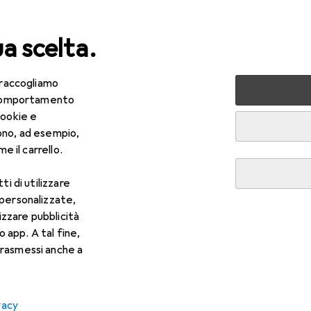
ua scelta.
 raccogliamo
lezza + Salute
Salute
Ottica
Lenti a contatto
Air
e comportamento
cookie e
ono, ad esempio,
e il carrello.
ti di utilizzare
 personalizzate,
lizzare pubblicità
o app. A tal fine,
rasmessi anche a
vacy