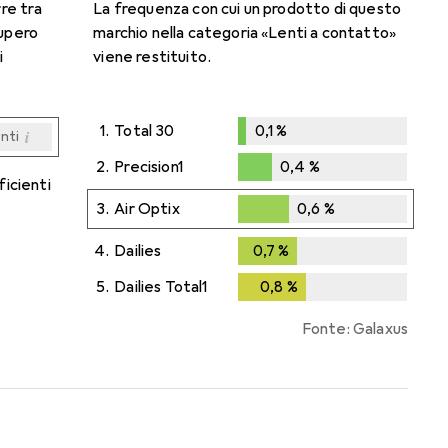
rre tra
La frequenza con cui un prodotto di questo
cupero
marchio nella categoria «Lenti a contatto»
i
viene restituito.
1.
Total 30
0,1
%
i
enti
0,1
%
i
i
i
i
enti
enti
enti
enti
2.
Precision1
0,4
%
ficienti
0,4
%
3.
Air Optix
0,6
%
0,6
%
4.
Dailies
0,7
%
0,7
%
5.
Dailies Total1
0,8
%
0,8
%
Fonte: Galaxus