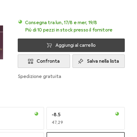
Consegna tra lun, 17/8 e mer, 19/8
Più di 10 pezzi in stock presso il fornitore
Aggiungi al carrello
Confronta
Salva nella lista
spedizione gratuita
-8.5
EUR
47,29