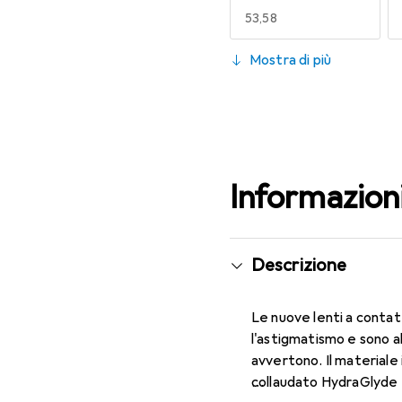
EUR
53,58
130
Mostra di più
EUR
53,58
Informazion
Descrizione
Le nuove lenti a contat
l'astigmatismo e sono a
avvertono. Il materiale 
collaudato HydraGlyde M