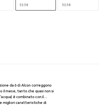
EUR
53,58
EUR
53,58
170
180
EUR
49,16
EUR
50,06
zione da 6 di Alcon correggono
il mese, tanto che quasi non si
d'acqua) è combinato con il
migliori caratteristiche di