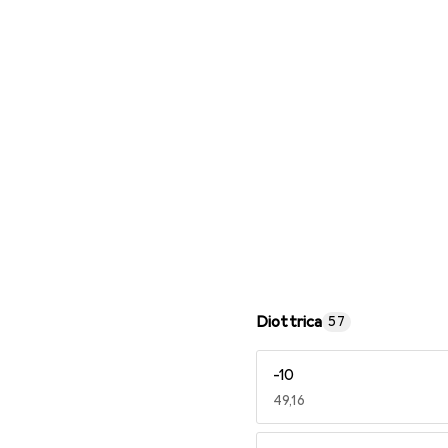
Occhiali da lettura
Diottrica
57
-10
EUR
49,16