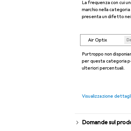
La frequenza con cui u
marchio nella categoria
presenta un difetto nei
Air Optix
Da
Da
Da
Da
Da
Purtroppo non disponiam
per questa categoria p
ulteriori percentuali.
Visualizzazione dettagl
Domande sul prod