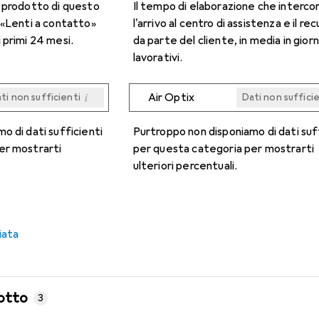
n prodotto di questo
Il tempo di elaborazione che interco
 «Lenti a contatto»
l'arrivo al centro di assistenza e il re
 primi 24 mesi.
da parte del cliente, in media in giorn
lavorativi.
i
Air Optix
ti non sufficienti
Dati non suffici
i
i
i
i
ti non sufficienti
ti non sufficienti
ti non sufficienti
ti non sufficienti
Dati non suffici
Dati non suffici
Dati non suffici
Dati non suffici
o di dati sufficienti
Purtroppo non disponiamo di dati suf
er mostrarti
per questa categoria per mostrarti
ulteriori percentuali.
iata
otto
3