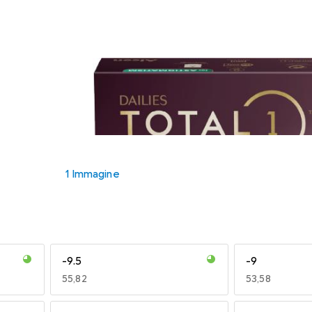
1 Immagine
-9.5
-9
EUR
55,82
EUR
53,58