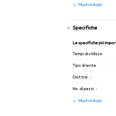
indossabilità che conosc
Mostra di più
Specifiche
Le specifiche più import
Tempi di utilizzo
Tipo di lente
i
Diottria
i
No. di pezzi
Mostra di più