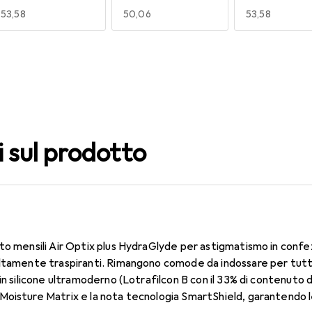
EUR
53,58
EUR
50,06
EUR
53,58
140
150
160
EUR
53,58
EUR
53,58
EUR
49,16
i sul prodotto
to mensili Air Optix plus HydraGlyde per astigmatismo in confe
ltamente traspiranti. Rimangono comode da indossare per tutto 
in silicone ultramoderno (Lotrafilcon B con il 33% di contenuto 
oisture Matrix e la nota tecnologia SmartShield, garantendo le 