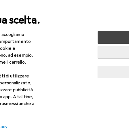
ua scelta.
 raccogliamo
lezza + Salute
Salute
Ottica
Lenti a contatto
Air
e comportamento
cookie e
ono, ad esempio,
e il carrello.
ti di utilizzare
 personalizzate,
lizzare pubblicità
o app. A tal fine,
rasmessi anche a
vacy