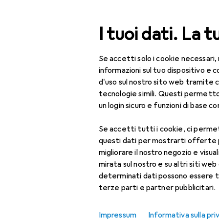
Cerca
I tuoi dati. La t
Se accetti solo i cookie necessari,
Categoria Navigazione
Tutte le categorie
Bel
Tutte le categorie
informazioni sul tuo dispositivo 
d'uso sul nostro sito web tramite 
Bellezza + Salute
tecnologie simili. Questi permett
un login sicuro e funzioni di base com
Salute
Se accetti tutti i cookie, ci permet
Ottica
questi dati per mostrarti offerte
Lenti a contatto
migliorare il nostro negozio e visua
mirata sul nostro e su altri siti web 
Lenti a contatto
determinati dati possono essere t
colorate
terze parti e partner pubblicitari.
Occhiali da computer
Impressum
Informativa sulla pri