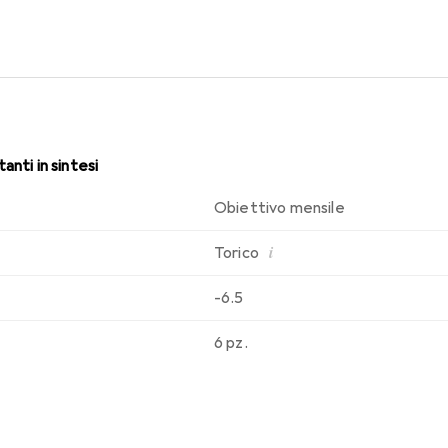
i. Un comfort duraturo e senza interruzioni per tutto il giorno c
anti in sintesi
Obiettivo mensile
i
Torico
-6.5
6 pz.