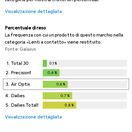
Visualizzazione dettagliata
Percentuale di reso
La frequenza con cui un prodotto di questo marchio nella
categoria «Lenti a contatto» viene restituito.
Fonte: Galaxus
1.
Total 30
0,1
%
0,1
%
2.
Precision1
0,4
%
0,4
%
3.
Air Optix
0,6
%
0,6
%
4.
Dailies
0,7
%
0,7
%
5.
Dailies Total1
0,8
%
0,8
%
Visualizzazione dettagliata