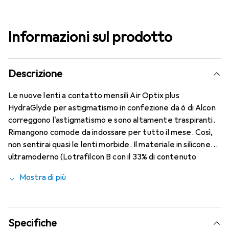
Informazioni sul prodotto
Descrizione
Le nuove lenti a contatto mensili Air Optix plus
HydraGlyde per astigmatismo in confezione da 6 di Alcon
correggono l'astigmatismo e sono altamente traspiranti.
Rimangono comode da indossare per tutto il mese. Così,
non sentirai quasi le lenti morbide. Il materiale in silicone
ultramoderno (Lotrafilcon B con il 33% di contenuto
d'acqua) è combinato con il collaudato HydraGlyde
Mostra di più
Moisture Matrix e la nota tecnologia SmartShield,
garantendo le migliori caratteristiche di indossabilità che
conosci. Un comfort duraturo e senza interruzioni per
tutto il giorno con le lenti mensili.
Specifiche