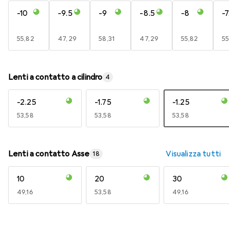
-10
-9.5
-9
-8.5
-8
-7
EUR
55,82
EUR
47,29
EUR
58,31
EUR
47,29
EUR
55,82
E
55
Lenti a contatto a cilindro
4
-2.25
-1.75
-1.25
EUR
53,58
EUR
53,58
EUR
53,58
Lenti a contatto Asse
Visualizza tutti
18
10
20
30
EUR
49,16
EUR
53,58
EUR
49,16