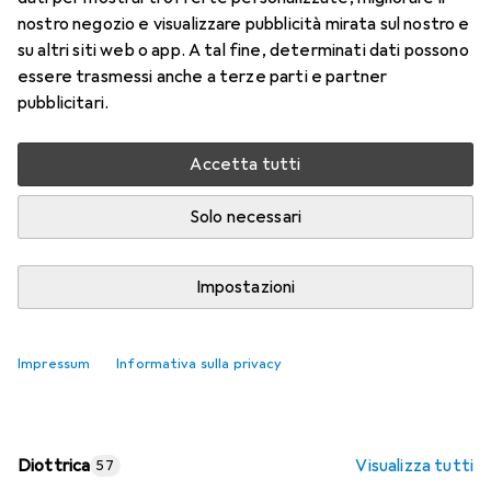
nostro negozio e visualizzare pubblicità mirata sul nostro e
Prezzo in EUR IVA incl.
su altri siti web o app. A tal fine, determinati dati possono
essere trasmessi anche a terze parti e partner
Valutazioni
pubblicitari.
Accetta tutti
Consegna tra lun, 17/8 e mer, 19/8
Più di 10 pezzi in stock presso il fornitore
Solo necessari
Aggiungi al carrello
Impostazioni
Confronta
Salva nella lista
Impressum
Informativa sulla privacy
spedizione gratuita
Diottrica
Visualizza tutti
57