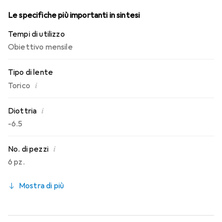
Le specifiche più importanti in sintesi
Tempi di utilizzo
Obiettivo mensile
Tipo di lente
i
Torico
i
Diottria
-6.5
i
No. di pezzi
6 pz.
Mostra di più