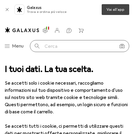
Galaxus
Vai all'app
Trova e ordina più veloce
Impostazioni
Conto cliente
Liste di confronto
Liste dei desideri
Carrello
Categoria Navigazione
Menu
Cerca
ca
I tuoi dati. La tua scelta.
Lenti a contatto
Air Optix HydraGlyde per l'astigmatismo 6
Se accetti solo i cookie necessari, raccogliamo
informazioni sul tuo dispositivo e comportamento d'uso
1 Immagine
sul nostro sito web tramite cookie e tecnologie simili.
EUR
53,58
Questi permettono, ad esempio, un login sicuro e funzioni
EUR
8,93
/
1pz.
Air Optix
HydraGlyde per
di base come il carrello.
l'astigmatismo 6
Se accetti tutti i cookie, ci permetti di utilizzare questi
-6.5, Obiettivo mensile, 6 pz., Torico
dati per mostrarti offerte personalizzate, migliorare il