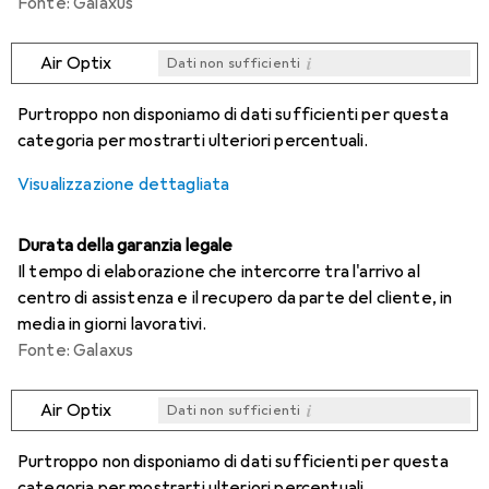
Fonte: Galaxus
i
Air Optix
Dati non sufficienti
i
i
i
i
Dati non sufficienti
Dati non sufficienti
Dati non sufficienti
Dati non sufficienti
Purtroppo non disponiamo di dati sufficienti per questa
categoria per mostrarti ulteriori percentuali.
Visualizzazione dettagliata
Durata della garanzia legale
Il tempo di elaborazione che intercorre tra l'arrivo al
centro di assistenza e il recupero da parte del cliente, in
media in giorni lavorativi.
Fonte: Galaxus
i
Air Optix
Dati non sufficienti
i
i
i
i
Dati non sufficienti
Dati non sufficienti
Dati non sufficienti
Dati non sufficienti
Purtroppo non disponiamo di dati sufficienti per questa
categoria per mostrarti ulteriori percentuali.