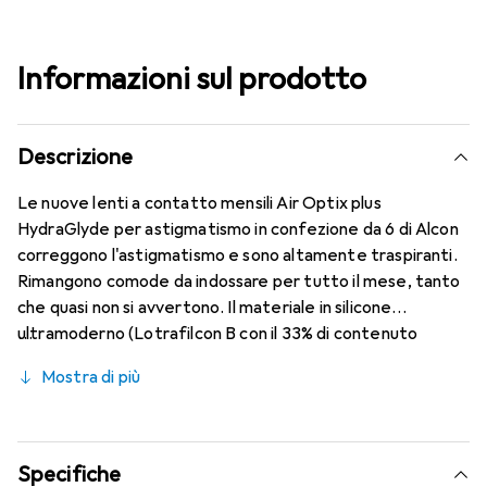
Informazioni sul prodotto
Descrizione
Le nuove lenti a contatto mensili Air Optix plus
HydraGlyde per astigmatismo in confezione da 6 di Alcon
correggono l'astigmatismo e sono altamente traspiranti.
Rimangono comode da indossare per tutto il mese, tanto
che quasi non si avvertono. Il materiale in silicone
ultramoderno (Lotrafilcon B con il 33% di contenuto
d'acqua) è combinato con il collaudato HydraGlyde
Mostra di più
Moisture Matrix e la nota tecnologia SmartShield,
garantendo le migliori caratteristiche di indossabilità che
conosci. Comfort e assenza di fastidi per tutto il giorno
con queste lenti mensili.
Specifiche