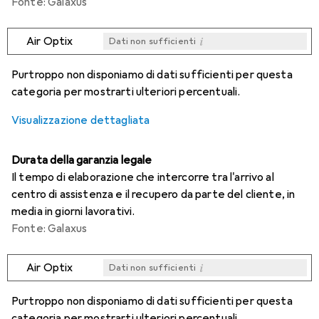
Fonte: Galaxus
i
Air Optix
Dati non sufficienti
i
i
i
i
Dati non sufficienti
Dati non sufficienti
Dati non sufficienti
Dati non sufficienti
Purtroppo non disponiamo di dati sufficienti per questa
categoria per mostrarti ulteriori percentuali.
Visualizzazione dettagliata
Durata della garanzia legale
Il tempo di elaborazione che intercorre tra l'arrivo al
centro di assistenza e il recupero da parte del cliente, in
media in giorni lavorativi.
Fonte: Galaxus
i
Air Optix
Dati non sufficienti
i
i
i
i
Dati non sufficienti
Dati non sufficienti
Dati non sufficienti
Dati non sufficienti
Purtroppo non disponiamo di dati sufficienti per questa
categoria per mostrarti ulteriori percentuali.