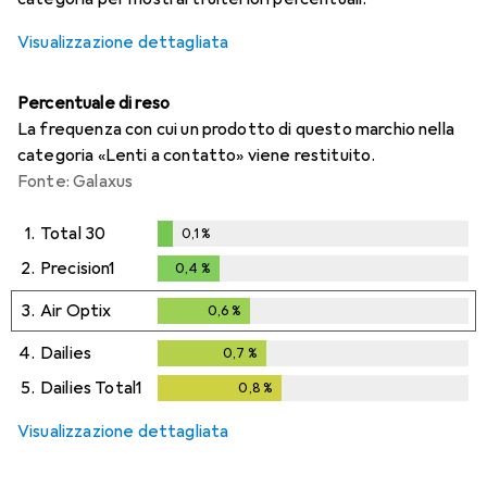
Visualizzazione dettagliata
Percentuale di reso
La frequenza con cui un prodotto di questo marchio nella
categoria «Lenti a contatto» viene restituito.
Fonte: Galaxus
1.
Total 30
0,1
%
0,1
%
2.
Precision1
0,4
%
0,4
%
3.
Air Optix
0,6
%
0,6
%
4.
Dailies
0,7
%
0,7
%
5.
Dailies Total1
0,8
%
0,8
%
Visualizzazione dettagliata