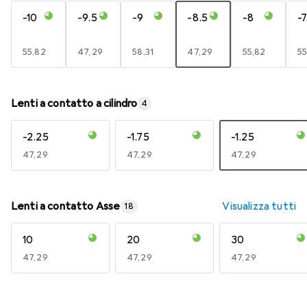
-10
-9.5
-9
-8.5
-8
-7
EUR
55,82
EUR
47,29
EUR
58,31
EUR
47,29
EUR
55,82
E
55
Lenti a contatto a cilindro
4
-2.25
-1.75
-1.25
EUR
47,29
EUR
47,29
EUR
47,29
Lenti a contatto Asse
Visualizza tutti
18
10
20
30
EUR
47,29
EUR
47,29
EUR
47,29