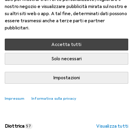
nostro negozio e visualizzare pubblicità mirata sul nostro e
Prezzo in EUR IVA incl.
su altri siti web o app. A tal fine, determinati dati possono
essere trasmessi anche a terze parti e partner
Valutazioni
pubblicitari.
Accetta tutti
Consegna tra lun, 17/8 e mer, 19/8
Più di 10 pezzi in stock presso il fornitore
Solo necessari
Aggiungi al carrello
Impostazioni
Confronta
Salva nella lista
Impressum
Informativa sulla privacy
spedizione gratuita
Diottrica
Visualizza tutti
57