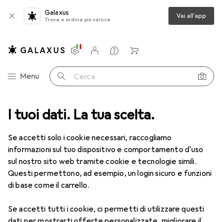
Galaxus
Vai all'app
Trova e ordina più veloce
Impostazioni
Conto cliente
Liste di confronto
Liste dei desideri
Carrello
Categoria Navigazione
Menu
Cerca
a
I tuoi dati. La tua scelta.
Lenti a contatto
Air Optix plus HydraGlyde for Astigmatism
Se accetti solo i cookie necessari, raccogliamo
informazioni sul tuo dispositivo e comportamento d'uso
1 Immagine
sul nostro sito web tramite cookie e tecnologie simili.
EUR
47,29
Questi permettono, ad esempio, un login sicuro e funzioni
EUR
7,88
/
1pz.
Air Optix
plus HydraGlyde for
di base come il carrello.
Astigmatism
Se accetti tutti i cookie, ci permetti di utilizzare questi
-8.5, Obiettivo mensile, 6 pz., Torico
dati per mostrarti offerte personalizzate, migliorare il