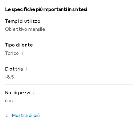
Le specifiche più importanti in sintesi
Tempi di utilizzo
Obiettivo mensile
Tipo di lente
i
Torico
i
Diottria
-8.5
i
No. di pezzi
6 pz.
Mostra di più