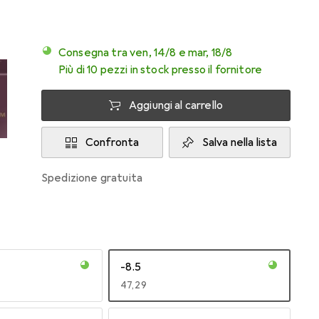
Consegna tra ven, 14/8 e mar, 18/8
Più di 10 pezzi in stock presso il fornitore
Aggiungi al carrello
Confronta
Salva nella lista
spedizione gratuita
-8.5
EUR
47,29