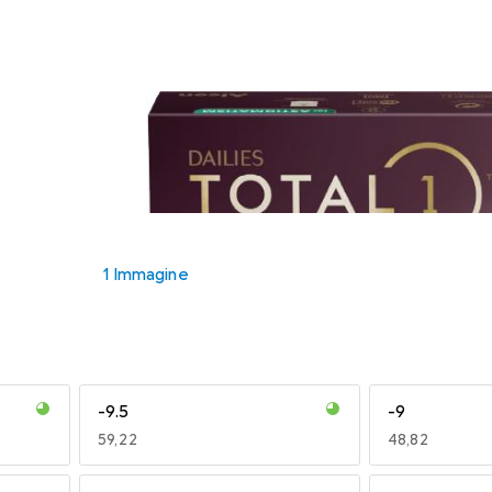
1 Immagine
-9.5
-9
EUR
59,22
EUR
48,82