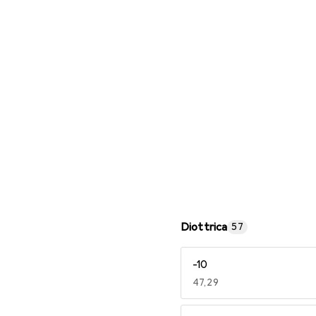
Occhiali da lettura
Diottrica
57
-10
EUR
47,29