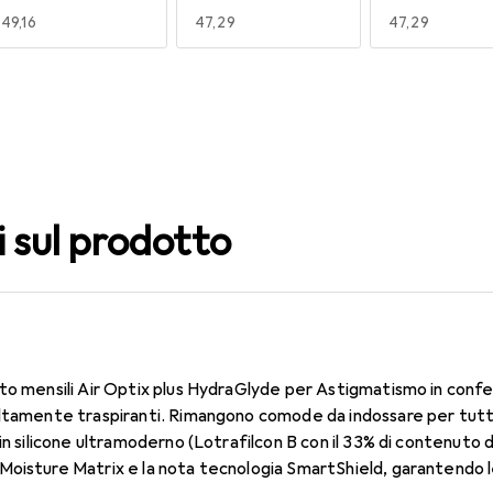
EUR
49,16
EUR
47,29
EUR
47,29
140
150
160
EUR
47,29
EUR
47,29
EUR
47,29
i sul prodotto
to mensili Air Optix plus HydraGlyde per Astigmatismo in confe
ltamente traspiranti. Rimangono comode da indossare per tutto 
in silicone ultramoderno (Lotrafilcon B con il 33% di contenuto 
oisture Matrix e la nota tecnologia SmartShield, garantendo le 