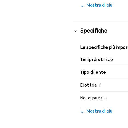
indossabilità che conosc
Mostra di più
Specifiche
Le specifiche più import
Tempi di utilizzo
Tipo di lente
i
Diottria
i
No. di pezzi
Mostra di più