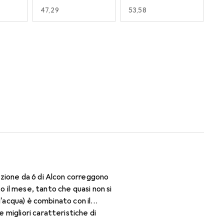
EUR
47,29
EUR
53,58
170
180
EUR
50,06
EUR
47,29
zione da 6 di Alcon correggono
il mese, tanto che quasi non si
d'acqua) è combinato con il
migliori caratteristiche di