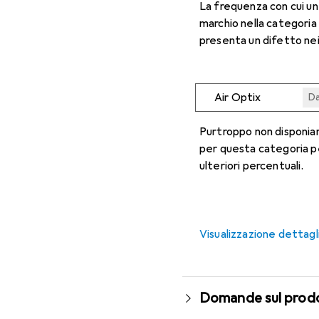
La frequenza con cui u
marchio nella categoria
presenta un difetto nei
Air Optix
Da
Da
Da
Da
Da
Purtroppo non disponiam
per questa categoria p
ulteriori percentuali.
Visualizzazione dettagl
Domande sul prod