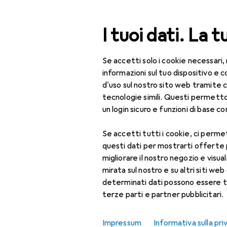
Cerca
I tuoi dati. La t
Se accetti solo i cookie necessari,
Categoria Navigazione
Tutte le categorie
Bel
Tutte le categorie
informazioni sul tuo dispositivo 
d'uso sul nostro sito web tramite 
Bellezza + Salute
tecnologie simili. Questi permett
un login sicuro e funzioni di base com
Salute
Se accetti tutti i cookie, ci permet
Ottica
questi dati per mostrarti offerte
Lenti a contatto
migliorare il nostro negozio e visua
mirata sul nostro e su altri siti web 
Lenti a contatto
determinati dati possono essere t
colorate
terze parti e partner pubblicitari.
Occhiali da computer
Impressum
Informativa sulla pri