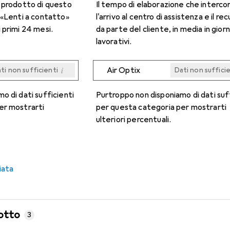
n prodotto di questo
Il tempo di elaborazione che interco
 «Lenti a contatto»
l'arrivo al centro di assistenza e il re
 primi 24 mesi.
da parte del cliente, in media in giorn
lavorativi.
i
Air Optix
ti non sufficienti
Dati non suffici
i
i
i
i
ti non sufficienti
ti non sufficienti
ti non sufficienti
ti non sufficienti
Dati non suffici
Dati non suffici
Dati non suffici
Dati non suffici
o di dati sufficienti
Purtroppo non disponiamo di dati suf
er mostrarti
per questa categoria per mostrarti
ulteriori percentuali.
iata
otto
3