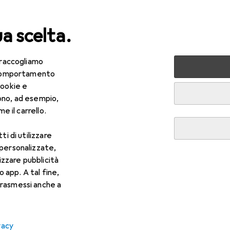
ua scelta.
 raccogliamo
lezza + Salute
Salute
Ottica
Lenti a contatto
Air
e comportamento
cookie e
ono, ad esempio,
e il carrello.
ti di utilizzare
 personalizzate,
lizzare pubblicità
o app. A tal fine,
rasmessi anche a
vacy