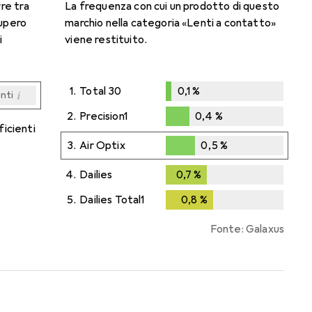
rre tra
La frequenza con cui un prodotto di questo
cupero
marchio nella categoria «Lenti a contatto»
i
viene restituito.
1.
Total 30
0,1
%
i
enti
0,1
%
i
i
i
i
enti
enti
enti
enti
2.
Precision1
0,4
%
ficienti
0,4
%
3.
Air Optix
0,5
%
0,5
%
4.
Dailies
0,7
%
0,7
%
5.
Dailies Total1
0,8
%
0,8
%
Fonte: Galaxus