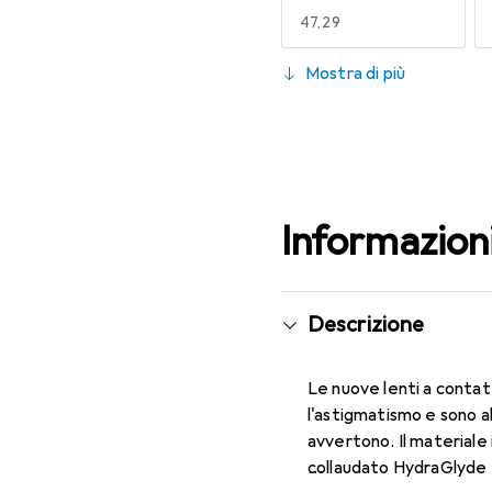
EUR
47,29
130
Mostra di più
EUR
53,58
Informazion
Descrizione
Le nuove lenti a contat
l'astigmatismo e sono a
avvertono. Il materiale 
collaudato HydraGlyde M