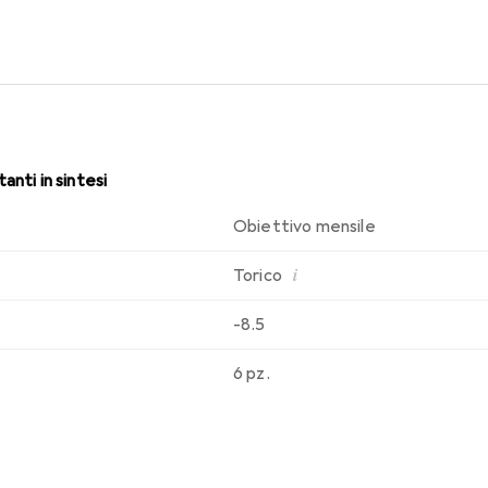
i. Comfort e assenza di fastidi per tutto il giorno con queste len
anti in sintesi
Obiettivo mensile
i
Torico
-8.5
6 pz.