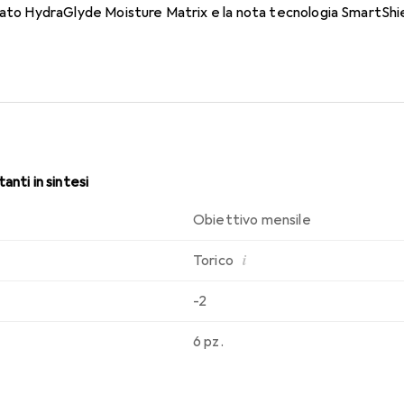
dato HydraGlyde Moisture Matrix e la nota tecnologia SmartShie
sabilità che conosci. Comfort e assenza di fastidi per tutto il gi
anti in sintesi
Obiettivo mensile
i
Torico
-2
6 pz.