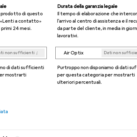
gale
Durata della garanzia legale
n prodotto di questo
Il tempo di elaborazione che interco
 «Lenti a contatto»
l'arrivo al centro di assistenza e il re
 primi 24 mesi.
da parte del cliente, in media in giorn
lavorativi.
i
Air Optix
ti non sufficienti
Dati non suffici
i
i
i
i
ti non sufficienti
ti non sufficienti
ti non sufficienti
ti non sufficienti
Dati non suffici
Dati non suffici
Dati non suffici
Dati non suffici
o di dati sufficienti
Purtroppo non disponiamo di dati suf
er mostrarti
per questa categoria per mostrarti
ulteriori percentuali.
iata