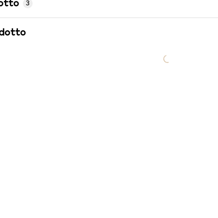
otto
3
odotto