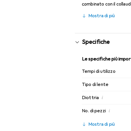
combinato con il collau
caratteristiche di indos
Mostra di più
Specifiche
Le specifiche più import
Tempi di utilizzo
Tipo di lente
i
Diottria
i
No. di pezzi
Mostra di più