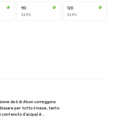
110
120
EUR
52,90
EUR
52,90
170
180
EUR
52,90
EUR
52,90
zione da 6 di Alcon correggono
dossare per tutto il mese, tanto
 di contenuto d'acqua) è