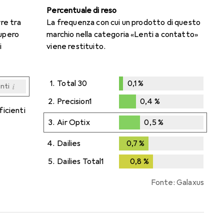
Percentuale di reso
rre tra
La frequenza con cui un prodotto di questo
cupero
marchio nella categoria «Lenti a contatto»
i
viene restituito.
1.
Total 30
0,1
%
i
enti
0,1
%
i
i
i
i
enti
enti
enti
enti
2.
Precision1
0,4
%
ficienti
0,4
%
3.
Air Optix
0,5
%
0,5
%
4.
Dailies
0,7
%
0,7
%
5.
Dailies Total1
0,8
%
0,8
%
Fonte: Galaxus