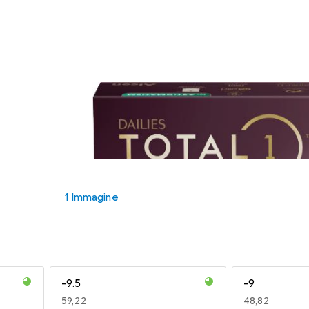
1 Immagine
-9.5
-9
EUR
59,22
EUR
48,82