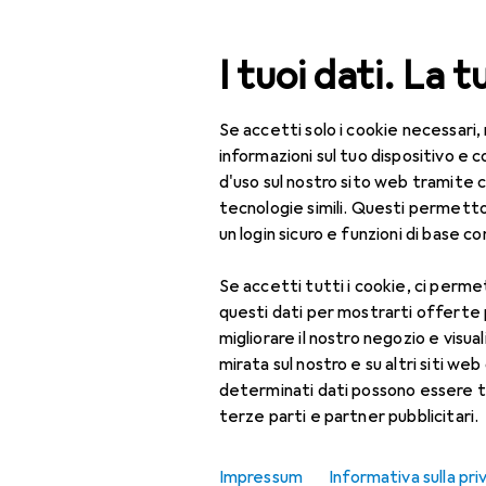
Cerca
I tuoi dati. La t
Se accetti solo i cookie necessari,
Categoria Navigazione
Tutte le categorie
Bel
Tutte le categorie
informazioni sul tuo dispositivo 
d'uso sul nostro sito web tramite 
Bellezza + Salute
tecnologie simili. Questi permett
un login sicuro e funzioni di base com
Salute
Se accetti tutti i cookie, ci permet
Ottica
questi dati per mostrarti offerte
Lenti a contatto
migliorare il nostro negozio e visua
mirata sul nostro e su altri siti web 
Lenti a contatto
determinati dati possono essere t
colorate
terze parti e partner pubblicitari.
Occhiali da computer
Impressum
Informativa sulla pri