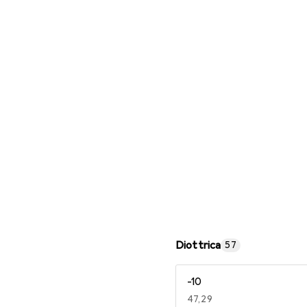
Occhiali da lettura
Diottrica
57
-10
EUR
47,29