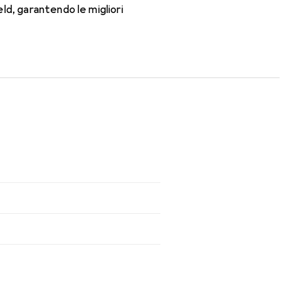
ld, garantendo le migliori
orno con queste lenti mensili.