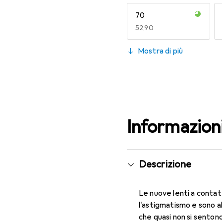
70
EUR
52,90
130
Mostra di più
EUR
52,90
Informazion
Descrizione
Le nuove lenti a contat
l'astigmatismo e sono a
che quasi non si sentono