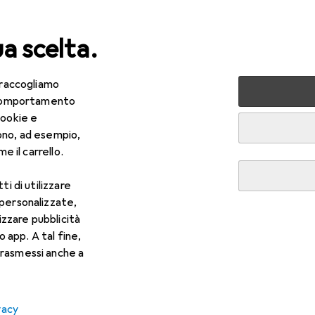
ua scelta.
 raccogliamo
lezza + Salute
Salute
Ottica
Lenti a contatto
Air
e comportamento
cookie e
ono, ad esempio,
e il carrello.
ti di utilizzare
 personalizzate,
lizzare pubblicità
o app. A tal fine,
rasmessi anche a
vacy