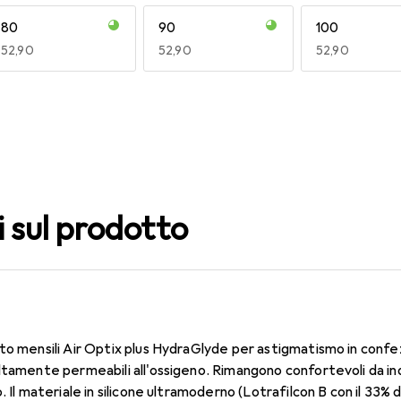
80
90
100
EUR
52,90
EUR
52,90
EUR
52,90
140
150
160
EUR
52,90
EUR
52,90
EUR
52,90
i sul prodotto
to mensili Air Optix plus HydraGlyde per astigmatismo in confe
ltamente permeabili all'ossigeno. Rimangono confortevoli da in
. Il materiale in silicone ultramoderno (Lotrafilcon B con il 33%