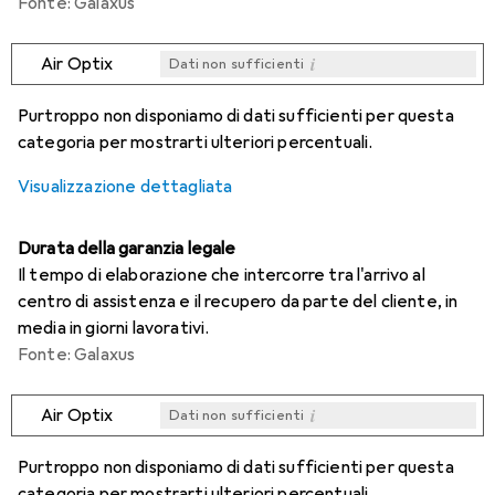
Fonte: Galaxus
i
Air Optix
Dati non sufficienti
i
i
i
i
Dati non sufficienti
Dati non sufficienti
Dati non sufficienti
Dati non sufficienti
Purtroppo non disponiamo di dati sufficienti per questa
categoria per mostrarti ulteriori percentuali.
Visualizzazione dettagliata
Durata della garanzia legale
Il tempo di elaborazione che intercorre tra l'arrivo al
centro di assistenza e il recupero da parte del cliente, in
media in giorni lavorativi.
Fonte: Galaxus
i
Air Optix
Dati non sufficienti
i
i
i
i
Dati non sufficienti
Dati non sufficienti
Dati non sufficienti
Dati non sufficienti
Purtroppo non disponiamo di dati sufficienti per questa
categoria per mostrarti ulteriori percentuali.