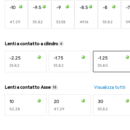
-10
-9.5
-9
-8.5
-8
-7
EUR
47,29
EUR
55,82
EUR
53,58
EUR
49,16
EUR
55,82
E
5
Lenti a contatto a cilindro
4
-2.25
-1.75
-1.25
EUR
55,82
EUR
55,82
EUR
55,80
Lenti a contatto Asse
Visualizza tutti
18
10
20
30
EUR
52,28
EUR
47,29
EUR
55,82