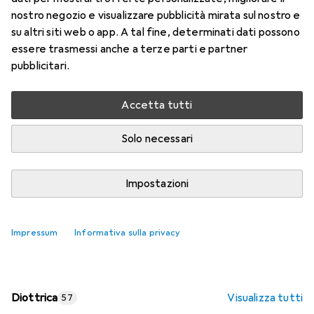
nostro negozio e visualizzare pubblicità mirata sul nostro e
Prezzo in EUR IVA incl.
su altri siti web o app. A tal fine, determinati dati possono
essere trasmessi anche a terze parti e partner
Valutazioni
pubblicitari.
Accetta tutti
Consegna tra lun, 17/8 e mer, 19/8
Più di 10 pezzi in stock presso il fornitore
Solo necessari
Aggiungi al carrello
Impostazioni
Confronta
Salva nella lista
Impressum
Informativa sulla privacy
spedizione gratuita
Diottrica
Visualizza tutti
57