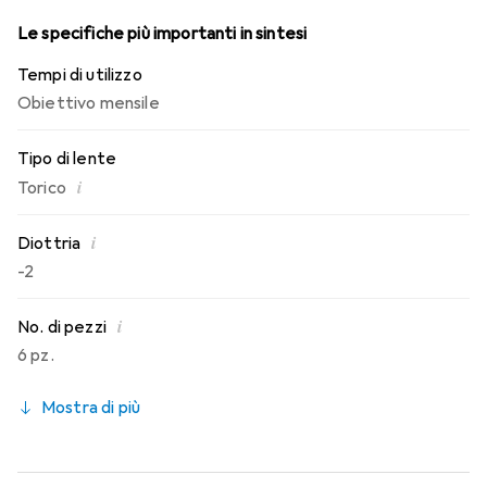
Le specifiche più importanti in sintesi
Tempi di utilizzo
Obiettivo mensile
Tipo di lente
i
Torico
i
Diottria
-2
i
No. di pezzi
6 pz.
Mostra di più