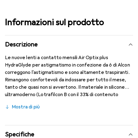
Informazioni sul prodotto
Descrizione
Le nuove lenti a contatto mensili Air Optix plus
HydraGlyde per astigmatismo in confezione da 6 di Alcon
correggono l'astigmatismo e sono altamente traspiranti.
Rimangono confortevoli da indossare per tutto il mese,
tanto che quasi non si avvertono. Il materiale in silicone
ultramoderno (Lotrafilcon B con il 33% di contenuto
d'acqua) è combinato con la collaudata HydraGlyde
Mostra di più
Moisture Matrix e la nota tecnologia SmartShield,
garantendo le migliori caratteristiche di indossabilità che
conosci. Indossare le lenti a contatto mensili è comodo e
senza interruzioni per tutto il giorno.
Specifiche