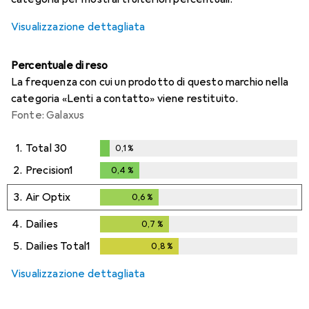
Visualizzazione dettagliata
Percentuale di reso
La frequenza con cui un prodotto di questo marchio nella
categoria «Lenti a contatto» viene restituito.
Fonte: Galaxus
1.
Total 30
0,1
%
0,1
%
2.
Precision1
0,4
%
0,4
%
3.
Air Optix
0,6
%
0,6
%
4.
Dailies
0,7
%
0,7
%
5.
Dailies Total1
0,8
%
0,8
%
Visualizzazione dettagliata