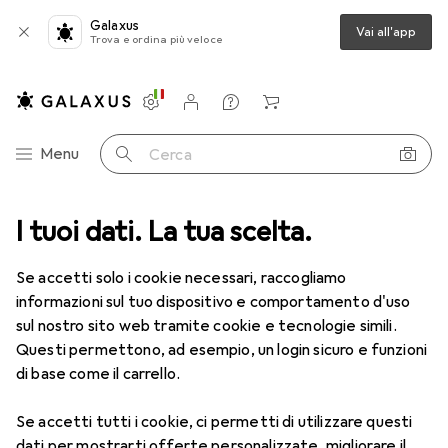
Galaxus
Vai all'app
Trova e ordina più veloce
Impostazioni
Conto cliente
Liste di confronto
Liste dei desideri
Carrello
Categoria Navigazione
Menu
Cerca
ca
I tuoi dati. La tua scelta.
Lenti a contatto
Air Optix HydraGlyde per l'astigmatismo 6
Se accetti solo i cookie necessari, raccogliamo
informazioni sul tuo dispositivo e comportamento d'uso
1 Immagine
sul nostro sito web tramite cookie e tecnologie simili.
EUR
55,80
Questi permettono, ad esempio, un login sicuro e funzioni
EUR
9,30
/
1pz.
Air Optix
HydraGlyde per
di base come il carrello.
l'astigmatismo 6
Se accetti tutti i cookie, ci permetti di utilizzare questi
-2, Obiettivo mensile, 6 pz., Torico
dati per mostrarti offerte personalizzate, migliorare il