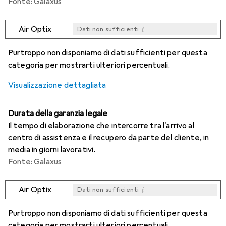
Fonte: Galaxus
i
Air Optix
Dati non sufficienti
i
i
i
i
Dati non sufficienti
Dati non sufficienti
Dati non sufficienti
Dati non sufficienti
Purtroppo non disponiamo di dati sufficienti per questa
categoria per mostrarti ulteriori percentuali.
Visualizzazione dettagliata
Durata della garanzia legale
Il tempo di elaborazione che intercorre tra l'arrivo al
centro di assistenza e il recupero da parte del cliente, in
media in giorni lavorativi.
Fonte: Galaxus
i
Air Optix
Dati non sufficienti
i
i
i
i
Dati non sufficienti
Dati non sufficienti
Dati non sufficienti
Dati non sufficienti
Purtroppo non disponiamo di dati sufficienti per questa
categoria per mostrarti ulteriori percentuali.