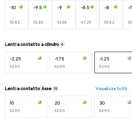
-10
-9.5
-9
-8.5
-8
-7
EUR
55,82
EUR
55,82
EUR
53,58
EUR
47,29
EUR
55,82
E
55
Lenti a contatto a cilindro
4
-2.25
-1.75
-1.25
EUR
52,90
EUR
52,90
EUR
52,90
Lenti a contatto Asse
Visualizza tutti
18
10
20
30
EUR
52,90
EUR
52,90
EUR
52,90