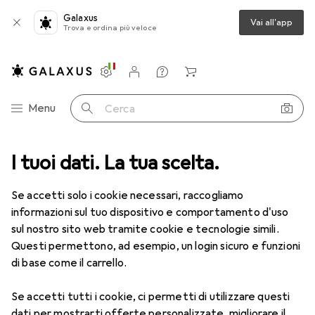
Galaxus
Vai all'app
Trova e ordina più veloce
Impostazioni
Conto cliente
Liste di confronto
Liste dei desideri
Carrello
Categoria Navigazione
Menu
Cerca
I tuoi dati. La tua scelta.
Lenti a contatto
Air Optix più HydraGlyde per l'astigmatismo
Se accetti solo i cookie necessari, raccogliamo
informazioni sul tuo dispositivo e comportamento d'uso
1 Immagine
sul nostro sito web tramite cookie e tecnologie simili.
EUR
52,90
Questi permettono, ad esempio, un login sicuro e funzioni
EUR
8,82
/
1pz.
Air Optix
più HydraGlyde per
di base come il carrello.
l'astigmatismo
Se accetti tutti i cookie, ci permetti di utilizzare questi
-2, Obiettivo mensile, 6 pz., Torico
dati per mostrarti offerte personalizzate, migliorare il