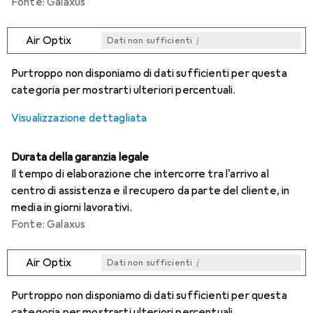
Fonte: Galaxus
i
Air Optix
Dati non sufficienti
i
i
i
i
Dati non sufficienti
Dati non sufficienti
Dati non sufficienti
Dati non sufficienti
Purtroppo non disponiamo di dati sufficienti per questa
categoria per mostrarti ulteriori percentuali.
Visualizzazione dettagliata
Durata della garanzia legale
Il tempo di elaborazione che intercorre tra l'arrivo al
centro di assistenza e il recupero da parte del cliente, in
media in giorni lavorativi.
Fonte: Galaxus
i
Air Optix
Dati non sufficienti
i
i
i
i
Dati non sufficienti
Dati non sufficienti
Dati non sufficienti
Dati non sufficienti
Purtroppo non disponiamo di dati sufficienti per questa
categoria per mostrarti ulteriori percentuali.