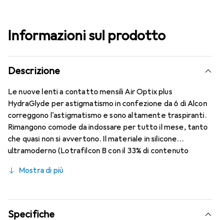
Informazioni sul prodotto
Descrizione
Le nuove lenti a contatto mensili Air Optix plus
HydraGlyde per astigmatismo in confezione da 6 di Alcon
correggono l'astigmatismo e sono altamente traspiranti.
Rimangono comode da indossare per tutto il mese, tanto
che quasi non si avvertono. Il materiale in silicone
ultramoderno (Lotrafilcon B con il 33% di contenuto
d'acqua) è combinato con la rinomata tecnologia
Mostra di più
HydraGlyde Moisture Matrix e la conosciuta tecnologia
SmartShield, garantendo le migliori caratteristiche di
indossabilità che conosci. Comfort e assenza di fastidi per
tutto il giorno con queste lenti mensili.
Specifiche