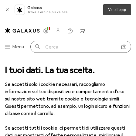
Galaxus
Vai all'app
Trova e ordina più veloce
Impostazioni
Conto cliente
Liste di confronto
Liste dei desideri
Carrello
Categoria Navigazione
Menu
Cerca
I tuoi dati. La tua scelta.
Lenti a contatto
Air Optix più HydraGlyde per l'astigmatismo
Se accetti solo i cookie necessari, raccogliamo
informazioni sul tuo dispositivo e comportamento d'uso
1 Immagine
sul nostro sito web tramite cookie e tecnologie simili.
EUR
55,82
Questi permettono, ad esempio, un login sicuro e funzioni
EUR
9,31
/
1pz.
Air Optix
più HydraGlyde per
di base come il carrello.
l'astigmatismo
Se accetti tutti i cookie, ci permetti di utilizzare questi
-2, Obiettivo mensile, 6 pz., Torico
dati per mostrarti offerte personalizzate, migliorare il