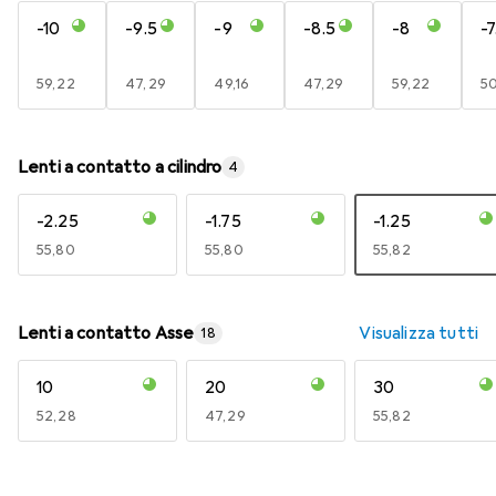
-10
-9.5
-9
-8.5
-8
-7
EUR
59,22
EUR
47,29
EUR
49,16
EUR
47,29
EUR
59,22
E
5
Lenti a contatto a cilindro
4
-2.25
-1.75
-1.25
EUR
55,80
EUR
55,80
EUR
55,82
Lenti a contatto Asse
Visualizza tutti
18
10
20
30
EUR
52,28
EUR
47,29
EUR
55,82