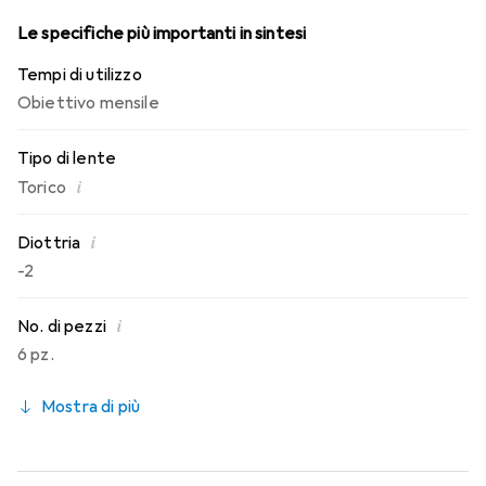
Le specifiche più importanti in sintesi
Tempi di utilizzo
Obiettivo mensile
Tipo di lente
i
Torico
i
Diottria
-2
i
No. di pezzi
6 pz.
Mostra di più