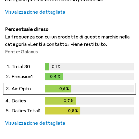
Visualizzazione dettagliata
Percentuale di reso
La frequenza con cui un prodotto di questo marchio nella
categoria «Lenti a contatto» viene restituito.
Fonte: Galaxus
1.
Total 30
0,1
%
0,1
%
2.
Precision1
0,4
%
0,4
%
3.
Air Optix
0,6
%
0,6
%
4.
Dailies
0,7
%
0,7
%
5.
Dailies Total1
0,8
%
0,8
%
Visualizzazione dettagliata