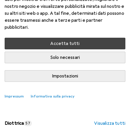
nostro negozio e visualizzare pubblicità mirata sul nostro e
Prezzo in EUR IVA incl.
su altri siti web o app. A tal fine, determinati dati possono
essere trasmessi anche a terze parti e partner
Valutazioni
pubblicitari.
Accetta tutti
Consegna tra ven, 14/8 e mar, 18/8
Più di 10 pezzi in stock presso il fornitore
Solo necessari
Aggiungi al carrello
Impostazioni
Confronta
Salva nella lista
Impressum
Informativa sulla privacy
spedizione gratuita
Diottrica
Visualizza tutti
57