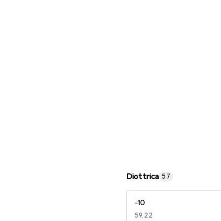
Occhiali da lettura
Diottrica
57
-10
EUR
59,22