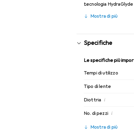
tecnologia HydraGlyde M
di indossabilità che con
Mostra di più
Specifiche
Le specifiche più import
Tempi di utilizzo
Tipo di lente
i
Diottria
i
No. di pezzi
Mostra di più