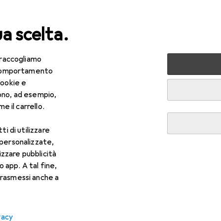
ua scelta.
 raccogliamo
lezza + Salute
Salute
Ottica
Lenti a contatto
Air
e comportamento
cookie e
ono, ad esempio,
e il carrello.
ti di utilizzare
 personalizzate,
lizzare pubblicità
o app. A tal fine,
rasmessi anche a
vacy