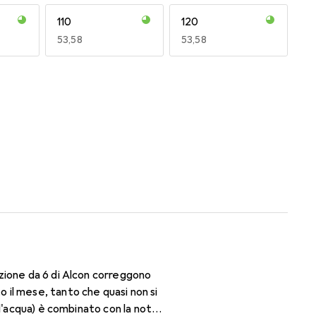
110
120
EUR
53,58
EUR
53,58
170
180
EUR
50,93
EUR
53,56
zione da 6 di Alcon correggono
il mese, tanto che quasi non si
d'acqua) è combinato con la nota