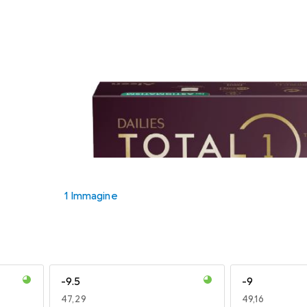
1 Immagine
-9.5
-9
EUR
47,29
EUR
49,16