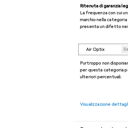
Ritenuta di garanzia le
La frequenza con cui u
marchio nella categoria
presenta un difetto nei
Air Optix
Da
Da
Da
Da
Da
Purtroppo non disponiam
per questa categoria p
ulteriori percentuali.
Visualizzazione dettagl