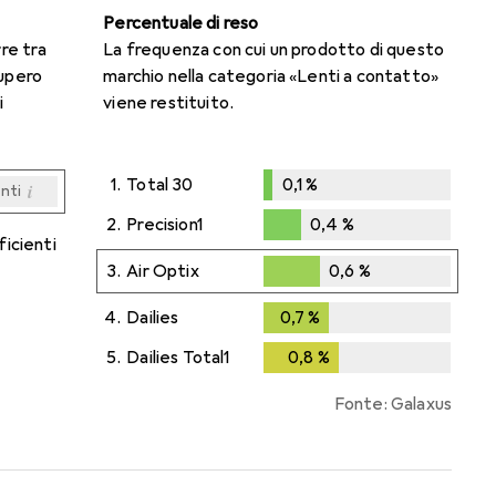
Percentuale di reso
rre tra
La frequenza con cui un prodotto di questo
cupero
marchio nella categoria «Lenti a contatto»
i
viene restituito.
1.
Total 30
0,1
%
i
enti
0,1
%
i
i
i
i
enti
enti
enti
enti
2.
Precision1
0,4
%
ficienti
0,4
%
3.
Air Optix
0,6
%
0,6
%
4.
Dailies
0,7
%
0,7
%
5.
Dailies Total1
0,8
%
0,8
%
Fonte: Galaxus