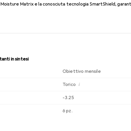
oisture Matrix e la conosciuta tecnologia SmartShield, garante
osci. Comfort e assenza di fastidi per tutto il giorno con queste 
anti in sintesi
Obiettivo mensile
i
Torico
-3.25
6 pz.