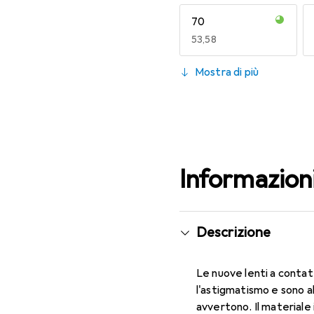
70
EUR
53,58
130
Mostra di più
EUR
49,16
Informazion
Descrizione
Le nuove lenti a contat
l'astigmatismo e sono a
avvertono. Il materiale 