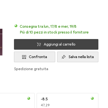
Consegna tra lun, 17/8 e mer, 19/8
Più di 10 pezzi in stock presso il fornitore
Aggiungi al carrello
Confronta
Salva nella lista
spedizione gratuita
-8.5
EUR
47,29