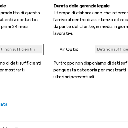
gale
Durata della garanzia legale
n prodotto di questo
Il tempo di elaborazione che interco
 «Lenti a contatto»
l'arrivo al centro di assistenza e il re
 primi 24 mesi.
da parte del cliente, in media in giorn
lavorativi.
i
Air Optix
ti non sufficienti
Dati non suffici
i
i
i
i
ti non sufficienti
ti non sufficienti
ti non sufficienti
ti non sufficienti
Dati non suffici
Dati non suffici
Dati non suffici
Dati non suffici
o di dati sufficienti
Purtroppo non disponiamo di dati suf
er mostrarti
per questa categoria per mostrarti
ulteriori percentuali.
iata