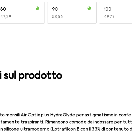
80
90
100
EUR
47,29
EUR
53,56
EUR
49,77
140
150
160
EUR
49,16
EUR
53,56
EUR
53,56
i sul prodotto
to mensili Air Optix plus HydraGlyde per astigmatismo in confe
ltamente traspiranti. Rimangono comode da indossare per tutto 
in silicone ultramoderno (Lotrafilcon B con il 33% di contenuto 