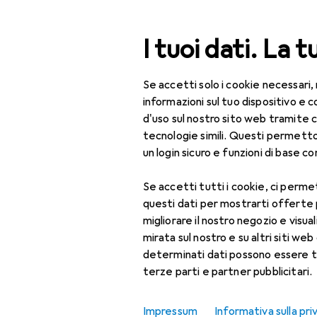
Cerca
I tuoi dati. La t
Se accetti solo i cookie necessari,
Categoria Navigazione
Tutte le categorie
Bel
Tutte le categorie
informazioni sul tuo dispositivo 
d'uso sul nostro sito web tramite 
Bellezza + Salute
tecnologie simili. Questi permett
un login sicuro e funzioni di base com
Salute
Se accetti tutti i cookie, ci permet
Ottica
questi dati per mostrarti offerte
Lenti a contatto
migliorare il nostro negozio e visua
mirata sul nostro e su altri siti web 
Lenti a contatto
determinati dati possono essere t
colorate
terze parti e partner pubblicitari.
Occhiali da computer
Impressum
Informativa sulla pri