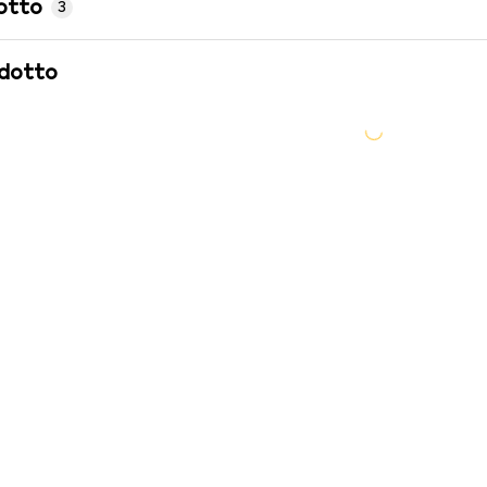
otto
3
odotto