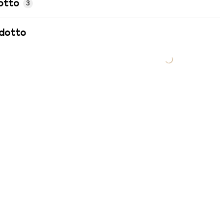
otto
3
odotto