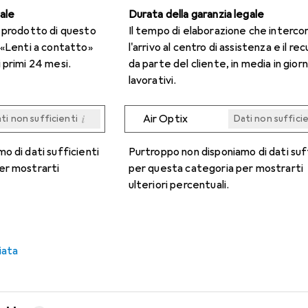
gale
Durata della garanzia legale
n prodotto di questo
Il tempo di elaborazione che interco
 «Lenti a contatto»
l'arrivo al centro di assistenza e il re
 primi 24 mesi.
da parte del cliente, in media in giorn
lavorativi.
i
Air Optix
ti non sufficienti
Dati non suffici
i
i
i
i
ti non sufficienti
ti non sufficienti
ti non sufficienti
ti non sufficienti
Dati non suffici
Dati non suffici
Dati non suffici
Dati non suffici
o di dati sufficienti
Purtroppo non disponiamo di dati suf
er mostrarti
per questa categoria per mostrarti
ulteriori percentuali.
iata