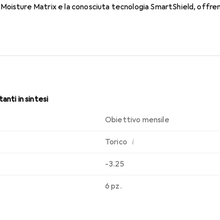
oisture Matrix e la conosciuta tecnologia SmartShield, offrendo
ossare le lenti a contatto mensili è comodo e senza fastidi per 
anti in sintesi
Obiettivo mensile
i
Torico
-3.25
6 pz.