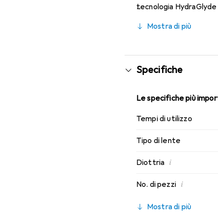
tecnologia HydraGlyde M
comfort che conosci. Ind
Mostra di più
Specifiche
Le specifiche più import
Tempi di utilizzo
Tipo di lente
i
Diottria
i
No. di pezzi
Mostra di più