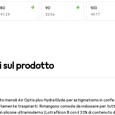
80
90
100
EUR
47,29
EUR
53,56
EUR
49,77
140
150
160
EUR
49,16
EUR
53,56
EUR
53,56
i sul prodotto
to mensili Air Optix plus HydraGlyde per astigmatismo in confe
ltamente traspiranti. Rimangono comode da indossare per tutto 
in silicone ultramoderno (Lotrafilcon B con il 33% di contenuto 