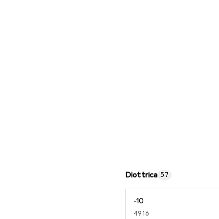
Occhiali da lettura
Diottrica
57
-10
EUR
49,16