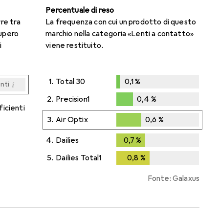
Percentuale di reso
rre tra
La frequenza con cui un prodotto di questo
cupero
marchio nella categoria «Lenti a contatto»
i
viene restituito.
1.
Total 30
0,1
%
i
enti
0,1
%
i
i
i
i
enti
enti
enti
enti
2.
Precision1
0,4
%
ficienti
0,4
%
3.
Air Optix
0,6
%
0,6
%
4.
Dailies
0,7
%
0,7
%
5.
Dailies Total1
0,8
%
0,8
%
Fonte: Galaxus