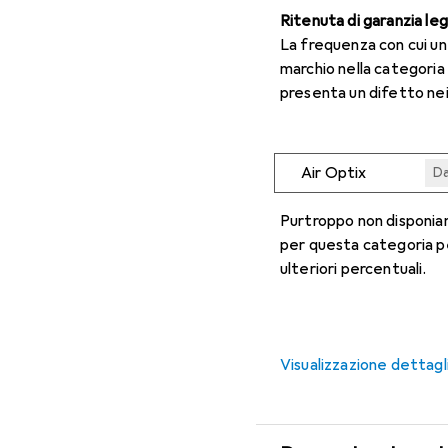
Ritenuta di garanzia le
La frequenza con cui u
marchio nella categoria
presenta un difetto nei
Air Optix
Da
Da
Da
Da
Da
Purtroppo non disponiam
per questa categoria p
ulteriori percentuali.
Visualizzazione dettagl