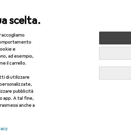
ua scelta.
 raccogliamo
lezza + Salute
Salute
Ottica
Lenti a contatto
Air
e comportamento
cookie e
ono, ad esempio,
e il carrello.
ti di utilizzare
 personalizzate,
lizzare pubblicità
o app. A tal fine,
rasmessi anche a
vacy