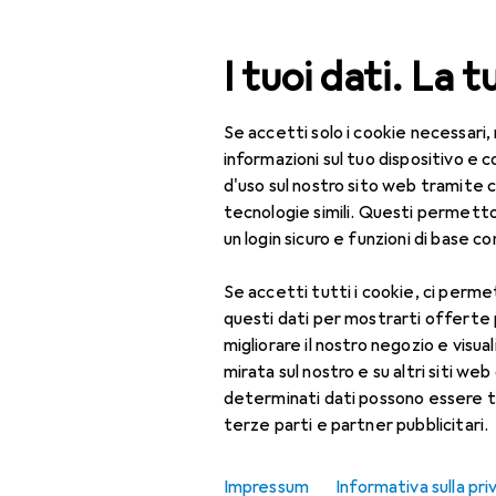
Cerca
I tuoi dati. La t
Se accetti solo i cookie necessari,
Categoria Navigazione
Tutte le categorie
Bel
Tutte le categorie
informazioni sul tuo dispositivo 
d'uso sul nostro sito web tramite 
Bellezza + Salute
tecnologie simili. Questi permett
un login sicuro e funzioni di base com
Salute
Se accetti tutti i cookie, ci permet
Ottica
questi dati per mostrarti offerte
Lenti a contatto
migliorare il nostro negozio e visua
mirata sul nostro e su altri siti web 
Lenti a contatto
determinati dati possono essere t
colorate
terze parti e partner pubblicitari.
Occhiali da computer
Impressum
Informativa sulla pri