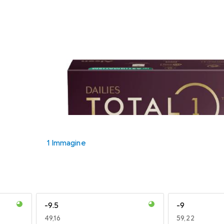
1 Immagine
-9.5
-9
EUR
49,16
EUR
59,22