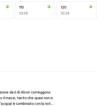
110
120
EUR
53,58
EUR
53,58
170
180
EUR
50,93
EUR
53,56
zione da 6 di Alcon correggono
il mese, tanto che quasi non si
d'acqua) è combinato con la nota