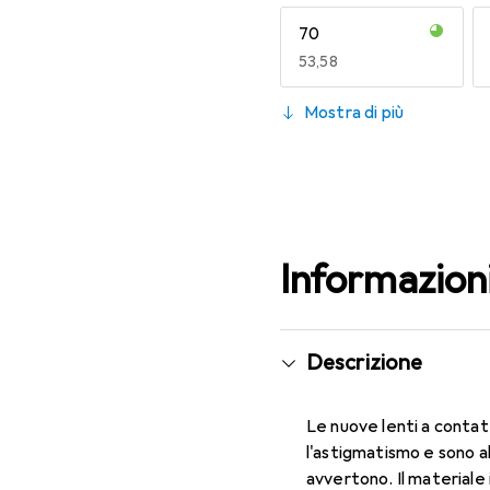
70
EUR
53,58
130
Mostra di più
EUR
49,16
Informazion
Descrizione
Le nuove lenti a contat
l'astigmatismo e sono a
avvertono. Il materiale 