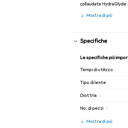
collaudata HydraGlyde M
indossabilità che conosc
Mostra di più
Specifiche
Le specifiche più import
Tempi di utilizzo
Tipo di lente
i
Diottria
i
No. di pezzi
Mostra di più