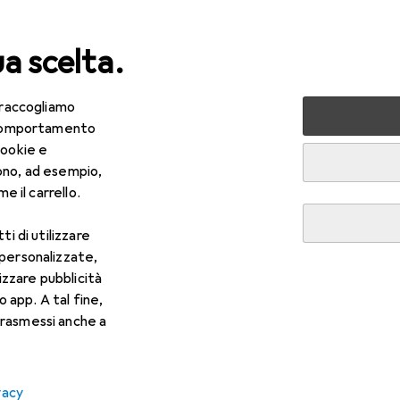
ua scelta.
 raccogliamo
lezza + Salute
Salute
Ottica
Lenti a contatto
Air
e comportamento
cookie e
ono, ad esempio,
e il carrello.
ti di utilizzare
 personalizzate,
lizzare pubblicità
o app. A tal fine,
rasmessi anche a
vacy