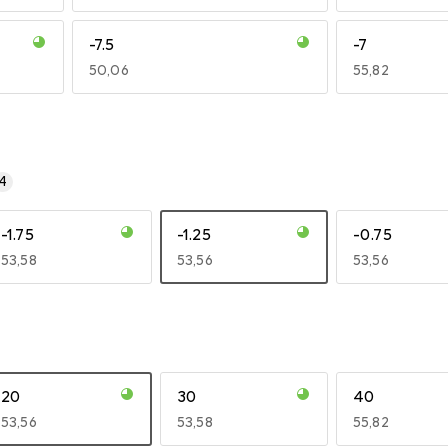
-7.5
-7
EUR
50,06
EUR
55,82
-5.75
-5.5
EUR
49,16
EUR
55,82
-4.75
-3.75
-2.75
-1.75
-0.75
+0.5
+1.5
+2.5
+3.5
+4.5
+5.5
-4.5
-3.5
-2.5
-1.5
-0.5
+0.75
+1.75
+2.75
+3.75
+4.75
+5.75
EUR
50,06
EUR
51,62
EUR
50,93
EUR
47,29
EUR
49,16
EUR
47,29
EUR
49,16
EUR
55,82
EUR
55,82
EUR
55,82
EUR
49,16
EUR
47,29
EUR
49,16
EUR
50,06
EUR
47,29
EUR
47,29
EUR
55,82
EUR
47,29
EUR
49,16
EUR
47,29
EUR
55,82
EUR
47,29
4
-1.75
-1.25
-0.75
EUR
53,58
EUR
53,56
EUR
53,56
20
30
40
EUR
53,56
EUR
53,58
EUR
55,82