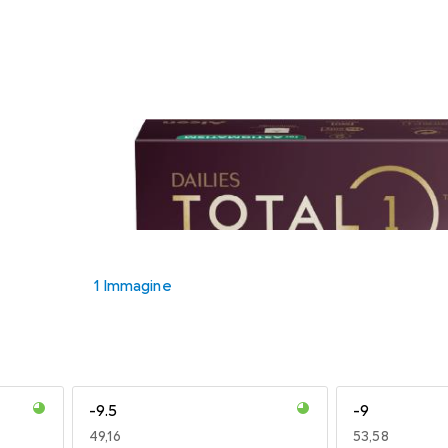
1 Immagine
-9.5
-9
EUR
49,16
EUR
53,58