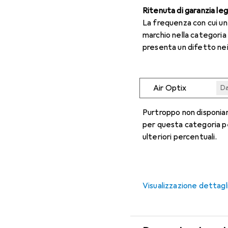
Ritenuta di garanzia le
La frequenza con cui u
marchio nella categoria
presenta un difetto nei
Air Optix
Da
Da
Da
Da
Da
Purtroppo non disponiam
per questa categoria p
ulteriori percentuali.
Visualizzazione dettagl