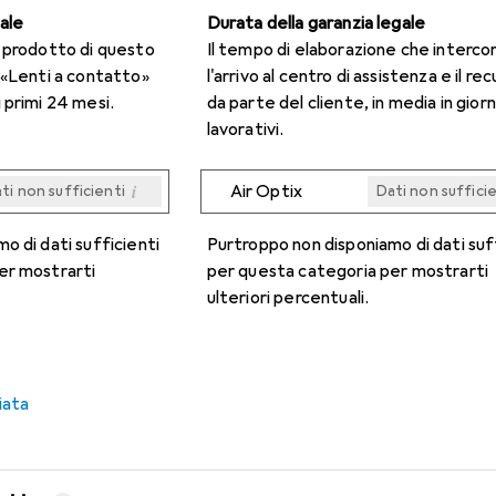
gale
Durata della garanzia legale
n prodotto di questo
Il tempo di elaborazione che interco
 «Lenti a contatto»
l'arrivo al centro di assistenza e il re
 primi 24 mesi.
da parte del cliente, in media in giorn
lavorativi.
i
Air Optix
ti non sufficienti
Dati non suffici
i
i
i
i
ti non sufficienti
ti non sufficienti
ti non sufficienti
ti non sufficienti
Dati non suffici
Dati non suffici
Dati non suffici
Dati non suffici
o di dati sufficienti
Purtroppo non disponiamo di dati suf
er mostrarti
per questa categoria per mostrarti
ulteriori percentuali.
iata