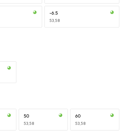
-6.5
EUR
53,58
-5.25
EUR
49,16
-4.25
-3.25
-2.25
-1.25
-0.25
+1
+2
+3
+4
+5
+6
EUR
48,02
EUR
53,56
EUR
49,16
EUR
55,80
EUR
47,29
EUR
55,82
EUR
49,16
EUR
55,82
EUR
55,82
EUR
55,82
EUR
53,27
50
60
EUR
53,58
EUR
53,58