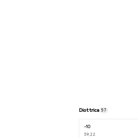
Occhiali da lettura
Diottrica
57
-10
EUR
59,22