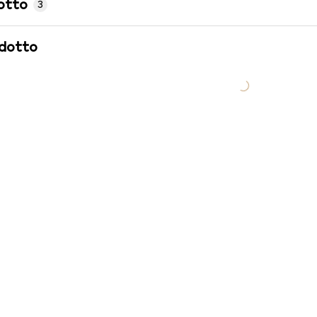
otto
3
odotto