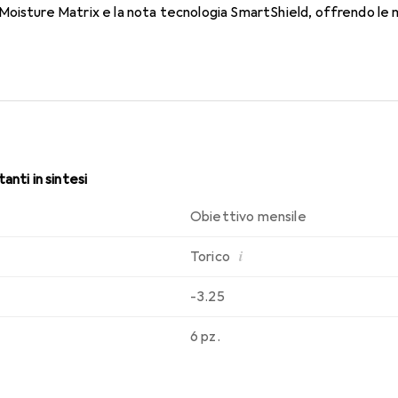
oisture Matrix e la nota tecnologia SmartShield, offrendo le mi
i. Comfort e assenza di fastidi per tutto il giorno con queste len
anti in sintesi
Obiettivo mensile
i
Torico
-3.25
6 pz.