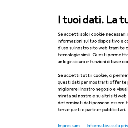
Cerca
I tuoi dati. La t
Se accetti solo i cookie necessari,
Categoria Navigazione
Tutte le categorie
Bel
Tutte le categorie
informazioni sul tuo dispositivo 
d'uso sul nostro sito web tramite 
Bellezza + Salute
tecnologie simili. Questi permett
un login sicuro e funzioni di base com
Salute
Se accetti tutti i cookie, ci permet
Ottica
questi dati per mostrarti offerte
Lenti a contatto
migliorare il nostro negozio e visua
mirata sul nostro e su altri siti web 
Lenti a contatto
determinati dati possono essere t
colorate
terze parti e partner pubblicitari.
Occhiali da computer
Impressum
Informativa sulla pri