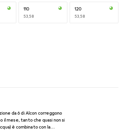
110
120
EUR
53,58
EUR
53,58
170
180
EUR
50,93
EUR
53,56
zione da 6 di Alcon correggono
il mese, tanto che quasi non si
acqua) è combinato con la