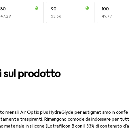
80
90
100
EUR
47,29
EUR
53,56
EUR
49,77
140
150
160
EUR
49,16
EUR
53,56
EUR
53,56
i sul prodotto
to mensili Air Optix plus HydraGlyde per astigmatismo in confe
ltamente traspiranti. Rimangono comode da indossare per tutto 
 materiale in silicone (Lotrafilcon B con il 33% di contenuto d'