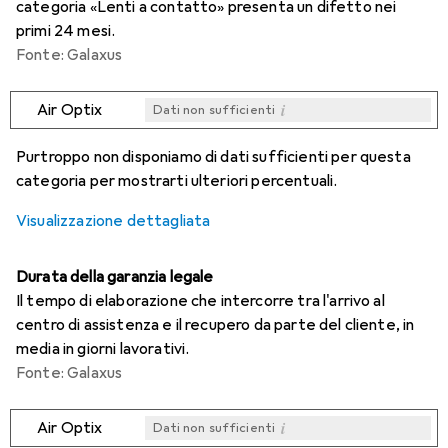
categoria «Lenti a contatto» presenta un difetto nei
primi 24 mesi.
Fonte: Galaxus
i
Air Optix
Dati non sufficienti
i
i
i
i
Dati non sufficienti
Dati non sufficienti
Dati non sufficienti
Dati non sufficienti
Purtroppo non disponiamo di dati sufficienti per questa
categoria per mostrarti ulteriori percentuali.
Visualizzazione dettagliata
Durata della garanzia legale
Il tempo di elaborazione che intercorre tra l'arrivo al
centro di assistenza e il recupero da parte del cliente, in
media in giorni lavorativi.
Fonte: Galaxus
i
Air Optix
Dati non sufficienti