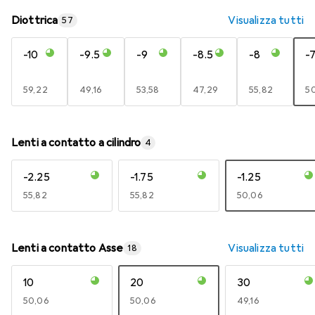
Diottrica
Visualizza tutti
57
-10
-9.5
-9
-8.5
-8
-7
EUR
59,22
EUR
49,16
EUR
53,58
EUR
47,29
EUR
55,82
E
5
Lenti a contatto a cilindro
4
-2.25
-1.75
-1.25
EUR
55,82
EUR
55,82
EUR
50,06
Lenti a contatto Asse
Visualizza tutti
18
10
20
30
EUR
50,06
EUR
50,06
EUR
49,16