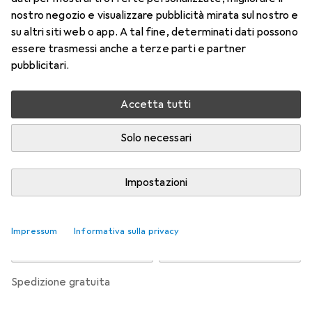
l'astigmatismo
nostro negozio e visualizzare pubblicità mirata sul nostro e
-7.5, Obiettivo mensile, 6 pz., Torico
su altri siti web o app. A tal fine, determinati dati possono
essere trasmessi anche a terze parti e partner
Prezzo in EUR IVA incl.
pubblicitari.
Valutazioni
Accetta tutti
Solo necessari
Consegna tra lun, 17/8 e mer, 19/8
Più di 10 pezzi in stock presso il fornitore
Impostazioni
Aggiungi al carrello
Impressum
Informativa sulla privacy
Confronta
Salva nella lista
spedizione gratuita