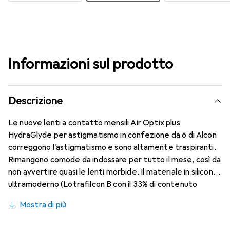
Informazioni sul prodotto
Descrizione
Le nuove lenti a contatto mensili Air Optix plus
HydraGlyde per astigmatismo in confezione da 6 di Alcon
correggono l'astigmatismo e sono altamente traspiranti.
Rimangono comode da indossare per tutto il mese, così da
non avvertire quasi le lenti morbide. Il materiale in silicone
ultramoderno (Lotrafilcon B con il 33% di contenuto
d'acqua) è combinato con il collaudato HydraGlyde
Mostra di più
Moisture Matrix e la nota tecnologia SmartShield,
garantendo le migliori caratteristiche di indossabilità che