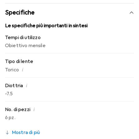
conosci. Un comfort duraturo e senza interruzioni per
tutto il giorno con le lenti mensili.
Specifiche
Le specifiche più importanti in sintesi
Tempi di utilizzo
Obiettivo mensile
Tipo di lente
i
Torico
i
Diottria
-7.5
i
No. di pezzi
6 pz.
Mostra di più