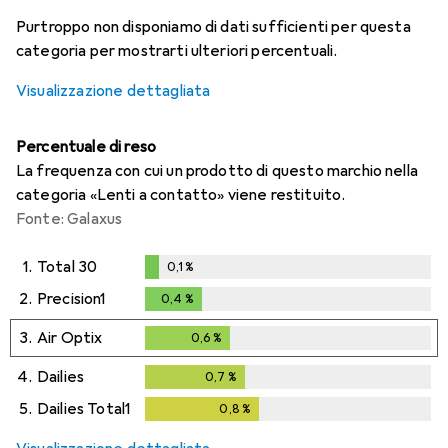
i
i
i
i
Dati non sufficienti
Dati non sufficienti
Dati non sufficienti
Dati non sufficienti
Purtroppo non disponiamo di dati sufficienti per questa
categoria per mostrarti ulteriori percentuali.
Visualizzazione dettagliata
Percentuale di reso
La frequenza con cui un prodotto di questo marchio nella
categoria «Lenti a contatto» viene restituito.
Fonte: Galaxus
1.
Total 30
0,1
%
0,1
%
2.
Precision1
0,4
%
0,4
%
3.
Air Optix
0,6
%
0,6
%
4.
Dailies
0,7
%
0,7
%
5.
Dailies Total1
0,8
%
0,8
%