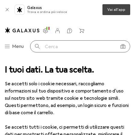
Galaxus
Vai all'app
Trova e ordina più veloce
Impostazioni
Conto cliente
Liste di confronto
Liste dei desideri
Carrello
Categoria Navigazione
Menu
Cerca
I tuoi dati. La tua scelta.
Lenti a contatto
Air Optix più HydraGlyde per l'astigmatismo
Se accetti solo i cookie necessari, raccogliamo
informazioni sul tuo dispositivo e comportamento d'uso
1 Immagine
sul nostro sito web tramite cookie e tecnologie simili.
Questi permettono, ad esempio, un login sicuro e funzioni
−6%
di base come il carrello.
EUR
50,06
anziché
EUR
53,02
EUR
8,35
/
1pz.
Se accetti tutti i cookie, ci permetti di utilizzare questi
Air Optix
più HydraGlyde per
dati per mostrarti offerte personalizzate, migliorare il