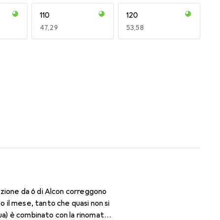
110
120
EUR
47,29
EUR
53,58
170
180
EUR
50,06
EUR
47,29
zione da 6 di Alcon correggono
il mese, tanto che quasi non si
qua) è combinato con la rinomata