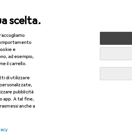
ua scelta.
 raccogliamo
lezza + Salute
Salute
Ottica
Lenti a contatto
Air
e comportamento
cookie e
ono, ad esempio,
e il carrello.
ti di utilizzare
 personalizzate,
lizzare pubblicità
o app. A tal fine,
rasmessi anche a
vacy