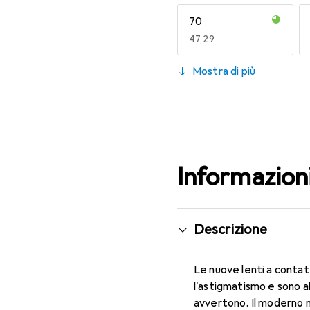
70
EUR
47,29
130
Mostra di più
EUR
53,58
Informazion
Descrizione
Le nuove lenti a contat
l'astigmatismo e sono a
avvertono. Il moderno m