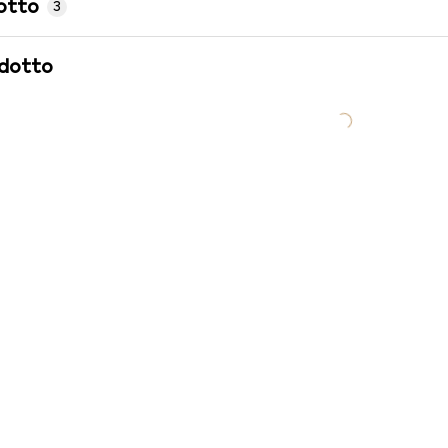
otto
3
odotto