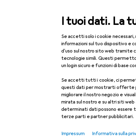
Cerca
I tuoi dati. La t
Se accetti solo i cookie necessari,
Categoria Navigazione
Tutte le categorie
Bel
Tutte le categorie
informazioni sul tuo dispositivo 
d'uso sul nostro sito web tramite 
Bellezza + Salute
tecnologie simili. Questi permett
un login sicuro e funzioni di base com
Salute
Se accetti tutti i cookie, ci permet
Ottica
questi dati per mostrarti offerte
Lenti a contatto
migliorare il nostro negozio e visua
mirata sul nostro e su altri siti web 
Lenti a contatto
determinati dati possono essere t
colorate
terze parti e partner pubblicitari.
Occhiali da computer
Impressum
Informativa sulla pri