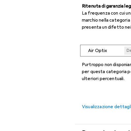
Ritenuta di garanzia le
La frequenza con cui u
marchio nella categoria
presenta un difetto nei
Air Optix
Da
Da
Da
Da
Da
Purtroppo non disponiam
per questa categoria p
ulteriori percentuali.
Visualizzazione dettagl