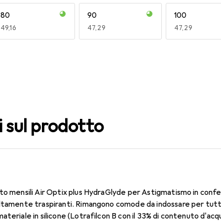
80
90
100
EUR
49,16
EUR
47,29
EUR
47,29
140
150
160
EUR
47,29
EUR
47,29
EUR
47,29
i sul prodotto
to mensili Air Optix plus HydraGlyde per Astigmatismo in confe
ltamente traspiranti. Rimangono comode da indossare per tutto 
ateriale in silicone (Lotrafilcon B con il 33% di contenuto d'ac