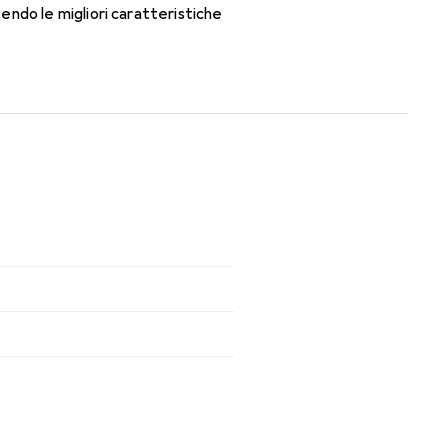
ndo le migliori caratteristiche
este lenti mensili.