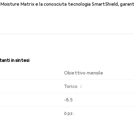
oisture Matrix e la conosciuta tecnologia SmartShield, garante
osci. Comfort e assenza di fastidi durante tutto il giorno con qu
anti in sintesi
Obiettivo mensile
i
Torico
-8.5
6 pz.