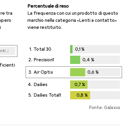
Percentuale di reso
rre tra
La frequenza con cui un prodotto di questo
cupero
marchio nella categoria «Lenti a contatto»
i
viene restituito.
1.
Total 30
0,1
%
i
enti
0,1
%
i
i
i
i
enti
enti
enti
enti
2.
Precision1
0,4
%
ficienti
0,4
%
3.
Air Optix
0,6
%
0,6
%
4.
Dailies
0,7
%
0,7
%
5.
Dailies Total1
0,8
%
0,8
%
Fonte: Galaxus