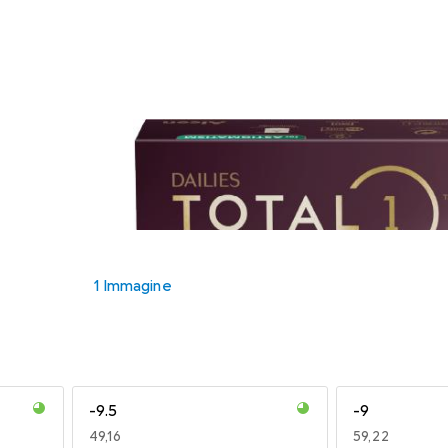
1 Immagine
-9.5
-9
EUR
49,16
EUR
59,22