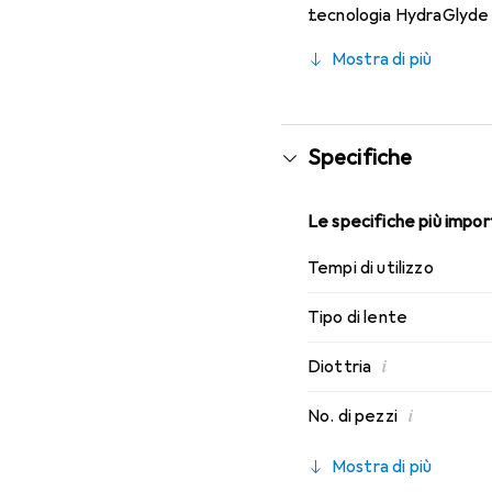
tecnologia HydraGlyde M
di indossabilità che con
Mostra di più
Specifiche
Le specifiche più import
Tempi di utilizzo
Tipo di lente
i
Diottria
i
No. di pezzi
Mostra di più