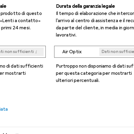
gale
Durata della garanzia legale
n prodotto di questo
Il tempo di elaborazione che interco
 «Lenti a contatto»
l'arrivo al centro di assistenza e il re
 primi 24 mesi.
da parte del cliente, in media in giorn
lavorativi.
i
Air Optix
ti non sufficienti
Dati non suffici
i
i
i
i
ti non sufficienti
ti non sufficienti
ti non sufficienti
ti non sufficienti
Dati non suffici
Dati non suffici
Dati non suffici
Dati non suffici
o di dati sufficienti
Purtroppo non disponiamo di dati suf
er mostrarti
per questa categoria per mostrarti
ulteriori percentuali.
iata