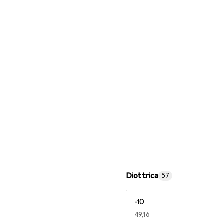
Occhiali da lettura
Diottrica
57
-10
EUR
49,16