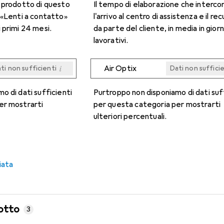
n prodotto di questo
Il tempo di elaborazione che interco
 «Lenti a contatto»
l'arrivo al centro di assistenza e il re
 primi 24 mesi.
da parte del cliente, in media in giorn
lavorativi.
i
Air Optix
ti non sufficienti
Dati non suffici
i
i
i
i
ti non sufficienti
ti non sufficienti
ti non sufficienti
ti non sufficienti
Dati non suffici
Dati non suffici
Dati non suffici
Dati non suffici
o di dati sufficienti
Purtroppo non disponiamo di dati suf
er mostrarti
per questa categoria per mostrarti
ulteriori percentuali.
iata
otto
3