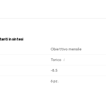
i. Comfort e assenza di disturbi durante tutto il giorno con le le
anti in sintesi
Obiettivo mensile
i
Torico
-8.5
6 pz.