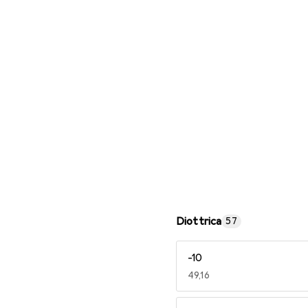
Occhiali da lettura
Diottrica
57
-10
EUR
49,16