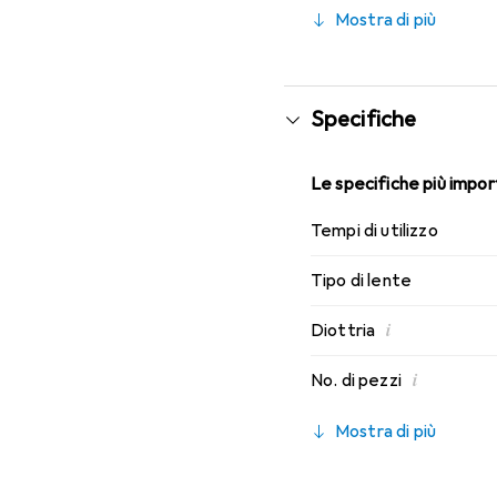
indossabilità che conosc
Mostra di più
Specifiche
Le specifiche più import
Tempi di utilizzo
Tipo di lente
i
Diottria
i
No. di pezzi
Mostra di più