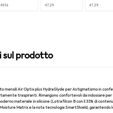
EUR
49,16
EUR
47,29
EUR
47,29
140
150
160
EUR
47,29
EUR
47,29
EUR
47,29
i sul prodotto
to mensili Air Optix plus HydraGlyde per Astigmatismo in confe
ltamente traspiranti. Rimangono confortevoli da indossare per 
moderno materiale in silicone (Lotrafilcon B con il 33% di conte
oisture Matrix e la nota tecnologia SmartShield, garantendo le 