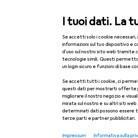
Cerca
I tuoi dati. La t
Se accetti solo i cookie necessari,
Categoria Navigazione
Tutte le categorie
Bel
Tutte le categorie
informazioni sul tuo dispositivo 
d'uso sul nostro sito web tramite 
Bellezza + Salute
tecnologie simili. Questi permett
un login sicuro e funzioni di base com
Salute
Se accetti tutti i cookie, ci permet
Ottica
questi dati per mostrarti offerte
Lenti a contatto
migliorare il nostro negozio e visua
mirata sul nostro e su altri siti web 
Lenti a contatto
determinati dati possono essere t
colorate
terze parti e partner pubblicitari.
Occhiali da computer
Impressum
Informativa sulla pri