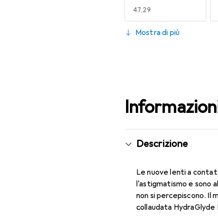
EUR
47,29
130
Mostra di più
EUR
53,58
Informazion
Descrizione
Le nuove lenti a contat
l'astigmatismo e sono a
non si percepiscono. Il 
collaudata HydraGlyde M