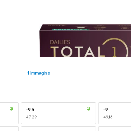
1 Immagine
-9.5
-9
EUR
47,29
EUR
49,16