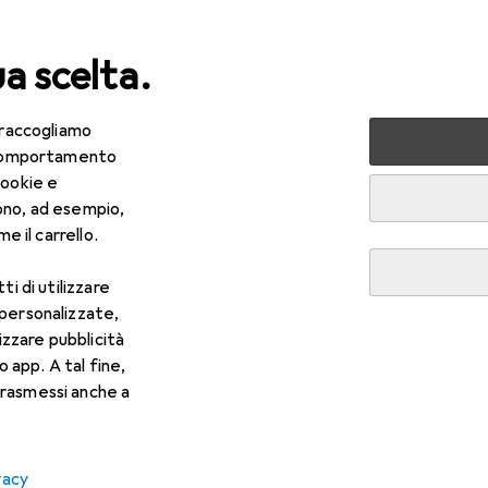
ua scelta.
 raccogliamo
lezza + Salute
Salute
Ottica
Lenti a contatto
Air
e comportamento
cookie e
ono, ad esempio,
e il carrello.
ti di utilizzare
 personalizzate,
lizzare pubblicità
o app. A tal fine,
rasmessi anche a
vacy