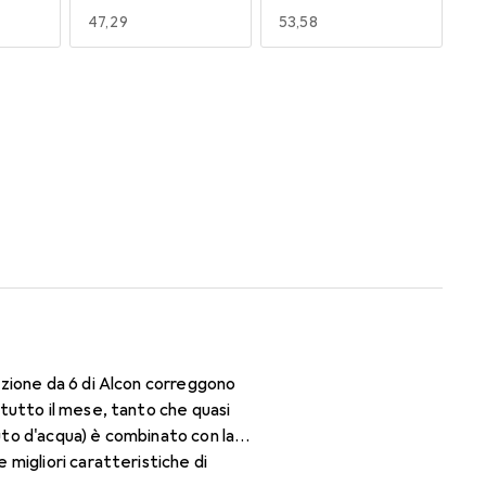
EUR
47,29
EUR
53,58
170
180
EUR
50,06
EUR
47,29
zione da 6 di Alcon correggono
tutto il mese, tanto che quasi
nuto d'acqua) è combinato con la
migliori caratteristiche di