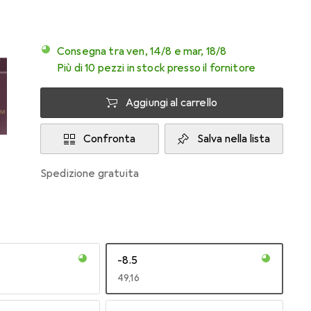
Consegna tra ven, 14/8 e mar, 18/8
Più di 10 pezzi in stock presso il fornitore
Aggiungi al carrello
Confronta
Salva nella lista
spedizione gratuita
-8.5
EUR
49,16