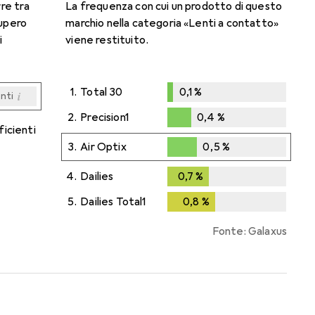
rre tra
La frequenza con cui un prodotto di questo
cupero
marchio nella categoria «Lenti a contatto»
i
viene restituito.
1.
Total 30
0,1
%
i
enti
0,1
%
i
i
i
i
enti
enti
enti
enti
2.
Precision1
0,4
%
ficienti
0,4
%
3.
Air Optix
0,5
%
0,5
%
4.
Dailies
0,7
%
0,7
%
5.
Dailies Total1
0,8
%
0,8
%
Fonte: Galaxus