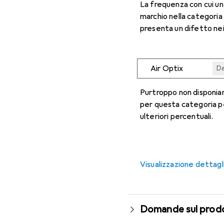
La frequenza con cui u
marchio nella categoria
presenta un difetto nei
Air Optix
Da
Da
Da
Da
Da
Purtroppo non disponiam
per questa categoria p
ulteriori percentuali.
Visualizzazione dettagl
Domande sul prod