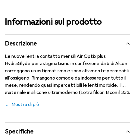
Informazioni sul prodotto
Descrizione
Le nuove lenti a contatto mensili Air Optix plus
HydraGlyde per astigmatismo in confezione da 6 di Alcon
correggono un astigmatismo e sono altamente permeabili
all'ossigeno. Rimangono comode da indossare per tutto il
mese, rendendo quasi impercettibili le lenti morbide. Il
materiale in silicone ultramoderno (Lotrafilcon B con il 33%
di contenuto d'acqua) è combinato con il collaudato
Mostra di più
HydraGlyde Moisture Matrix e la nota tecnologia
SmartShield, garantendo le migliori caratteristiche di
indossabilità che conosci. Un comfort duraturo e senza
interruzioni per tutto il giorno con le lenti mensili.
Specifiche