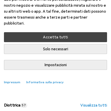
nostro negozio e visualizzare pubblicità mirata sul nostro e
Prezzo in EUR IVA incl.
su altri siti web o app. A tal fine, determinati dati possono
essere trasmessi anche a terze parti e partner
Valutazioni
pubblicitari.
Accetta tutti
Consegna tra lun, 17/8 e mer, 19/8
Più di 10 pezzi in stock presso il fornitore
Solo necessari
Aggiungi al carrello
Impostazioni
Confronta
Salva nella lista
Impressum
Informativa sulla privacy
spedizione gratuita
Diottrica
Visualizza tutti
57