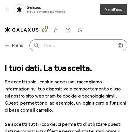
Galaxus
Vai all'app
Trova e ordina più veloce
Impostazioni
Conto cliente
Liste di confronto
Liste dei desideri
Carrello
Categoria Navigazione
Menu
Cerca
a
I tuoi dati. La tua scelta.
Lenti a contatto
Air Optix plus HydraGlyde for Astigmatism
Se accetti solo i cookie necessari, raccogliamo
informazioni sul tuo dispositivo e comportamento d'uso
1 Immagine
sul nostro sito web tramite cookie e tecnologie simili.
EUR
55,82
Questi permettono, ad esempio, un login sicuro e funzioni
EUR
9,31
/
1pz.
Air Optix
plus HydraGlyde for
di base come il carrello.
Astigmatism
Se accetti tutti i cookie, ci permetti di utilizzare questi
+2.25, Obiettivo mensile, 6 pz., Torico
dati per mostrarti offerte personalizzate, migliorare il