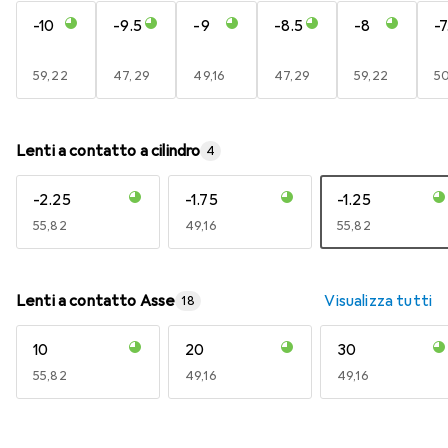
-10
-9.5
-9
-8.5
-8
-7
EUR
59,22
EUR
47,29
EUR
49,16
EUR
47,29
EUR
59,22
E
5
Lenti a contatto a cilindro
4
-2.25
-1.75
-1.25
EUR
55,82
EUR
49,16
EUR
55,82
Lenti a contatto Asse
Visualizza tutti
18
10
20
30
EUR
55,82
EUR
49,16
EUR
49,16