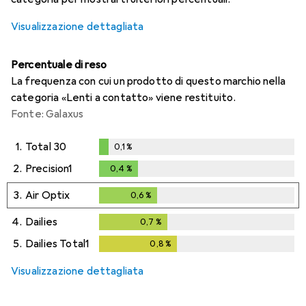
Visualizzazione dettagliata
Percentuale di reso
La frequenza con cui un prodotto di questo marchio nella
categoria «Lenti a contatto» viene restituito.
Fonte: Galaxus
1.
Total 30
0,1
%
0,1
%
2.
Precision1
0,4
%
0,4
%
3.
Air Optix
0,6
%
0,6
%
4.
Dailies
0,7
%
0,7
%
5.
Dailies Total1
0,8
%
0,8
%
Visualizzazione dettagliata