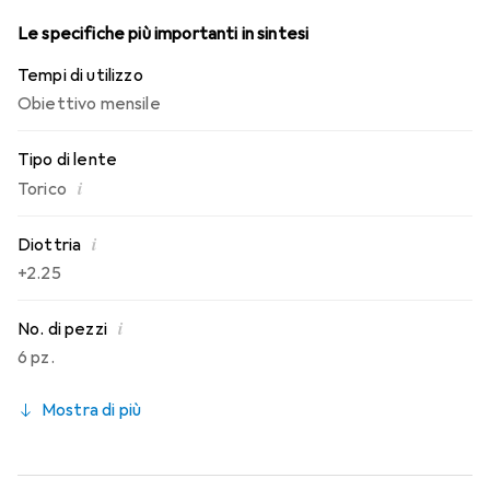
Le specifiche più importanti in sintesi
Tempi di utilizzo
Obiettivo mensile
Tipo di lente
i
Torico
i
Diottria
+2.25
i
No. di pezzi
6 pz.
Mostra di più