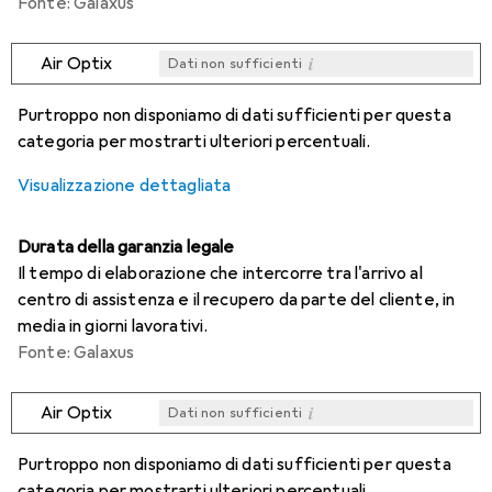
Fonte: Galaxus
i
Air Optix
Dati non sufficienti
i
i
i
i
Dati non sufficienti
Dati non sufficienti
Dati non sufficienti
Dati non sufficienti
Purtroppo non disponiamo di dati sufficienti per questa
categoria per mostrarti ulteriori percentuali.
Visualizzazione dettagliata
Durata della garanzia legale
Il tempo di elaborazione che intercorre tra l'arrivo al
centro di assistenza e il recupero da parte del cliente, in
media in giorni lavorativi.
Fonte: Galaxus
i
Air Optix
Dati non sufficienti
i
i
i
i
Dati non sufficienti
Dati non sufficienti
Dati non sufficienti
Dati non sufficienti
Purtroppo non disponiamo di dati sufficienti per questa
categoria per mostrarti ulteriori percentuali.