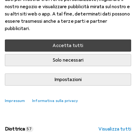
nostro negozio e visualizzare pubblicità mirata sul nostro e
Prezzo in EUR IVA incl.
su altri siti web o app. A tal fine, determinati dati possono
essere trasmessi anche a terze parti e partner
Valutazioni
pubblicitari.
Accetta tutti
Consegna tra lun, 17/8 e mer, 19/8
Più di 10 pezzi in stock presso il fornitore
Solo necessari
Aggiungi al carrello
Impostazioni
Confronta
Salva nella lista
Impressum
Informativa sulla privacy
spedizione gratuita
Diottrica
Visualizza tutti
57