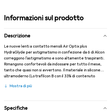
Informazioni sul prodotto
Descrizione
Le nuove lenti a contatto mensili Air Optix plus
HydraGlyde per astigmatismo in confezione da 6 di Alcon
correggono l'astigmatismo e sono altamente traspiranti.
Rimangono confortevoli da indossare per tutto il mese,
tanto che quasi non si avvertono. Il materiale in silicone
ultramoderno (Lotrafilcon B con il 33% di contenuto
d'acqua) è combinato con il collaudato HydraGlyde
Mostra di più
Moisture Matrix e la nota tecnologia SmartShield,
garantendo le migliori caratteristiche di indossabilità che
conosci. Comfort e assenza di fastidi per tutto il giorno
con le lenti mensili.
Specifiche