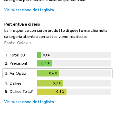
Visualizzazione dettagliata
Percentuale di reso
La frequenza con cui un prodotto di questo marchio nella
categoria «Lenti a contatto» viene restituito.
Fonte: Galaxus
1.
Total 30
0,1
%
0,1
%
2.
Precision1
0,4
%
0,4
%
3.
Air Optix
0,6
%
0,6
%
4.
Dailies
0,7
%
0,7
%
5.
Dailies Total1
0,8
%
0,8
%
Visualizzazione dettagliata