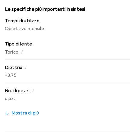
Le specifiche più importanti in sintesi
Tempi di utilizzo
Obiettivo mensile
Tipo di lente
i
Torico
i
Diottria
+3.75
i
No. di pezzi
6 pz.
Mostra di più