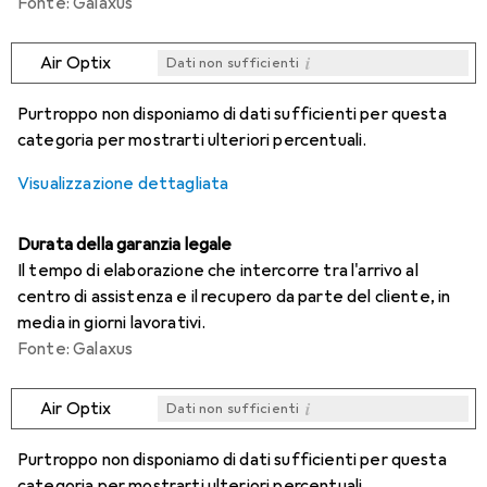
Fonte: Galaxus
i
Air Optix
Dati non sufficienti
i
i
i
i
Dati non sufficienti
Dati non sufficienti
Dati non sufficienti
Dati non sufficienti
Purtroppo non disponiamo di dati sufficienti per questa
categoria per mostrarti ulteriori percentuali.
Visualizzazione dettagliata
Durata della garanzia legale
Il tempo di elaborazione che intercorre tra l'arrivo al
centro di assistenza e il recupero da parte del cliente, in
media in giorni lavorativi.
Fonte: Galaxus
i
Air Optix
Dati non sufficienti
i
i
i
i
Dati non sufficienti
Dati non sufficienti
Dati non sufficienti
Dati non sufficienti
Purtroppo non disponiamo di dati sufficienti per questa
categoria per mostrarti ulteriori percentuali.