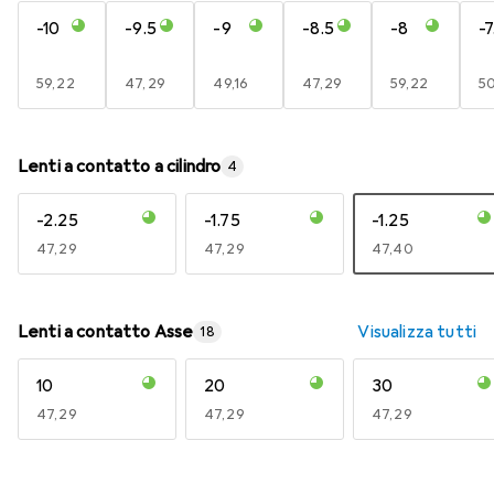
-10
-9.5
-9
-8.5
-8
-7
EUR
59,22
EUR
47,29
EUR
49,16
EUR
47,29
EUR
59,22
E
5
Lenti a contatto a cilindro
4
-2.25
-1.75
-1.25
EUR
47,29
EUR
47,29
EUR
47,40
Lenti a contatto Asse
Visualizza tutti
18
10
20
30
EUR
47,29
EUR
47,29
EUR
47,29