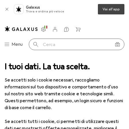
Galaxus
Vai all'app
Trova e ordina più veloce
Impostazioni
Conto cliente
Liste di confronto
Liste dei desideri
Carrello
Categoria Navigazione
Menu
Cerca
I tuoi dati. La tua scelta.
Lenti a contatto
Air Optix più HydraGlyde per l'astigmatismo
Se accetti solo i cookie necessari, raccogliamo
informazioni sul tuo dispositivo e comportamento d'uso
1 Immagine
sul nostro sito web tramite cookie e tecnologie simili.
EUR
47,40
Questi permettono, ad esempio, un login sicuro e funzioni
EUR
7,91
/
1pz.
Air Optix
più HydraGlyde per
di base come il carrello.
l'astigmatismo
Se accetti tutti i cookie, ci permetti di utilizzare questi
+3.75, Obiettivo mensile, 6 pz., Torico
dati per mostrarti offerte personalizzate, migliorare il