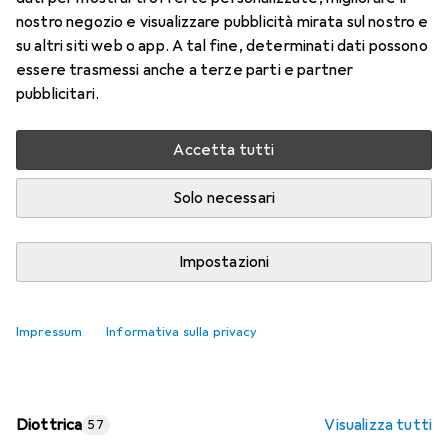
nostro negozio e visualizzare pubblicità mirata sul nostro e
Prezzo in EUR IVA incl.
su altri siti web o app. A tal fine, determinati dati possono
essere trasmessi anche a terze parti e partner
Valutazioni
pubblicitari.
Accetta tutti
Consegna tra ven, 14/8 e mar, 18/8
Più di 10 pezzi in stock presso il fornitore
Solo necessari
Aggiungi al carrello
Impostazioni
Confronta
Salva nella lista
Impressum
Informativa sulla privacy
spedizione gratuita
Diottrica
Visualizza tutti
57