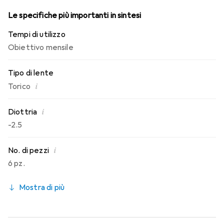
Le specifiche più importanti in sintesi
Tempi di utilizzo
Obiettivo mensile
Tipo di lente
i
Torico
i
Diottria
-2.5
i
No. di pezzi
6 pz.
Mostra di più