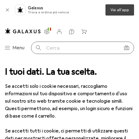
Galaxus
Vai all'app
Trova e ordina più veloce
Impostazioni
Conto cliente
Liste di confronto
Liste dei desideri
Carrello
Categoria Navigazione
Menu
Cerca
I tuoi dati. La tua scelta.
Lenti a contatto
Air Optix più HydraGlyde per l'astigmatismo
Se accetti solo i cookie necessari, raccogliamo
informazioni sul tuo dispositivo e comportamento d'uso
1 Immagine
sul nostro sito web tramite cookie e tecnologie simili.
EUR
47,29
Questi permettono, ad esempio, un login sicuro e funzioni
EUR
7,88
/
1pz.
Air Optix
più HydraGlyde per
di base come il carrello.
l'astigmatismo
Se accetti tutti i cookie, ci permetti di utilizzare questi
-2.5, Obiettivo mensile, 6 pz., Torico
dati per mostrarti offerte personalizzate, migliorare il