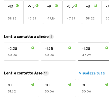
-10
-9.5
-9
-8.5
-8
-7
EUR
59,22
EUR
47,29
EUR
49,16
EUR
47,29
EUR
59,22
E
5
Lenti a contatto a cilindro
4
-2.25
-1.75
-1.25
EUR
50,06
EUR
50,06
EUR
47,29
Lenti a contatto Asse
Visualizza tutti
18
10
20
30
EUR
51,62
EUR
50,06
EUR
50,06