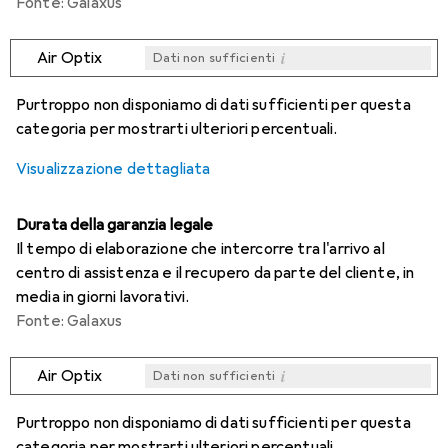
Fonte: Galaxus
i
Air Optix
Dati non sufficienti
i
i
i
i
Dati non sufficienti
Dati non sufficienti
Dati non sufficienti
Dati non sufficienti
Purtroppo non disponiamo di dati sufficienti per questa
categoria per mostrarti ulteriori percentuali.
Visualizzazione dettagliata
Durata della garanzia legale
Il tempo di elaborazione che intercorre tra l'arrivo al
centro di assistenza e il recupero da parte del cliente, in
media in giorni lavorativi.
Fonte: Galaxus
i
Air Optix
Dati non sufficienti
i
i
i
i
Dati non sufficienti
Dati non sufficienti
Dati non sufficienti
Dati non sufficienti
Purtroppo non disponiamo di dati sufficienti per questa
categoria per mostrarti ulteriori percentuali.