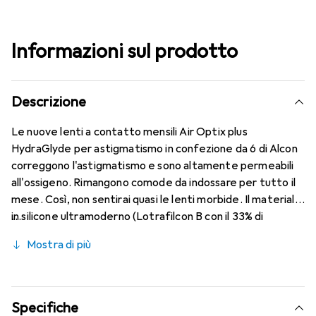
Informazioni sul prodotto
Descrizione
Le nuove lenti a contatto mensili Air Optix plus
HydraGlyde per astigmatismo in confezione da 6 di Alcon
correggono l'astigmatismo e sono altamente permeabili
all'ossigeno. Rimangono comode da indossare per tutto il
mese. Così, non sentirai quasi le lenti morbide. Il materiale
in silicone ultramoderno (Lotrafilcon B con il 33% di
contenuto d'acqua) è combinato con il collaudato
Mostra di più
HydraGlyde Moisture Matrix e la nota tecnologia
SmartShield, garantendo le migliori caratteristiche di
indossabilità che conosci. Comfort e assenza di fastidi per
tutto il giorno con le lenti mensili.
Specifiche