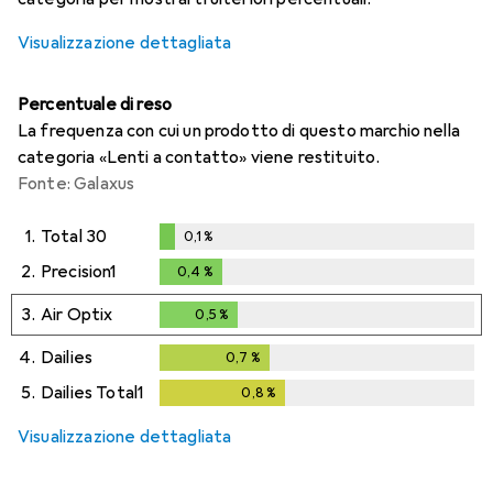
Visualizzazione dettagliata
Percentuale di reso
La frequenza con cui un prodotto di questo marchio nella
categoria «Lenti a contatto» viene restituito.
Fonte: Galaxus
1.
Total 30
0,1
%
0,1
%
2.
Precision1
0,4
%
0,4
%
3.
Air Optix
0,5
%
0,5
%
4.
Dailies
0,7
%
0,7
%
5.
Dailies Total1
0,8
%
0,8
%
Visualizzazione dettagliata