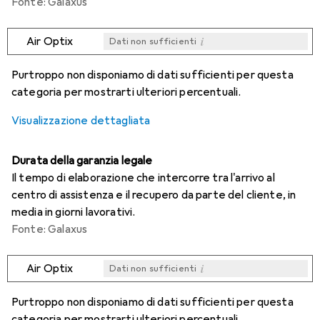
Fonte: Galaxus
i
Air Optix
Dati non sufficienti
i
i
i
i
Dati non sufficienti
Dati non sufficienti
Dati non sufficienti
Dati non sufficienti
Purtroppo non disponiamo di dati sufficienti per questa
categoria per mostrarti ulteriori percentuali.
Visualizzazione dettagliata
Durata della garanzia legale
Il tempo di elaborazione che intercorre tra l'arrivo al
centro di assistenza e il recupero da parte del cliente, in
media in giorni lavorativi.
Fonte: Galaxus
i
Air Optix
Dati non sufficienti
i
i
i
i
Dati non sufficienti
Dati non sufficienti
Dati non sufficienti
Dati non sufficienti
Purtroppo non disponiamo di dati sufficienti per questa
categoria per mostrarti ulteriori percentuali.