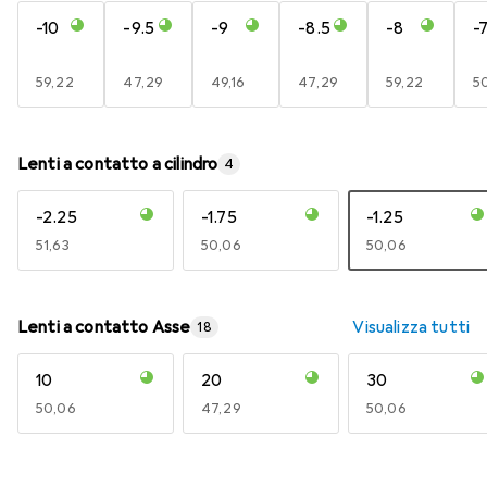
-10
-9.5
-9
-8.5
-8
-7
EUR
59,22
EUR
47,29
EUR
49,16
EUR
47,29
EUR
59,22
E
5
Lenti a contatto a cilindro
4
-2.25
-1.75
-1.25
EUR
51,63
EUR
50,06
EUR
50,06
Lenti a contatto Asse
Visualizza tutti
18
10
20
30
EUR
50,06
EUR
47,29
EUR
50,06