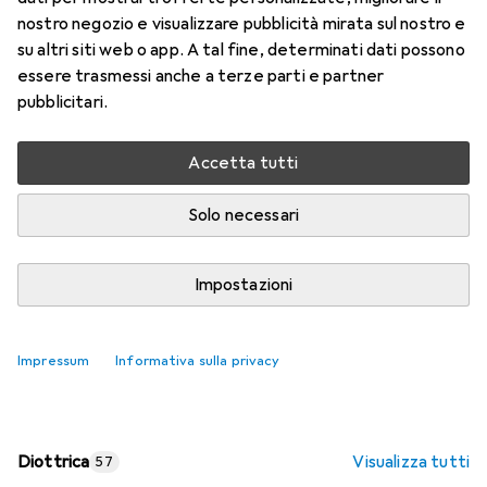
nostro negozio e visualizzare pubblicità mirata sul nostro e
Prezzo in EUR IVA incl.
su altri siti web o app. A tal fine, determinati dati possono
essere trasmessi anche a terze parti e partner
Valutazioni
pubblicitari.
Accetta tutti
Consegna tra gio, 13/8 e lun, 17/8
Più di 10 pezzi in stock presso il fornitore
Solo necessari
Aggiungi al carrello
Impostazioni
Confronta
Salva nella lista
Impressum
Informativa sulla privacy
spedizione gratuita
Diottrica
Visualizza tutti
57