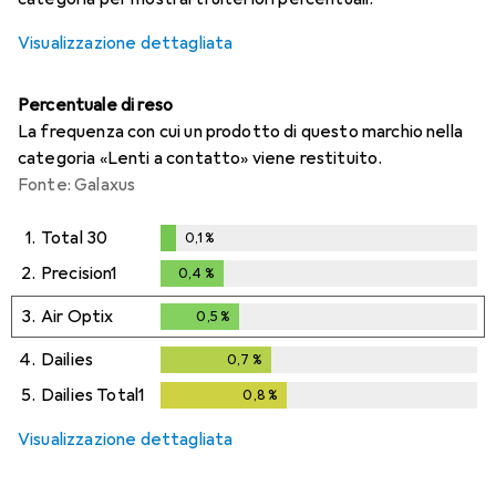
Visualizzazione dettagliata
Percentuale di reso
La frequenza con cui un prodotto di questo marchio nella
categoria «Lenti a contatto» viene restituito.
Fonte: Galaxus
1.
Total 30
0,1
%
0,1
%
2.
Precision1
0,4
%
0,4
%
3.
Air Optix
0,5
%
0,5
%
4.
Dailies
0,7
%
0,7
%
5.
Dailies Total1
0,8
%
0,8
%
Visualizzazione dettagliata