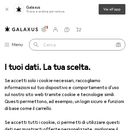
Galaxus
Vai all'app
Trova e ordina più veloce
Impostazioni
Conto cliente
Liste di confronto
Liste dei desideri
Carrello
Categoria Navigazione
Menu
Cerca
ca
I tuoi dati. La tua scelta.
Lenti a contatto
Air Optix HydraGlyde per l'astigmatismo 6
Se accetti solo i cookie necessari, raccogliamo
informazioni sul tuo dispositivo e comportamento d'uso
1 Immagine
sul nostro sito web tramite cookie e tecnologie simili.
EUR
50,06
Questi permettono, ad esempio, un login sicuro e funzioni
EUR
8,35
/
1pz.
Air Optix
HydraGlyde per
di base come il carrello.
l'astigmatismo 6
Se accetti tutti i cookie, ci permetti di utilizzare questi
-3, Obiettivo mensile, 6 pz., Torico
dati per mostrarti offerte personalizzate, migliorare il