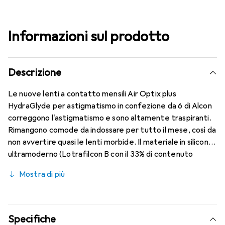
Informazioni sul prodotto
Descrizione
Le nuove lenti a contatto mensili Air Optix plus
HydraGlyde per astigmatismo in confezione da 6 di Alcon
correggono l'astigmatismo e sono altamente traspiranti.
Rimangono comode da indossare per tutto il mese, così da
non avvertire quasi le lenti morbide. Il materiale in silicone
ultramoderno (Lotrafilcon B con il 33% di contenuto
d'acqua) è combinato con il collaudato HydraGlyde
Mostra di più
Moisture Matrix e la nota tecnologia SmartShield,
garantendo le migliori caratteristiche di portabilità che
conosci. Un comfort duraturo e senza interruzioni per
tutto il giorno con le lenti mensili.
Specifiche