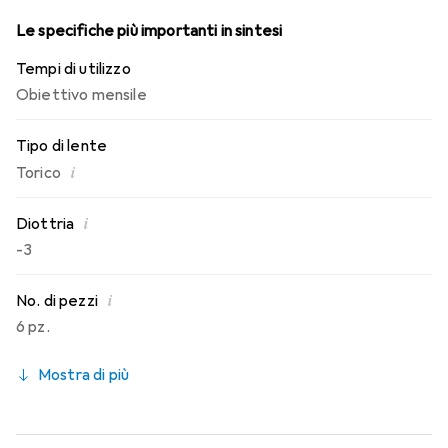
Le specifiche più importanti in sintesi
Tempi di utilizzo
Obiettivo mensile
Tipo di lente
i
Torico
i
Diottria
-3
i
No. di pezzi
6 pz.
Mostra di più