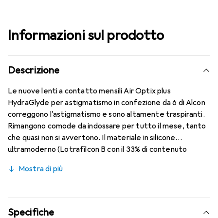
Informazioni sul prodotto
Descrizione
Le nuove lenti a contatto mensili Air Optix plus
HydraGlyde per astigmatismo in confezione da 6 di Alcon
correggono l'astigmatismo e sono altamente traspiranti.
Rimangono comode da indossare per tutto il mese, tanto
che quasi non si avvertono. Il materiale in silicone
ultramoderno (Lotrafilcon B con il 33% di contenuto
d'acqua) è combinato con la nota tecnologia HydraGlyde
Mostra di più
Moisture Matrix e la rinomata tecnologia SmartShield,
garantendo le migliori caratteristiche di indossabilità che
conosci. Comfort e libertà da fastidi per tutto il giorno
con le lenti mensili.
Specifiche