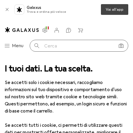
Galaxus
Vai all'app
Trova e ordina più veloce
Impostazioni
Conto cliente
Liste di confronto
Liste dei desideri
Carrello
Categoria Navigazione
Menu
Cerca
ca
I tuoi dati. La tua scelta.
Lenti a contatto
Air Optix HydraGlyde per l'astigmatismo 6
Se accetti solo i cookie necessari, raccogliamo
informazioni sul tuo dispositivo e comportamento d'uso
1 Immagine
sul nostro sito web tramite cookie e tecnologie simili.
EUR
50,06
Questi permettono, ad esempio, un login sicuro e funzioni
EUR
8,35
/
1pz.
Air Optix
HydraGlyde per
di base come il carrello.
l'astigmatismo 6
Se accetti tutti i cookie, ci permetti di utilizzare questi
-1.75, Obiettivo mensile, 6 pz., Torico
dati per mostrarti offerte personalizzate, migliorare il