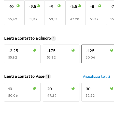
-10
-9.5
-9
-8.5
-8
-7
EUR
55,82
EUR
55,82
EUR
53,58
EUR
47,29
EUR
55,82
E
55
Lenti a contatto a cilindro
4
-2.25
-1.75
-1.25
EUR
55,82
EUR
55,82
EUR
50,06
Lenti a contatto Asse
Visualizza tutti
18
10
20
30
EUR
50,06
EUR
47,29
EUR
59,22