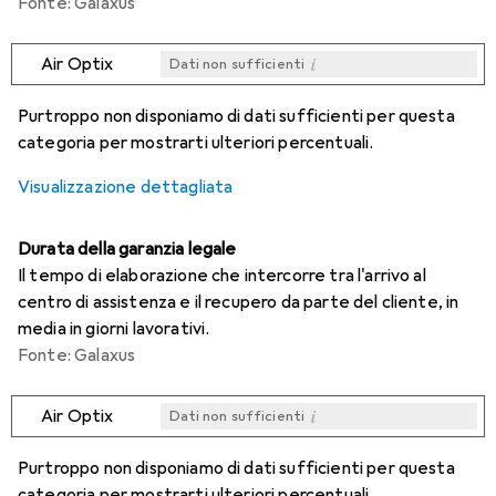
Fonte: Galaxus
i
Air Optix
Dati non sufficienti
i
i
i
i
Dati non sufficienti
Dati non sufficienti
Dati non sufficienti
Dati non sufficienti
Purtroppo non disponiamo di dati sufficienti per questa
categoria per mostrarti ulteriori percentuali.
Visualizzazione dettagliata
Durata della garanzia legale
Il tempo di elaborazione che intercorre tra l'arrivo al
centro di assistenza e il recupero da parte del cliente, in
media in giorni lavorativi.
Fonte: Galaxus
i
Air Optix
Dati non sufficienti
i
i
i
i
Dati non sufficienti
Dati non sufficienti
Dati non sufficienti
Dati non sufficienti
Purtroppo non disponiamo di dati sufficienti per questa
categoria per mostrarti ulteriori percentuali.