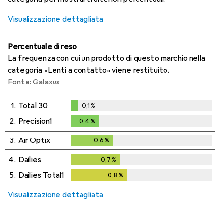
Visualizzazione dettagliata
Percentuale di reso
La frequenza con cui un prodotto di questo marchio nella
categoria «Lenti a contatto» viene restituito.
Fonte: Galaxus
1.
Total 30
0,1
%
0,1
%
2.
Precision1
0,4
%
0,4
%
3.
Air Optix
0,6
%
0,6
%
4.
Dailies
0,7
%
0,7
%
5.
Dailies Total1
0,8
%
0,8
%
Visualizzazione dettagliata