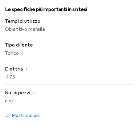
Le specifiche più importanti in sintesi
Tempi di utilizzo
Obiettivo mensile
Tipo di lente
i
Torico
i
Diottria
-1.75
i
No. di pezzi
6 pz.
Mostra di più