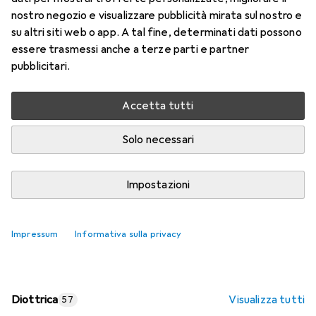
nostro negozio e visualizzare pubblicità mirata sul nostro e
Prezzo in EUR IVA incl.
su altri siti web o app. A tal fine, determinati dati possono
essere trasmessi anche a terze parti e partner
Valutazioni
pubblicitari.
Accetta tutti
Consegna tra lun, 17/8 e mer, 19/8
Più di 10 pezzi in stock presso il fornitore
Solo necessari
Aggiungi al carrello
Impostazioni
Confronta
Salva nella lista
Impressum
Informativa sulla privacy
spedizione gratuita
Diottrica
Visualizza tutti
57