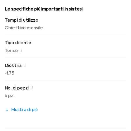
Le specifiche più importanti in sintesi
Tempi di utilizzo
Obiettivo mensile
Tipo di lente
i
Torico
i
Diottria
-1.75
i
No. di pezzi
6 pz.
Mostra di più