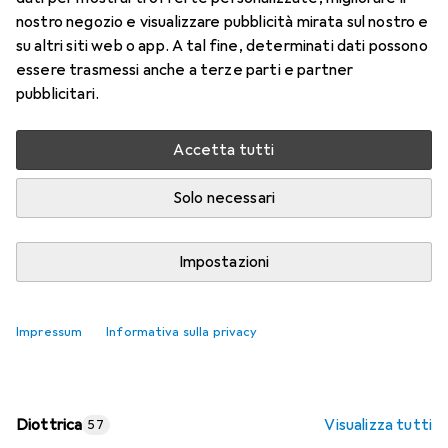
nostro negozio e visualizzare pubblicità mirata sul nostro e
Prezzo in EUR IVA incl.
su altri siti web o app. A tal fine, determinati dati possono
essere trasmessi anche a terze parti e partner
Valutazioni
pubblicitari.
Accetta tutti
Consegna tra lun, 17/8 e mer, 19/8
Più di 10 pezzi in stock presso il fornitore
Solo necessari
Aggiungi al carrello
Impostazioni
Confronta
Salva nella lista
Impressum
Informativa sulla privacy
spedizione gratuita
Diottrica
Visualizza tutti
57