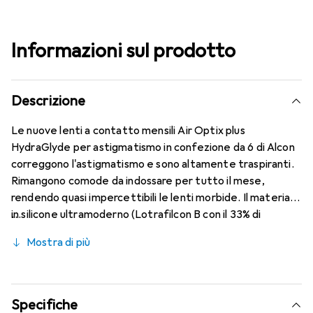
Informazioni sul prodotto
Descrizione
Le nuove lenti a contatto mensili Air Optix plus
HydraGlyde per astigmatismo in confezione da 6 di Alcon
correggono l'astigmatismo e sono altamente traspiranti.
Rimangono comode da indossare per tutto il mese,
rendendo quasi impercettibili le lenti morbide. Il materiale
in silicone ultramoderno (Lotrafilcon B con il 33% di
contenuto d'acqua) è combinato con la nota tecnologia
Mostra di più
HydraGlyde Moisture Matrix e la conosciuta tecnologia
SmartShield, garantendo le migliori caratteristiche di
indossabilità che conosci. Comfort e assenza di disturbi
durante tutto il giorno con le lenti mensili.
Specifiche