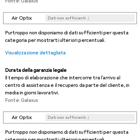
Fonte: Galaxus
i
Air Optix
Dati non sufficienti
i
i
i
i
Dati non sufficienti
Dati non sufficienti
Dati non sufficienti
Dati non sufficienti
Purtroppo non disponiamo di dati sufficienti per questa
categoria per mostrarti ulteriori percentuali.
Visualizzazione dettagliata
Durata della garanzia legale
Il tempo di elaborazione che intercorre tra l'arrivo al
centro di assistenza e il recupero da parte del cliente, in
media in giorni lavorativi.
Fonte: Galaxus
i
Air Optix
Dati non sufficienti
i
i
i
i
Dati non sufficienti
Dati non sufficienti
Dati non sufficienti
Dati non sufficienti
Purtroppo non disponiamo di dati sufficienti per questa
categoria per mostrarti ulteriori percentuali.