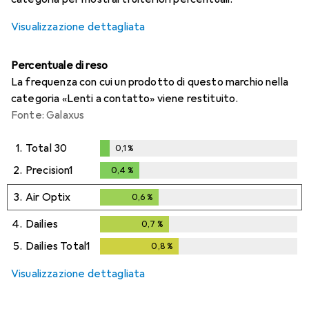
Visualizzazione dettagliata
Percentuale di reso
La frequenza con cui un prodotto di questo marchio nella
categoria «Lenti a contatto» viene restituito.
Fonte: Galaxus
1.
Total 30
0,1
%
0,1
%
2.
Precision1
0,4
%
0,4
%
3.
Air Optix
0,6
%
0,6
%
4.
Dailies
0,7
%
0,7
%
5.
Dailies Total1
0,8
%
0,8
%
Visualizzazione dettagliata