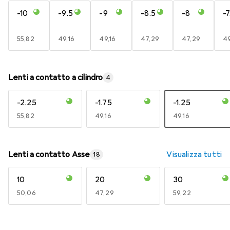
-10
-9.5
-9
-8.5
-8
-7
EUR
55,82
EUR
49,16
EUR
49,16
EUR
47,29
EUR
47,29
E
49
Lenti a contatto a cilindro
4
-2.25
-1.75
-1.25
EUR
55,82
EUR
49,16
EUR
49,16
Lenti a contatto Asse
Visualizza tutti
18
10
20
30
EUR
50,06
EUR
47,29
EUR
59,22