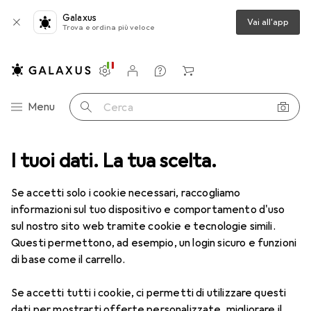
Galaxus
Vai all'app
Trova e ordina più veloce
Impostazioni
Conto cliente
Liste di confronto
Liste dei desideri
Carrello
Categoria Navigazione
Menu
Cerca
I tuoi dati. La tua scelta.
Lenti a contatto
Air Optix più HydraGlyde per l'astigmatismo
Se accetti solo i cookie necessari, raccogliamo
informazioni sul tuo dispositivo e comportamento d'uso
1 Immagine
sul nostro sito web tramite cookie e tecnologie simili.
EUR
49,16
Questi permettono, ad esempio, un login sicuro e funzioni
EUR
8,20
/
1pz.
Air Optix
più HydraGlyde per
di base come il carrello.
l'astigmatismo
Se accetti tutti i cookie, ci permetti di utilizzare questi
-1.75, Obiettivo mensile, 6 pz., Torico
dati per mostrarti offerte personalizzate, migliorare il