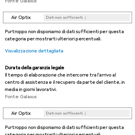
Fonte: Galaxus
i
Air Optix
Dati non sufficienti
i
i
i
i
Dati non sufficienti
Dati non sufficienti
Dati non sufficienti
Dati non sufficienti
Purtroppo non disponiamo di dati sufficienti per questa
categoria per mostrarti ulteriori percentuali.
Visualizzazione dettagliata
Durata della garanzia legale
Il tempo di elaborazione che intercorre tra l'arrivo al
centro di assistenza e il recupero da parte del cliente, in
media in giorni lavorativi.
Fonte: Galaxus
i
Air Optix
Dati non sufficienti
i
i
i
i
Dati non sufficienti
Dati non sufficienti
Dati non sufficienti
Dati non sufficienti
Purtroppo non disponiamo di dati sufficienti per questa
categoria per mostrarti ulteriori percentuali.