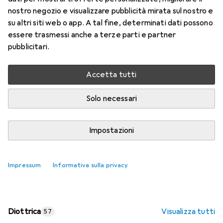
nostro negozio e visualizzare pubblicità mirata sul nostro e
Prezzo in EUR IVA incl.
su altri siti web o app. A tal fine, determinati dati possono
essere trasmessi anche a terze parti e partner
Valutazioni
pubblicitari.
Accetta tutti
Consegna tra lun, 17/8 e mer, 19/8
Più di 10 pezzi in stock presso il fornitore
Solo necessari
Aggiungi al carrello
Impostazioni
Confronta
Salva nella lista
Impressum
Informativa sulla privacy
spedizione gratuita
Diottrica
Visualizza tutti
57