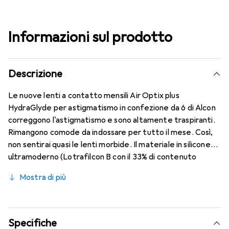
Informazioni sul prodotto
Descrizione
Le nuove lenti a contatto mensili Air Optix plus
HydraGlyde per astigmatismo in confezione da 6 di Alcon
correggono l'astigmatismo e sono altamente traspiranti.
Rimangono comode da indossare per tutto il mese. Così,
non sentirai quasi le lenti morbide. Il materiale in silicone
ultramoderno (Lotrafilcon B con il 33% di contenuto
d'acqua) è combinato con il collaudato HydraGlyde
Mostra di più
Moisture Matrix e la nota tecnologia SmartShield,
garantendo le migliori caratteristiche di indossabilità che
conosci. Comfort e assenza di disturbi per tutto il giorno
con le lenti mensili.
Specifiche