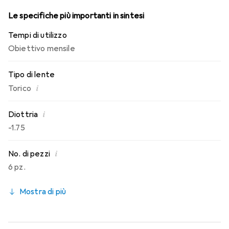
Le specifiche più importanti in sintesi
Tempi di utilizzo
Obiettivo mensile
Tipo di lente
i
Torico
i
Diottria
-1.75
i
No. di pezzi
6 pz.
Mostra di più