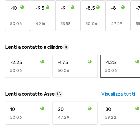
-10
-9.5
-9
-8.5
-8
-7
EUR
50,06
EUR
49,16
EUR
53,58
EUR
50,06
EUR
47,29
E
5
Lenti a contatto a cilindro
4
-2.25
-1.75
-1.25
EUR
50,06
EUR
50,06
EUR
50,06
Lenti a contatto Asse
Visualizza tutti
18
10
20
30
EUR
50,06
EUR
47,29
EUR
59,22