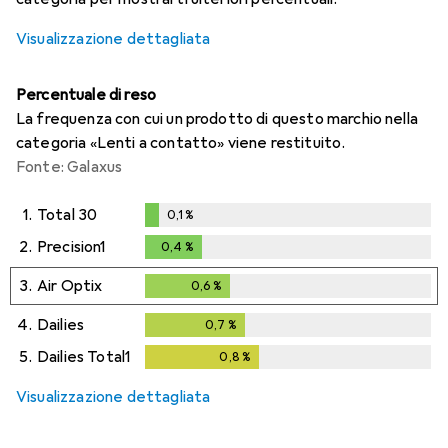
Visualizzazione dettagliata
Percentuale di reso
La frequenza con cui un prodotto di questo marchio nella
categoria «Lenti a contatto» viene restituito.
Fonte: Galaxus
1.
Total 30
0,1
%
0,1
%
2.
Precision1
0,4
%
0,4
%
3.
Air Optix
0,6
%
0,6
%
4.
Dailies
0,7
%
0,7
%
5.
Dailies Total1
0,8
%
0,8
%
Visualizzazione dettagliata