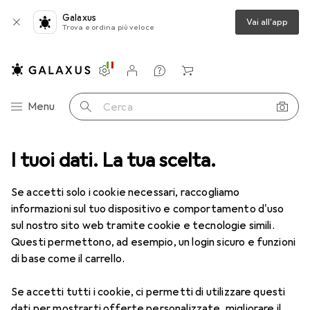
Galaxus
Vai all'app
Trova e ordina più veloce
Impostazioni
Conto cliente
Liste di confronto
Liste dei desideri
Carrello
Categoria Navigazione
Menu
Cerca
I tuoi dati. La tua scelta.
Lenti a contatto
Air Optix più HydraGlyde per l'astigmatismo
Se accetti solo i cookie necessari, raccogliamo
informazioni sul tuo dispositivo e comportamento d'uso
1 Immagine
sul nostro sito web tramite cookie e tecnologie simili.
EUR
50,06
Questi permettono, ad esempio, un login sicuro e funzioni
EUR
8,35
/
1pz.
Air Optix
più HydraGlyde per
di base come il carrello.
l'astigmatismo
Se accetti tutti i cookie, ci permetti di utilizzare questi
-1.75, Obiettivo mensile, 6 pz., Torico
dati per mostrarti offerte personalizzate, migliorare il