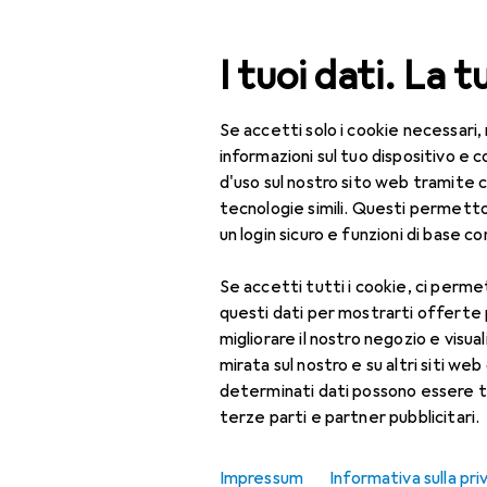
Cerca
I tuoi dati. La t
Se accetti solo i cookie necessari,
Categoria Navigazione
Tutte le categorie
Bel
Tutte le categorie
informazioni sul tuo dispositivo 
d'uso sul nostro sito web tramite 
Bellezza + Salute
tecnologie simili. Questi permett
un login sicuro e funzioni di base com
Salute
Se accetti tutti i cookie, ci permet
Ottica
questi dati per mostrarti offerte
Lenti a contatto
migliorare il nostro negozio e visua
mirata sul nostro e su altri siti web 
Lenti a contatto
determinati dati possono essere t
colorate
terze parti e partner pubblicitari.
Occhiali da computer
Impressum
Informativa sulla pri