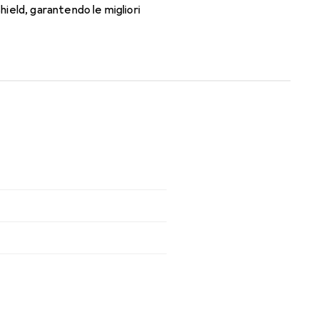
ield, garantendo le migliori
orno con queste lenti mensili.