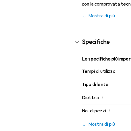
con la comprovata tecno
caratteristiche di indos
Mostra di più
Specifiche
Le specifiche più import
Tempi di utilizzo
Tipo di lente
i
Diottria
i
No. di pezzi
Mostra di più