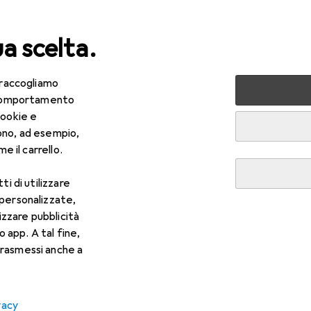
ua scelta.
 raccogliamo
lezza + Salute
Salute
Ottica
Lenti a contatto
Air
e comportamento
cookie e
ono, ad esempio,
e il carrello.
ti di utilizzare
 personalizzate,
lizzare pubblicità
o app. A tal fine,
rasmessi anche a
vacy