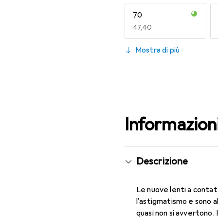
70
EUR
47,40
130
Mostra di più
EUR
53,58
Informazion
Descrizione
Le nuove lenti a contat
l'astigmatismo e sono 
quasi non si avvertono. 