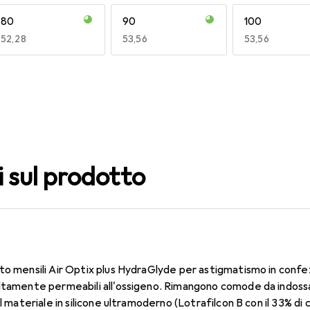
80
90
100
EUR
52,28
EUR
53,56
EUR
53,56
140
150
160
EUR
53,58
EUR
49,16
EUR
49,16
i sul prodotto
to mensili Air Optix plus HydraGlyde per astigmatismo in confe
altamente permeabili all'ossigeno. Rimangono comode da indossa
Il materiale in silicone ultramoderno (Lotrafilcon B con il 33% 