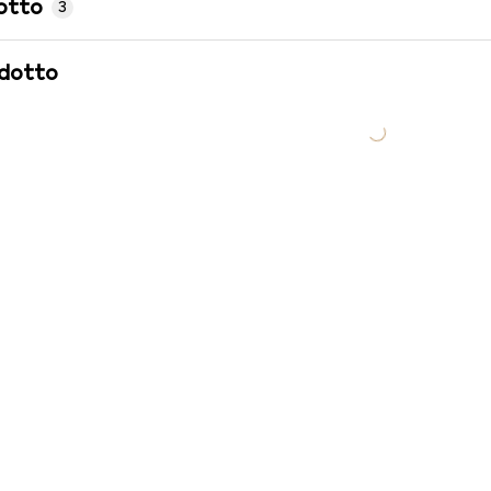
otto
3
odotto