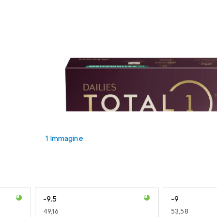
1 Immagine
-9.5
-9
EUR
49,16
EUR
53,58