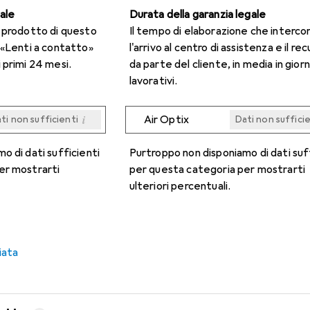
gale
Durata della garanzia legale
n prodotto di questo
Il tempo di elaborazione che interco
 «Lenti a contatto»
l'arrivo al centro di assistenza e il re
 primi 24 mesi.
da parte del cliente, in media in giorn
lavorativi.
i
Air Optix
ti non sufficienti
Dati non suffici
i
i
i
i
ti non sufficienti
ti non sufficienti
ti non sufficienti
ti non sufficienti
Dati non suffici
Dati non suffici
Dati non suffici
Dati non suffici
o di dati sufficienti
Purtroppo non disponiamo di dati suf
er mostrarti
per questa categoria per mostrarti
ulteriori percentuali.
iata