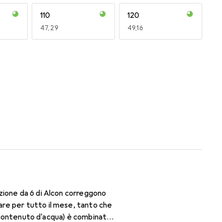
110
120
EUR
47,29
EUR
49,16
170
180
EUR
47,29
EUR
53,56
zione da 6 di Alcon correggono
re per tutto il mese, tanto che
di contenuto d'acqua) è combinato