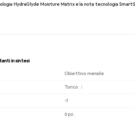
logia HydraGlyde Moisture Matrix e la nota tecnologia SmartSh
sabilità che conosci. Comfort e assenza di fastidi per tutto il gi
anti in sintesi
Obiettivo mensile
i
Torico
-1
6 pz.