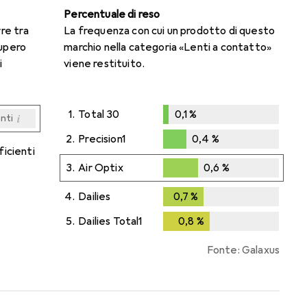
Percentuale di reso
rre tra
La frequenza con cui un prodotto di questo
cupero
marchio nella categoria «Lenti a contatto»
i
viene restituito.
1.
Total 30
0,1
%
i
enti
0,1
%
i
i
i
i
enti
enti
enti
enti
2.
Precision1
0,4
%
ficienti
0,4
%
3.
Air Optix
0,6
%
0,6
%
4.
Dailies
0,7
%
0,7
%
5.
Dailies Total1
0,8
%
0,8
%
Fonte: Galaxus