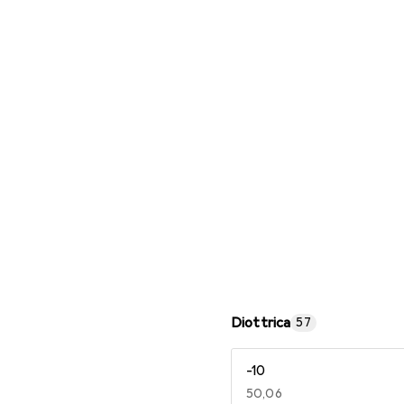
Occhiali da lettura
Diottrica
57
-10
EUR
50,06