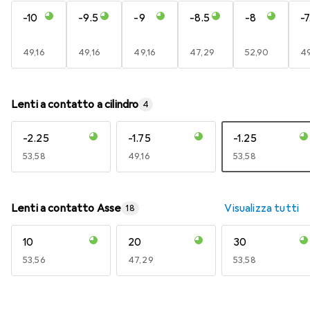
-10
-9.5
-9
-8.5
-8
-7
EUR
49,16
EUR
49,16
EUR
49,16
EUR
47,29
EUR
52,90
E
49
Lenti a contatto a cilindro
4
-2.25
-1.75
-1.25
EUR
53,58
EUR
49,16
EUR
53,58
Lenti a contatto Asse
Visualizza tutti
18
10
20
30
EUR
53,56
EUR
47,29
EUR
53,58