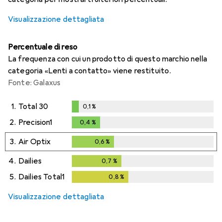
Visualizzazione dettagliata
Percentuale di reso
La frequenza con cui un prodotto di questo marchio nella
categoria «Lenti a contatto» viene restituito.
Fonte: Galaxus
1.
Total 30
0,1
%
0,1
%
2.
Precision1
0,4
%
0,4
%
3.
Air Optix
0,6
%
0,6
%
4.
Dailies
0,7
%
0,7
%
5.
Dailies Total1
0,8
%
0,8
%
Visualizzazione dettagliata