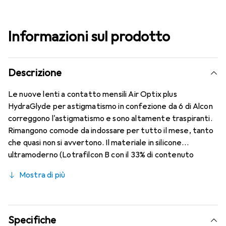
Informazioni sul prodotto
Descrizione
Le nuove lenti a contatto mensili Air Optix plus
HydraGlyde per astigmatismo in confezione da 6 di Alcon
correggono l'astigmatismo e sono altamente traspiranti.
Rimangono comode da indossare per tutto il mese, tanto
che quasi non si avvertono. Il materiale in silicone
ultramoderno (Lotrafilcon B con il 33% di contenuto
d'acqua) è combinato con la rinomata tecnologia
Mostra di più
HydraGlyde Moisture Matrix e la conosciuta tecnologia
SmartShield, garantendo le migliori caratteristiche di
indossabilità che conosci. Un comfort duraturo e senza
interruzioni per tutto il giorno con le lenti mensili.
Specifiche