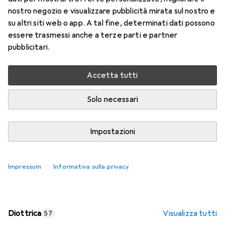
nostro negozio e visualizzare pubblicità mirata sul nostro e
Prezzo in EUR IVA incl.
su altri siti web o app. A tal fine, determinati dati possono
essere trasmessi anche a terze parti e partner
Valutazioni
pubblicitari.
Accetta tutti
Consegna tra lun, 17/8 e mer, 19/8
Più di 10 pezzi in stock presso il fornitore
Solo necessari
Aggiungi al carrello
Impostazioni
Confronta
Salva nella lista
Impressum
Informativa sulla privacy
spedizione gratuita
Diottrica
Visualizza tutti
57