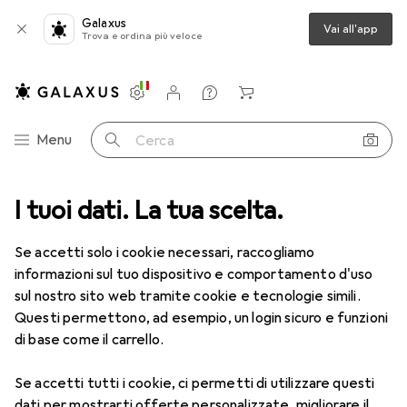
Galaxus
Vai all'app
Trova e ordina più veloce
Impostazioni
Conto cliente
Liste di confronto
Liste dei desideri
Carrello
Categoria Navigazione
Menu
Cerca
I tuoi dati. La tua scelta.
Lenti a contatto
Air Optix più HydraGlyde per l'astigmatismo
Se accetti solo i cookie necessari, raccogliamo
informazioni sul tuo dispositivo e comportamento d'uso
1 Immagine
sul nostro sito web tramite cookie e tecnologie simili.
EUR
53,58
Questi permettono, ad esempio, un login sicuro e funzioni
EUR
8,93
/
1pz.
Air Optix
più HydraGlyde per
di base come il carrello.
l'astigmatismo
Se accetti tutti i cookie, ci permetti di utilizzare questi
-1, Obiettivo mensile, 6 pz., Torico
dati per mostrarti offerte personalizzate, migliorare il