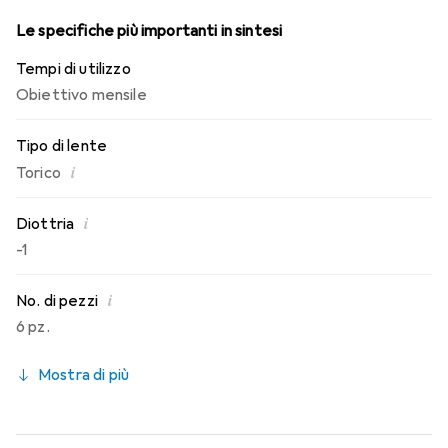
Le specifiche più importanti in sintesi
Tempi di utilizzo
Obiettivo mensile
Tipo di lente
i
Torico
i
Diottria
-1
i
No. di pezzi
6 pz.
Mostra di più