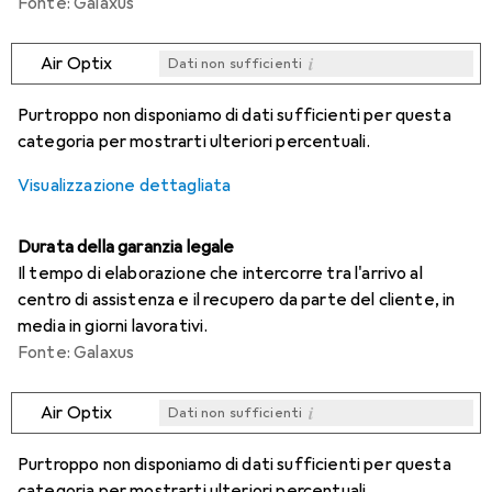
Fonte: Galaxus
i
Air Optix
Dati non sufficienti
i
i
i
i
Dati non sufficienti
Dati non sufficienti
Dati non sufficienti
Dati non sufficienti
Purtroppo non disponiamo di dati sufficienti per questa
categoria per mostrarti ulteriori percentuali.
Visualizzazione dettagliata
Durata della garanzia legale
Il tempo di elaborazione che intercorre tra l'arrivo al
centro di assistenza e il recupero da parte del cliente, in
media in giorni lavorativi.
Fonte: Galaxus
i
Air Optix
Dati non sufficienti
i
i
i
i
Dati non sufficienti
Dati non sufficienti
Dati non sufficienti
Dati non sufficienti
Purtroppo non disponiamo di dati sufficienti per questa
categoria per mostrarti ulteriori percentuali.