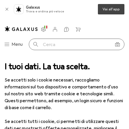
Galaxus
Vai all'app
Trova e ordina più veloce
Impostazioni
Conto cliente
Liste di confronto
Liste dei desideri
Carrello
Categoria Navigazione
Menu
Cerca
I tuoi dati. La tua scelta.
Lenti a contatto
Air Optix più HydraGlyde per l'astigmatismo
Se accetti solo i cookie necessari, raccogliamo
informazioni sul tuo dispositivo e comportamento d'uso
1 Immagine
sul nostro sito web tramite cookie e tecnologie simili.
EUR
53,58
Questi permettono, ad esempio, un login sicuro e funzioni
EUR
8,93
/
1pz.
Air Optix
più HydraGlyde per
di base come il carrello.
l'astigmatismo
Se accetti tutti i cookie, ci permetti di utilizzare questi
-0.75, Obiettivo mensile, 6 pz., Torico
dati per mostrarti offerte personalizzate, migliorare il