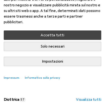
nostro negozio e visualizzare pubblicità mirata sul nostro e
Prezzo in EUR IVA incl.
su altri siti web o app. A tal fine, determinati dati possono
essere trasmessi anche a terze parti e partner
Valutazioni
pubblicitari.
Accetta tutti
Consegna tra ven, 14/8 e mar, 18/8
Più di 10 pezzi in stock presso il fornitore
Solo necessari
Aggiungi al carrello
Impostazioni
Confronta
Salva nella lista
Impressum
Informativa sulla privacy
spedizione gratuita
Diottrica
Visualizza tutti
57