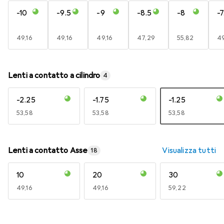
-10
-9.5
-9
-8.5
-8
-7
EUR
49,16
EUR
49,16
EUR
49,16
EUR
47,29
EUR
55,82
E
49
Lenti a contatto a cilindro
4
-2.25
-1.75
-1.25
EUR
53,58
EUR
53,58
EUR
53,58
Lenti a contatto Asse
Visualizza tutti
18
10
20
30
EUR
49,16
EUR
49,16
EUR
59,22