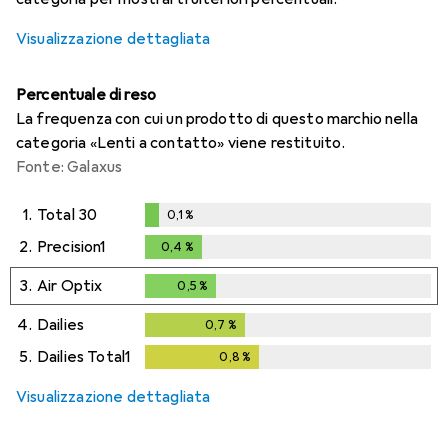
Visualizzazione dettagliata
Percentuale di reso
La frequenza con cui un prodotto di questo marchio nella
categoria «Lenti a contatto» viene restituito.
Fonte: Galaxus
1.
Total 30
0,1
%
0,1
%
2.
Precision1
0,4
%
0,4
%
3.
Air Optix
0,5
%
0,5
%
4.
Dailies
0,7
%
0,7
%
5.
Dailies Total1
0,8
%
0,8
%
Visualizzazione dettagliata