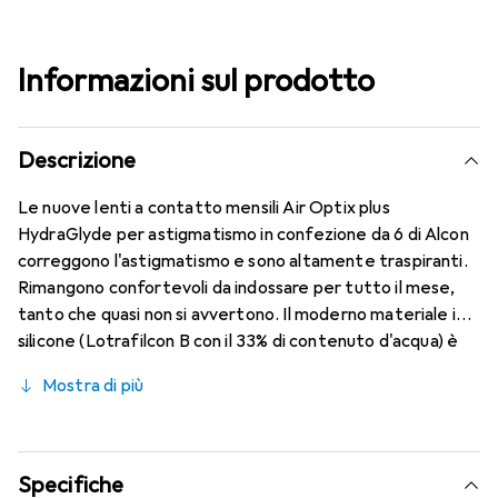
Informazioni sul prodotto
Descrizione
Le nuove lenti a contatto mensili Air Optix plus
HydraGlyde per astigmatismo in confezione da 6 di Alcon
correggono l'astigmatismo e sono altamente traspiranti.
Rimangono confortevoli da indossare per tutto il mese,
tanto che quasi non si avvertono. Il moderno materiale in
silicone (Lotrafilcon B con il 33% di contenuto d'acqua) è
combinato con la collaudata HydraGlyde Moisture Matrix e
Mostra di più
la nota tecnologia SmartShield, garantendo le migliori
caratteristiche di indossabilità che conosci. Comfort e
assenza di fastidi durante tutto il giorno con queste lenti
mensili.
Specifiche