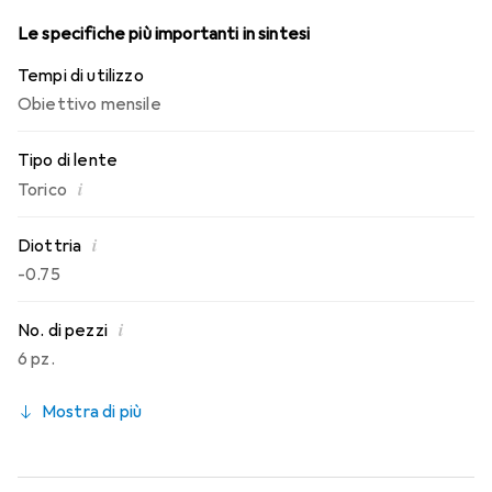
Le specifiche più importanti in sintesi
Tempi di utilizzo
Obiettivo mensile
Tipo di lente
i
Torico
i
Diottria
-0.75
i
No. di pezzi
6 pz.
Mostra di più