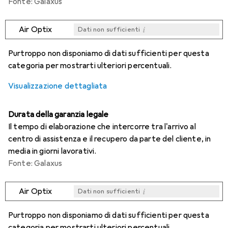
Fonte: Galaxus
i
Air Optix
Dati non sufficienti
i
i
i
i
Dati non sufficienti
Dati non sufficienti
Dati non sufficienti
Dati non sufficienti
Purtroppo non disponiamo di dati sufficienti per questa
categoria per mostrarti ulteriori percentuali.
Visualizzazione dettagliata
Durata della garanzia legale
Il tempo di elaborazione che intercorre tra l'arrivo al
centro di assistenza e il recupero da parte del cliente, in
media in giorni lavorativi.
Fonte: Galaxus
i
Air Optix
Dati non sufficienti
i
i
i
i
Dati non sufficienti
Dati non sufficienti
Dati non sufficienti
Dati non sufficienti
Purtroppo non disponiamo di dati sufficienti per questa
categoria per mostrarti ulteriori percentuali.