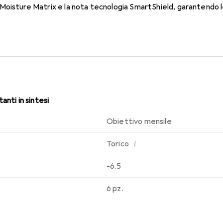
oisture Matrix e la nota tecnologia SmartShield, garantendo le 
i. Un comfort duraturo e senza interruzioni per tutto il giorno co
anti in sintesi
Obiettivo mensile
i
Torico
-6.5
6 pz.