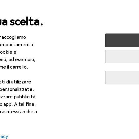
ua scelta.
 raccogliamo
lezza + Salute
Salute
Ottica
Lenti a contatto
Air
e comportamento
cookie e
ono, ad esempio,
e il carrello.
ti di utilizzare
 personalizzate,
lizzare pubblicità
o app. A tal fine,
rasmessi anche a
vacy