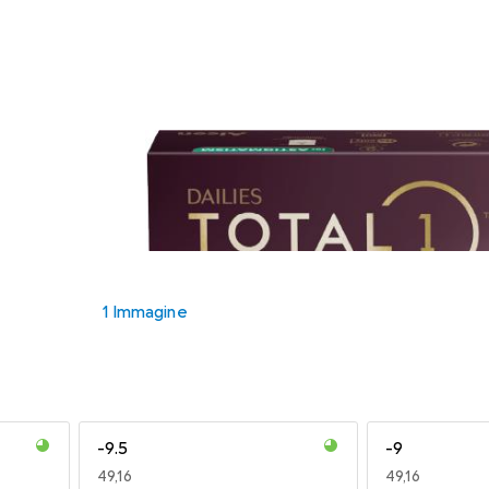
1 Immagine
-9.5
-9
EUR
49,16
EUR
49,16