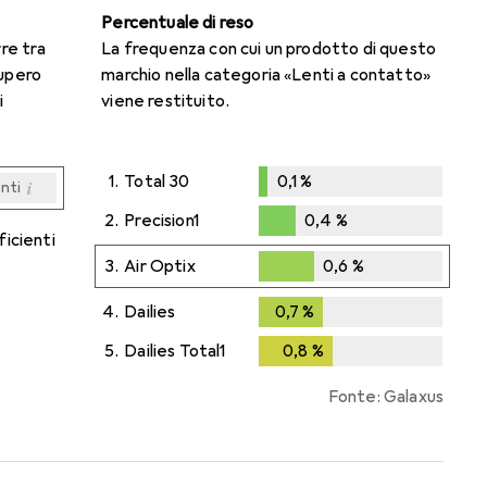
Percentuale di reso
rre tra
La frequenza con cui un prodotto di questo
cupero
marchio nella categoria «Lenti a contatto»
i
viene restituito.
1.
Total 30
0,1
%
i
enti
0,1
%
i
i
i
i
enti
enti
enti
enti
2.
Precision1
0,4
%
ficienti
0,4
%
3.
Air Optix
0,6
%
0,6
%
4.
Dailies
0,7
%
0,7
%
5.
Dailies Total1
0,8
%
0,8
%
Fonte: Galaxus