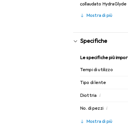
collaudato HydraGlyde M
indossabilità che conosc
Mostra di più
Specifiche
Le specifiche più import
Tempi di utilizzo
Tipo di lente
i
Diottria
i
No. di pezzi
Mostra di più