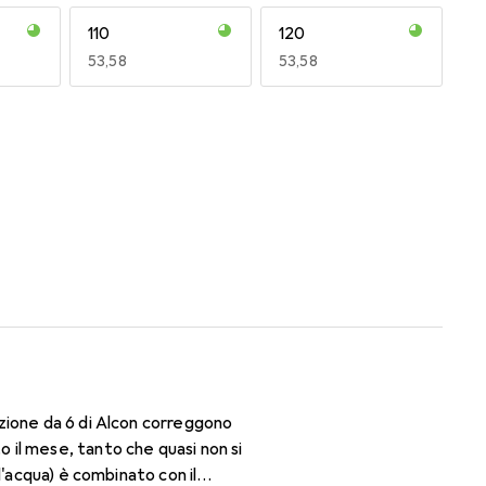
110
120
EUR
53,58
EUR
53,58
170
180
EUR
49,16
EUR
50,06
zione da 6 di Alcon correggono
il mese, tanto che quasi non si
d'acqua) è combinato con il