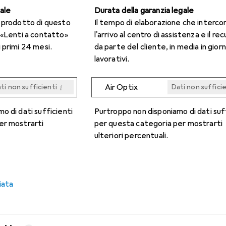
gale
Durata della garanzia legale
n prodotto di questo
Il tempo di elaborazione che interco
 «Lenti a contatto»
l'arrivo al centro di assistenza e il re
 primi 24 mesi.
da parte del cliente, in media in giorn
lavorativi.
i
Air Optix
ti non sufficienti
Dati non suffici
i
i
i
i
ti non sufficienti
ti non sufficienti
ti non sufficienti
ti non sufficienti
Dati non suffici
Dati non suffici
Dati non suffici
Dati non suffici
o di dati sufficienti
Purtroppo non disponiamo di dati suf
er mostrarti
per questa categoria per mostrarti
ulteriori percentuali.
iata