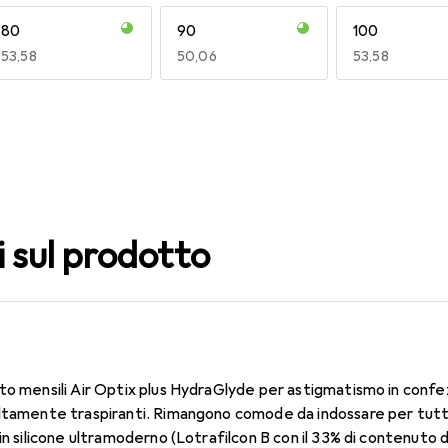
80
90
100
EUR
53,58
EUR
50,06
EUR
53,58
140
150
160
EUR
53,58
EUR
53,58
EUR
49,16
i sul prodotto
to mensili Air Optix plus HydraGlyde per astigmatismo in confe
ltamente traspiranti. Rimangono comode da indossare per tutto 
in silicone ultramoderno (Lotrafilcon B con il 33% di contenuto 