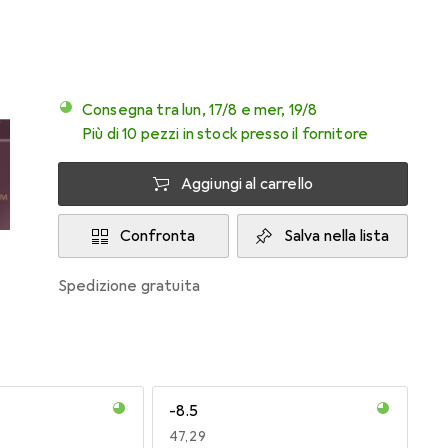
Consegna tra lun, 17/8 e mer, 19/8
Più di 10 pezzi in stock presso il fornitore
Aggiungi al carrello
Confronta
Salva nella lista
spedizione gratuita
-8.5
EUR
47,29