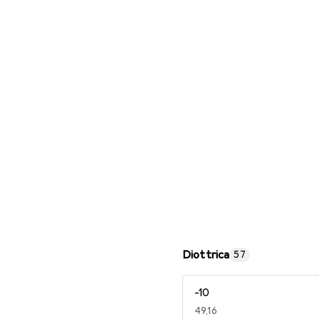
Occhiali da lettura
Diottrica
57
-10
EUR
49,16