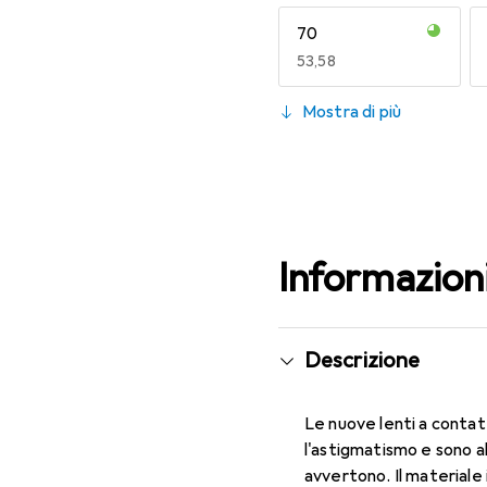
70
EUR
53,58
130
Mostra di più
EUR
53,58
Informazion
Descrizione
Le nuove lenti a contat
l'astigmatismo e sono a
avvertono. Il materiale 