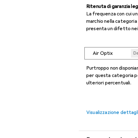
Ritenuta di garanzia le
La frequenza con cui u
marchio nella categoria
presenta un difetto nei
Air Optix
Da
Da
Da
Da
Da
Purtroppo non disponiam
per questa categoria p
ulteriori percentuali.
Visualizzazione dettagl