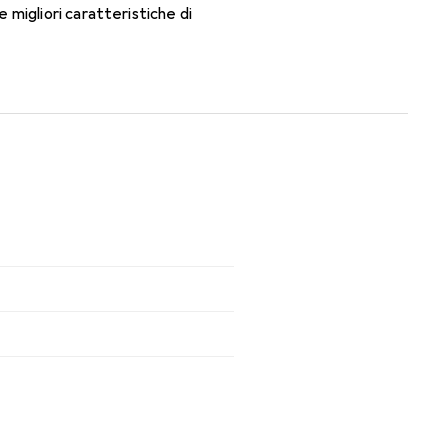
migliori caratteristiche di
n le lenti mensili.