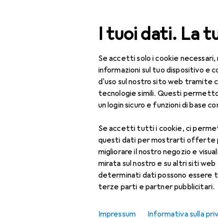
Cerca
I tuoi dati. La t
Se accetti solo i cookie necessari,
Categoria Navigazione
Tutte le categorie
Bel
Tutte le categorie
informazioni sul tuo dispositivo 
d'uso sul nostro sito web tramite 
Bellezza + Salute
tecnologie simili. Questi permett
un login sicuro e funzioni di base com
Salute
Se accetti tutti i cookie, ci permet
Ottica
questi dati per mostrarti offerte
Lenti a contatto
migliorare il nostro negozio e visua
mirata sul nostro e su altri siti web 
Lenti a contatto
determinati dati possono essere t
colorate
terze parti e partner pubblicitari.
Occhiali da computer
Impressum
Informativa sulla pri