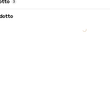
otto
3
odotto