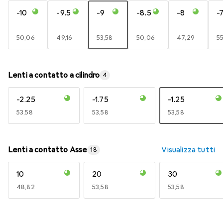
-10
-9.5
-9
-8.5
-8
-7
EUR
50,06
EUR
49,16
EUR
53,58
EUR
50,06
EUR
47,29
E
5
Lenti a contatto a cilindro
4
-2.25
-1.75
-1.25
EUR
53,58
EUR
53,58
EUR
53,58
Lenti a contatto Asse
Visualizza tutti
18
10
20
30
EUR
48,82
EUR
53,58
EUR
53,58