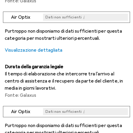
Fonte: Galaxus
i
Air Optix
Dati non sufficienti
i
i
i
i
Dati non sufficienti
Dati non sufficienti
Dati non sufficienti
Dati non sufficienti
Purtroppo non disponiamo di dati sufficienti per questa
categoria per mostrarti ulteriori percentuali.
Visualizzazione dettagliata
Durata della garanzia legale
Il tempo di elaborazione che intercorre tra l'arrivo al
centro di assistenza e il recupero da parte del cliente, in
media in giorni lavorativi.
Fonte: Galaxus
i
Air Optix
Dati non sufficienti
i
i
i
i
Dati non sufficienti
Dati non sufficienti
Dati non sufficienti
Dati non sufficienti
Purtroppo non disponiamo di dati sufficienti per questa
categoria per mostrarti ulteriori percentuali.