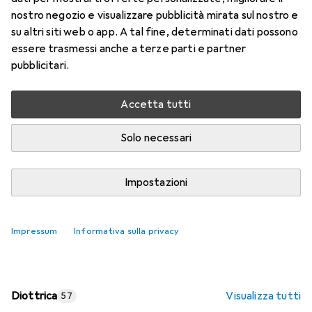
nostro negozio e visualizzare pubblicità mirata sul nostro e
Prezzo in EUR IVA incl.
su altri siti web o app. A tal fine, determinati dati possono
essere trasmessi anche a terze parti e partner
Valutazioni
pubblicitari.
Accetta tutti
Consegna tra lun, 17/8 e mer, 19/8
Più di 10 pezzi in stock presso il fornitore
Solo necessari
Aggiungi al carrello
Impostazioni
Confronta
Salva nella lista
Impressum
Informativa sulla privacy
spedizione gratuita
Diottrica
Visualizza tutti
57