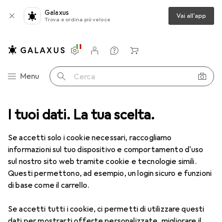
Galaxus
Vai all'app
Trova e ordina più veloce
Impostazioni
Conto cliente
Liste di confronto
Liste dei desideri
Carrello
Categoria Navigazione
Menu
Cerca
I tuoi dati. La tua scelta.
Lenti a contatto
Air Optix più HydraGlyde per l'astigmatismo
Se accetti solo i cookie necessari, raccogliamo
informazioni sul tuo dispositivo e comportamento d'uso
1 Immagine
sul nostro sito web tramite cookie e tecnologie simili.
EUR
53,58
Questi permettono, ad esempio, un login sicuro e funzioni
EUR
8,93
/
1pz.
Air Optix
più HydraGlyde per
di base come il carrello.
l'astigmatismo
Se accetti tutti i cookie, ci permetti di utilizzare questi
-9, Obiettivo mensile, 6 pz., Torico
dati per mostrarti offerte personalizzate, migliorare il