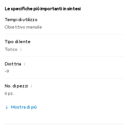
Le specifiche più importanti in sintesi
Tempi di utilizzo
Obiettivo mensile
Tipo di lente
i
Torico
i
Diottria
-9
i
No. di pezzi
6 pz.
Mostra di più