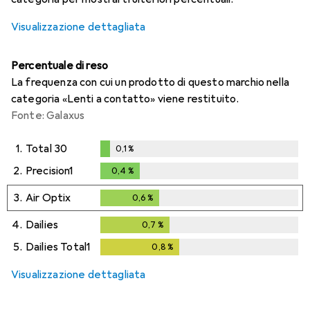
Visualizzazione dettagliata
Percentuale di reso
La frequenza con cui un prodotto di questo marchio nella
categoria «Lenti a contatto» viene restituito.
Fonte: Galaxus
1.
Total 30
0,1
%
0,1
%
2.
Precision1
0,4
%
0,4
%
3.
Air Optix
0,6
%
0,6
%
4.
Dailies
0,7
%
0,7
%
5.
Dailies Total1
0,8
%
0,8
%
Visualizzazione dettagliata