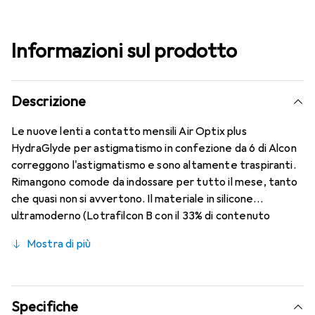
Informazioni sul prodotto
Descrizione
Le nuove lenti a contatto mensili Air Optix plus
HydraGlyde per astigmatismo in confezione da 6 di Alcon
correggono l'astigmatismo e sono altamente traspiranti.
Rimangono comode da indossare per tutto il mese, tanto
che quasi non si avvertono. Il materiale in silicone
ultramoderno (Lotrafilcon B con il 33% di contenuto
d'acqua) è combinato con la nota tecnologia HydraGlyde
Mostra di più
Moisture Matrix e la conosciuta tecnologia SmartShield,
garantendo le migliori caratteristiche di indossabilità che
conosci. Comfort e assenza di fastidi per tutto il giorno
con queste lenti mensili.
Specifiche