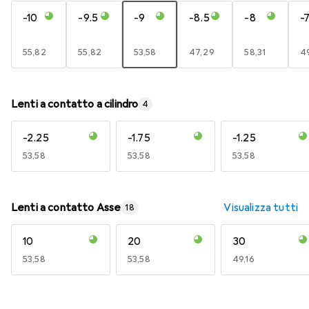
-10
-9.5
-9
-8.5
-8
-7
EUR
55,82
EUR
55,82
EUR
53,58
EUR
47,29
EUR
58,31
E
49
Lenti a contatto a cilindro
4
-2.25
-1.75
-1.25
EUR
53,58
EUR
53,58
EUR
53,58
Lenti a contatto Asse
Visualizza tutti
18
10
20
30
EUR
53,58
EUR
53,58
EUR
49,16