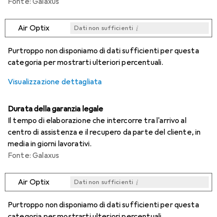
Fonte: Galaxus
i
Air Optix
Dati non sufficienti
i
i
i
i
Dati non sufficienti
Dati non sufficienti
Dati non sufficienti
Dati non sufficienti
Purtroppo non disponiamo di dati sufficienti per questa
categoria per mostrarti ulteriori percentuali.
Visualizzazione dettagliata
Durata della garanzia legale
Il tempo di elaborazione che intercorre tra l'arrivo al
centro di assistenza e il recupero da parte del cliente, in
media in giorni lavorativi.
Fonte: Galaxus
i
Air Optix
Dati non sufficienti
i
i
i
i
Dati non sufficienti
Dati non sufficienti
Dati non sufficienti
Dati non sufficienti
Purtroppo non disponiamo di dati sufficienti per questa
categoria per mostrarti ulteriori percentuali.