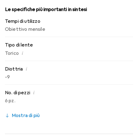
Le specifiche più importanti in sintesi
Tempi di utilizzo
Obiettivo mensile
Tipo di lente
i
Torico
i
Diottria
-9
i
No. di pezzi
6 pz.
Mostra di più