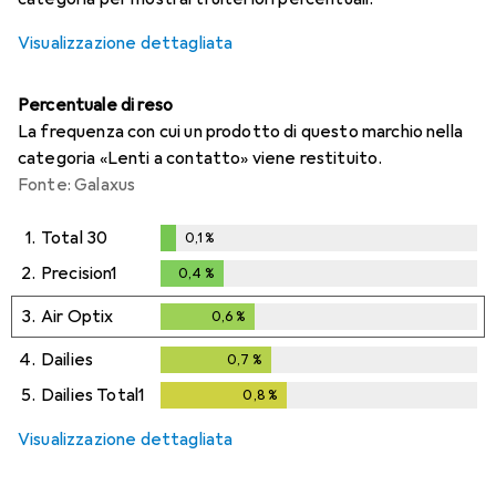
Visualizzazione dettagliata
Percentuale di reso
La frequenza con cui un prodotto di questo marchio nella
categoria «Lenti a contatto» viene restituito.
Fonte: Galaxus
1.
Total 30
0,1
%
0,1
%
2.
Precision1
0,4
%
0,4
%
3.
Air Optix
0,6
%
0,6
%
4.
Dailies
0,7
%
0,7
%
5.
Dailies Total1
0,8
%
0,8
%
Visualizzazione dettagliata