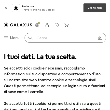
Galaxus
Vai all'app
Trova e ordina più veloce
Impostazioni
Conto cliente
Liste di confronto
Liste dei desideri
Carrello
Categoria Navigazione
Menu
Cerca
I tuoi dati. La tua scelta.
Lenti a contatto
Air Optix più HydraGlyde per l'astigmatismo
Se accetti solo i cookie necessari, raccogliamo
informazioni sul tuo dispositivo e comportamento d'uso
1 Immagine
sul nostro sito web tramite cookie e tecnologie simili.
EUR
53,58
Questi permettono, ad esempio, un login sicuro e funzioni
EUR
8,93
/
1pz.
Air Optix
più HydraGlyde per
di base come il carrello.
l'astigmatismo
Se accetti tutti i cookie, ci permetti di utilizzare questi
-9, Obiettivo mensile, 6 pz., Torico
dati per mostrarti offerte personalizzate, migliorare il