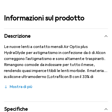
Informazioni sul prodotto
Descrizione
Le nuove lenti a contatto mensili Air Optix plus
HydraGlyde per astigmatismo in confezione da 6 di Alcon
correggono l'astigmatismo e sono altamente traspiranti.
Rimangono comode da indossare per tutto il mese,
rendendo quasi impercettibili le lenti morbide. Il materiale
in silicone ultramoderno (Lotrafilcon B con il 33% di
contenuto d'acqua) è combinato con il collaudato
Mostra di più
HydraGlyde Moisture Matrix e la nota tecnologia
SmartShield, garantendo le migliori caratteristiche di
indossabilità che conosci. Comfort e assenza di fastidi per
tutto il giorno con le lenti mensili.
Specifiche