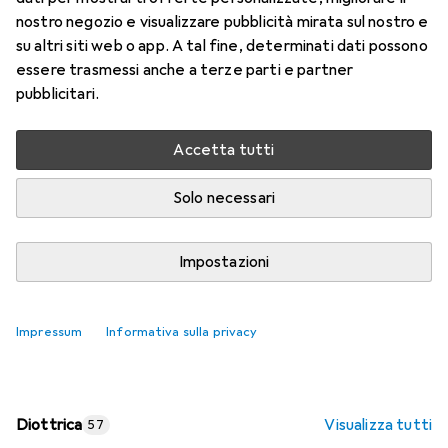
nostro negozio e visualizzare pubblicità mirata sul nostro e
Prezzo in EUR IVA incl.
su altri siti web o app. A tal fine, determinati dati possono
essere trasmessi anche a terze parti e partner
Valutazioni
pubblicitari.
Accetta tutti
Consegna tra lun, 17/8 e mer, 19/8
Più di 10 pezzi in stock presso il fornitore
Solo necessari
Aggiungi al carrello
Impostazioni
Confronta
Salva nella lista
Impressum
Informativa sulla privacy
spedizione gratuita
Diottrica
Visualizza tutti
57