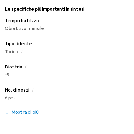
Le specifiche più importanti in sintesi
Tempi di utilizzo
Obiettivo mensile
Tipo di lente
i
Torico
i
Diottria
-9
i
No. di pezzi
6 pz.
Mostra di più