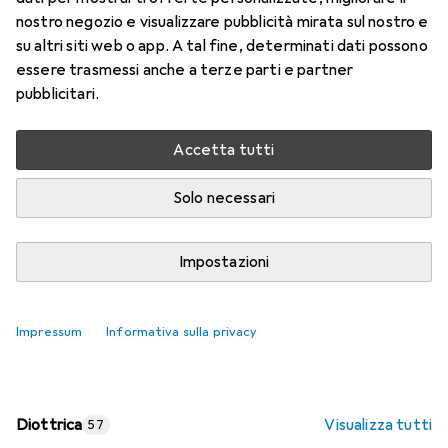
nostro negozio e visualizzare pubblicità mirata sul nostro e
Prezzo in EUR IVA incl.
su altri siti web o app. A tal fine, determinati dati possono
essere trasmessi anche a terze parti e partner
Valutazioni
pubblicitari.
Accetta tutti
Consegna tra lun, 17/8 e mer, 19/8
Più di 10 pezzi in stock presso il fornitore
Solo necessari
Aggiungi al carrello
Impostazioni
Confronta
Salva nella lista
Impressum
Informativa sulla privacy
spedizione gratuita
Diottrica
Visualizza tutti
57