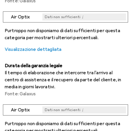
Fonte: Galaxus
i
Air Optix
Dati non sufficienti
i
i
i
i
Dati non sufficienti
Dati non sufficienti
Dati non sufficienti
Dati non sufficienti
Purtroppo non disponiamo di dati sufficienti per questa
categoria per mostrarti ulteriori percentuali.
Visualizzazione dettagliata
Durata della garanzia legale
Il tempo di elaborazione che intercorre tra l'arrivo al
centro di assistenza e il recupero da parte del cliente, in
media in giorni lavorativi.
Fonte: Galaxus
i
Air Optix
Dati non sufficienti
i
i
i
i
Dati non sufficienti
Dati non sufficienti
Dati non sufficienti
Dati non sufficienti
Purtroppo non disponiamo di dati sufficienti per questa
categoria per mostrarti ulteriori percentuali.