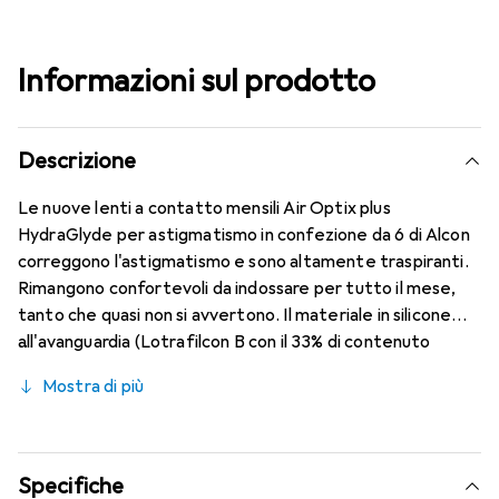
Informazioni sul prodotto
Descrizione
Le nuove lenti a contatto mensili Air Optix plus
HydraGlyde per astigmatismo in confezione da 6 di Alcon
correggono l'astigmatismo e sono altamente traspiranti.
Rimangono confortevoli da indossare per tutto il mese,
tanto che quasi non si avvertono. Il materiale in silicone
all'avanguardia (Lotrafilcon B con il 33% di contenuto
d'acqua) è combinato con il collaudato HydraGlyde
Mostra di più
Moisture Matrix e la nota tecnologia SmartShield,
garantendo le migliori caratteristiche di indossabilità che
conosci. Comfort e assenza di fastidi per tutto il giorno
con le lenti mensili.
Specifiche