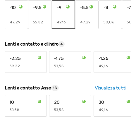
-10
-9.5
-9
-8.5
-8
-7
EUR
47,29
EUR
55,82
EUR
49,16
EUR
47,29
EUR
50,06
E
5
Lenti a contatto a cilindro
4
-2.25
-1.75
-1.25
EUR
59,22
EUR
53,58
EUR
49,16
Lenti a contatto Asse
Visualizza tutti
18
10
20
30
EUR
53,58
EUR
53,58
EUR
49,16