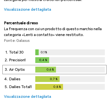
Visualizzazione dettagliata
Percentuale di reso
La frequenza con cui un prodotto di questo marchio nella
categoria «Lenti a contatto» viene restituito.
Fonte: Galaxus
1.
Total 30
0,1
%
0,1
%
2.
Precision1
0,4
%
0,4
%
3.
Air Optix
0,6
%
0,6
%
4.
Dailies
0,7
%
0,7
%
5.
Dailies Total1
0,8
%
0,8
%
Visualizzazione dettagliata