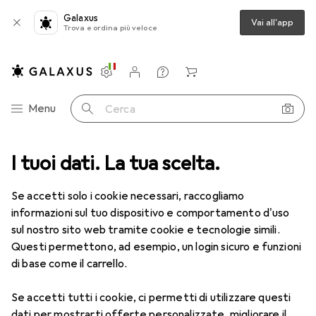
Galaxus
Vai all'app
Trova e ordina più veloce
Impostazioni
Conto cliente
Liste di confronto
Liste dei desideri
Carrello
Categoria Navigazione
Menu
Cerca
ca
I tuoi dati. La tua scelta.
Lenti a contatto
Air Optix HydraGlyde per l'astigmatismo 6
Se accetti solo i cookie necessari, raccogliamo
informazioni sul tuo dispositivo e comportamento d'uso
1 Immagine
sul nostro sito web tramite cookie e tecnologie simili.
EUR
49,16
Questi permettono, ad esempio, un login sicuro e funzioni
EUR
8,20
/
1pz.
Air Optix
HydraGlyde per
di base come il carrello.
l'astigmatismo 6
Se accetti tutti i cookie, ci permetti di utilizzare questi
-9, Obiettivo mensile, 6 pz., Torico
dati per mostrarti offerte personalizzate, migliorare il