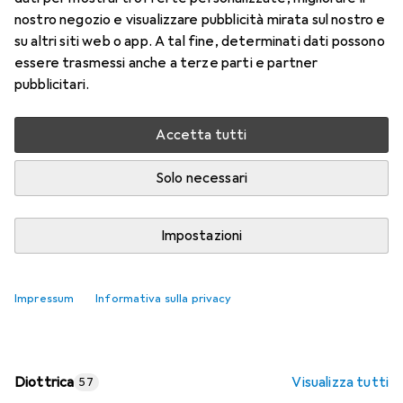
nostro negozio e visualizzare pubblicità mirata sul nostro e
Prezzo in EUR IVA incl.
su altri siti web o app. A tal fine, determinati dati possono
essere trasmessi anche a terze parti e partner
Valutazioni
pubblicitari.
Accetta tutti
Consegna tra lun, 17/8 e mer, 19/8
Più di 10 pezzi in stock presso il fornitore
Solo necessari
Aggiungi al carrello
Impostazioni
Confronta
Salva nella lista
Impressum
Informativa sulla privacy
spedizione gratuita
Diottrica
Visualizza tutti
57