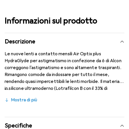
Informazioni sul prodotto
Descrizione
Le nuove lenti a contatto mensili Air Optix plus
HydraGlyde per astigmatismo in confezione da 6 di Alcon
correggono l'astigmatismo e sono altamente traspiranti.
Rimangono comode da indossare per tutto il mese,
rendendo quasi impercettibili le lenti morbide. Il materiale
in silicone ultramoderno (Lotrafilcon B con il 33% di
contenuto d'acqua) è combinato con il collaudato
Mostra di più
HydraGlyde Moisture Matrix e la nota tecnologia
SmartShield, offrendo le migliori caratteristiche di
indossabilità che conosci. Comfort e assenza di disturbi
durante tutto il giorno con le lenti mensili.
Specifiche