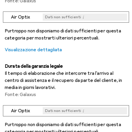
Fonte: Galaxus
i
Air Optix
Dati non sufficienti
i
i
i
i
Dati non sufficienti
Dati non sufficienti
Dati non sufficienti
Dati non sufficienti
Purtroppo non disponiamo di dati sufficienti per questa
categoria per mostrarti ulteriori percentuali.
Visualizzazione dettagliata
Durata della garanzia legale
Il tempo di elaborazione che intercorre tra l'arrivo al
centro di assistenza e il recupero da parte del cliente, in
media in giorni lavorativi.
Fonte: Galaxus
i
Air Optix
Dati non sufficienti
i
i
i
i
Dati non sufficienti
Dati non sufficienti
Dati non sufficienti
Dati non sufficienti
Purtroppo non disponiamo di dati sufficienti per questa
categoria per mostrarti ulteriori percentuali.