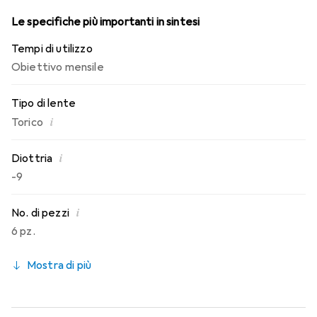
Le specifiche più importanti in sintesi
Tempi di utilizzo
Obiettivo mensile
Tipo di lente
i
Torico
i
Diottria
-9
i
No. di pezzi
6 pz.
Mostra di più