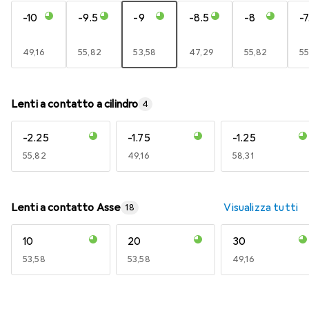
-10
-9.5
-9
-8.5
-8
-7
EUR
49,16
EUR
55,82
EUR
53,58
EUR
47,29
EUR
55,82
E
55
Lenti a contatto a cilindro
4
-2.25
-1.75
-1.25
EUR
55,82
EUR
49,16
EUR
58,31
Lenti a contatto Asse
Visualizza tutti
18
10
20
30
EUR
53,58
EUR
53,58
EUR
49,16