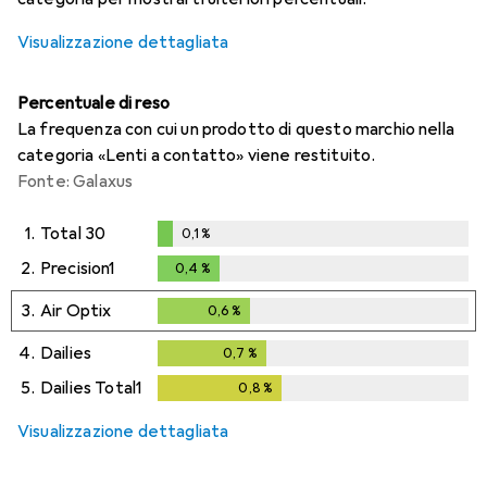
Visualizzazione dettagliata
Percentuale di reso
La frequenza con cui un prodotto di questo marchio nella
categoria «Lenti a contatto» viene restituito.
Fonte: Galaxus
1.
Total 30
0,1
%
0,1
%
2.
Precision1
0,4
%
0,4
%
3.
Air Optix
0,6
%
0,6
%
4.
Dailies
0,7
%
0,7
%
5.
Dailies Total1
0,8
%
0,8
%
Visualizzazione dettagliata