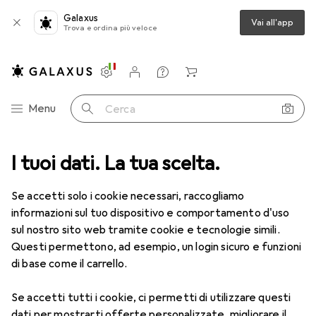
Galaxus
Vai all'app
Trova e ordina più veloce
Impostazioni
Conto cliente
Liste di confronto
Liste dei desideri
Carrello
Categoria Navigazione
Menu
Cerca
ca
I tuoi dati. La tua scelta.
Lenti a contatto
Air Optix HydraGlyde per l'astigmatismo 6
Se accetti solo i cookie necessari, raccogliamo
informazioni sul tuo dispositivo e comportamento d'uso
1 Immagine
sul nostro sito web tramite cookie e tecnologie simili.
EUR
53,58
Questi permettono, ad esempio, un login sicuro e funzioni
EUR
8,93
/
1pz.
Air Optix
HydraGlyde per
di base come il carrello.
l'astigmatismo 6
Se accetti tutti i cookie, ci permetti di utilizzare questi
-9, Obiettivo mensile, 6 pz., Torico
dati per mostrarti offerte personalizzate, migliorare il