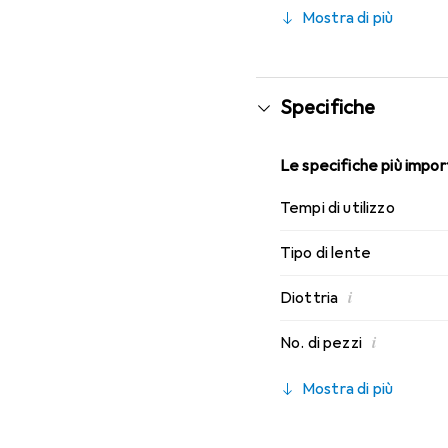
indossabilità che conosci
Mostra di più
Specifiche
Le specifiche più import
Tempi di utilizzo
Tipo di lente
i
Diottria
i
No. di pezzi
Mostra di più