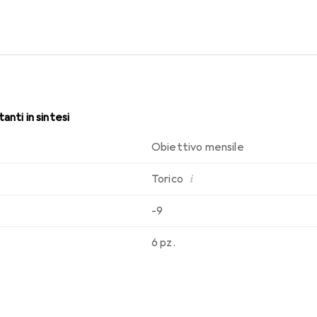
. Comfort e assenza di fastidi per tutto il giorno con le lenti me
anti in sintesi
Obiettivo mensile
i
Torico
-9
6 pz.