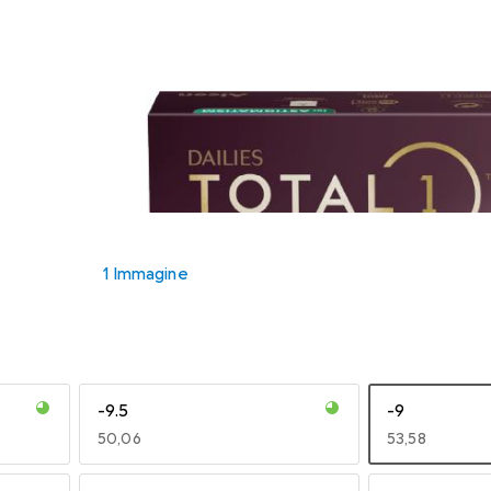
1 Immagine
-9.5
-9
EUR
50,06
EUR
53,58