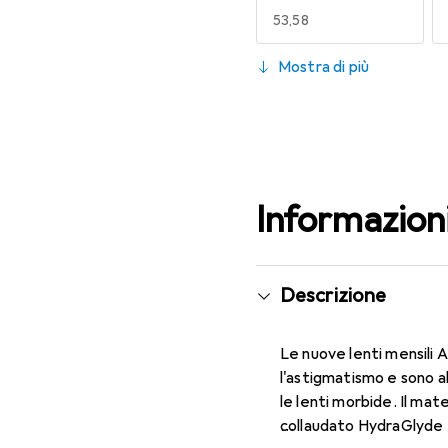
EUR
53,58
130
Mostra di più
EUR
53,58
Informazion
Descrizione
Le nuove lenti mensili 
l'astigmatismo e sono a
le lenti morbide. Il mat
collaudato HydraGlyde M