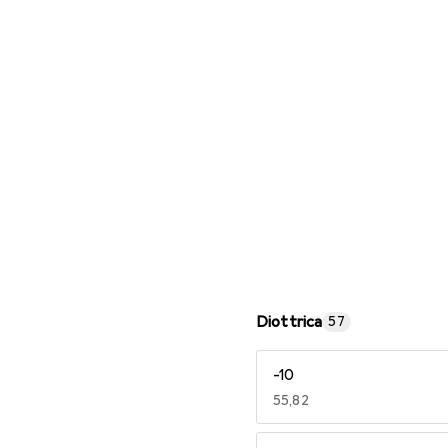
Occhiali da lettura
Diottrica
57
-10
EUR
55,82