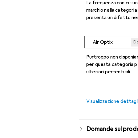
La frequenza con cui u
marchio nella categoria
presenta un difetto nei
Air Optix
Da
Da
Da
Da
Da
Purtroppo non disponiam
per questa categoria p
ulteriori percentuali.
Visualizzazione dettagl
Domande sul prod