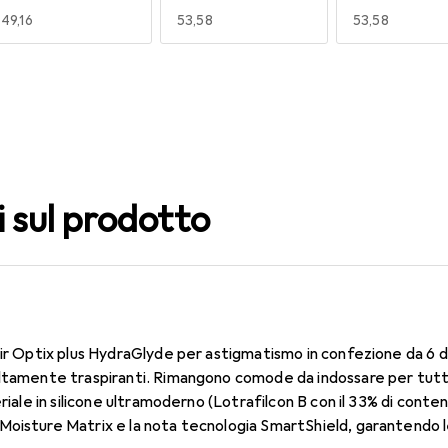
EUR
49,16
EUR
53,58
EUR
53,58
140
150
160
EUR
53,58
EUR
53,58
EUR
49,16
i sul prodotto
Air Optix plus HydraGlyde per astigmatismo in confezione da 6 
ltamente traspiranti. Rimangono comode da indossare per tutto 
eriale in silicone ultramoderno (Lotrafilcon B con il 33% di conte
oisture Matrix e la nota tecnologia SmartShield, garantendo le 