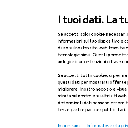
Cerca
I tuoi dati. La t
Se accetti solo i cookie necessari,
Categoria Navigazione
Tutte le categorie
Bel
Tutte le categorie
informazioni sul tuo dispositivo 
d'uso sul nostro sito web tramite 
Bellezza + Salute
tecnologie simili. Questi permett
un login sicuro e funzioni di base com
Salute
Se accetti tutti i cookie, ci permet
Ottica
questi dati per mostrarti offerte
Lenti a contatto
migliorare il nostro negozio e visua
mirata sul nostro e su altri siti web 
Lenti a contatto
determinati dati possono essere t
colorate
terze parti e partner pubblicitari.
Occhiali da computer
Impressum
Informativa sulla pri