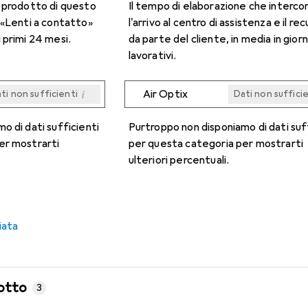
n prodotto di questo
Il tempo di elaborazione che interco
 «Lenti a contatto»
l'arrivo al centro di assistenza e il re
 primi 24 mesi.
da parte del cliente, in media in giorn
lavorativi.
i
Air Optix
ti non sufficienti
Dati non suffici
i
i
i
i
ti non sufficienti
ti non sufficienti
ti non sufficienti
ti non sufficienti
Dati non suffici
Dati non suffici
Dati non suffici
Dati non suffici
o di dati sufficienti
Purtroppo non disponiamo di dati suf
er mostrarti
per questa categoria per mostrarti
ulteriori percentuali.
iata
otto
3