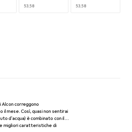
EUR
53,58
EUR
53,58
170
180
EUR
53,58
EUR
49,16
di Alcon correggono
il mese. Così, quasi non sentirai
nuto d'acqua) è combinato con il
migliori caratteristiche di