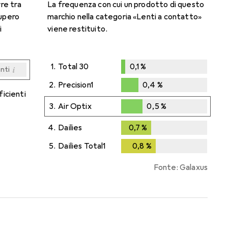
rre tra
La frequenza con cui un prodotto di questo
cupero
marchio nella categoria «Lenti a contatto»
i
viene restituito.
1.
Total 30
0,1
%
i
enti
0,1
%
i
i
i
i
enti
enti
enti
enti
2.
Precision1
0,4
%
ficienti
0,4
%
3.
Air Optix
0,5
%
0,5
%
4.
Dailies
0,7
%
0,7
%
5.
Dailies Total1
0,8
%
0,8
%
Fonte: Galaxus