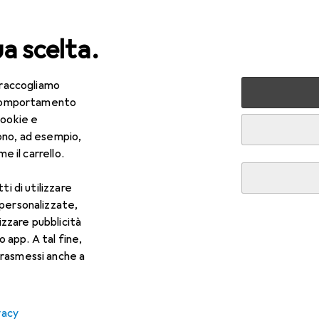
ua scelta.
 raccogliamo
lezza + Salute
Salute
Ottica
Lenti a contatto
Air
e comportamento
cookie e
ono, ad esempio,
e il carrello.
ti di utilizzare
 personalizzate,
lizzare pubblicità
o app. A tal fine,
rasmessi anche a
vacy