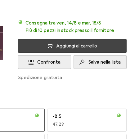
Consegna tra ven, 14/8 e mar, 18/8
Più di 10 pezzi in stock presso il fornitore
Aggiungi al carrello
Confronta
Salva nella lista
spedizione gratuita
-8.5
EUR
47,29